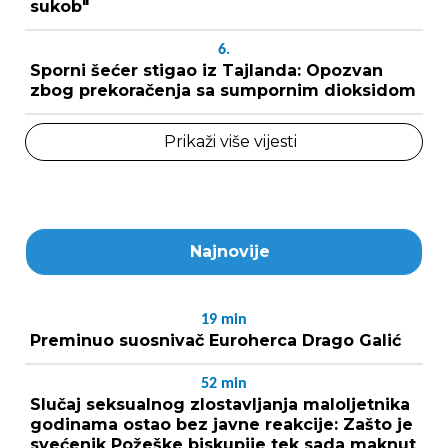
sukob"
6.
Sporni šećer stigao iz Tajlanda: Opozvan
zbog prekoračenja sa sumpornim dioksidom
Prikaži više vijesti
Najnovije
19
min
Preminuo suosnivač Euroherca Drago Galić
52
min
Slučaj seksualnog zlostavljanja maloljetnika
godinama ostao bez javne reakcije: Zašto je
svećenik Požeške biskupije tek sada maknut