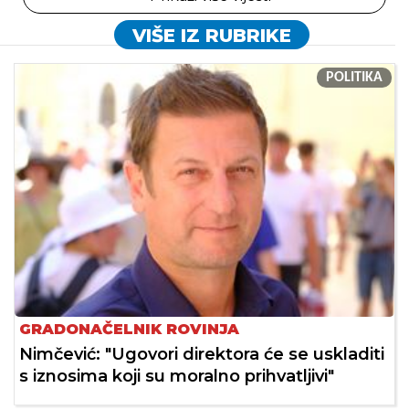
VIŠE IZ RUBRIKE
POLITIKA
GRADONAČELNIK ROVINJA
Nimčević: "Ugovori direktora će se uskladiti
s iznosima koji su moralno prihvatljivi"