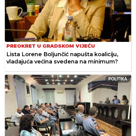
PREOKRET U GRADSKOM VIJEĆU
Lista Lorene Boljunčić napušta koaliciju,
vladajuća većina svedena na minimum?
POLITIKA