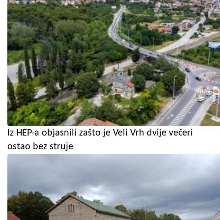
Iz HEP-a objasnili zašto je Veli Vrh dvije večeri
ostao bez struje