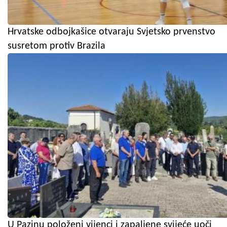
Hrvatske odbojkašice otvaraju Svjetsko prvenstvo
susretom protiv Brazila
U Pazinu položeni vijenci i zapaljene svijeće uoči