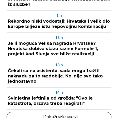
iz službe?
1
h
Rekordno niski vodostaji: Hrvatska i velik dio
Europe bilježe istu nepovoljnu kombinaciju
13
h
Je li moguća Velika nagrada Hrvatske?
Hrvatska dobiva stazu razine Formule 1,
projekt kod Slunja sve bliže realizaciji
13
h
Čekali su na asistenta, sada mogu tražiti
naknadu za to razdoblje. No, nije sve tako
jednostavno
14
h
Svinjetina jeftinija od grožđa: "Ovo je
katastrofa, država treba reagirati"
Prikaži više vijesti