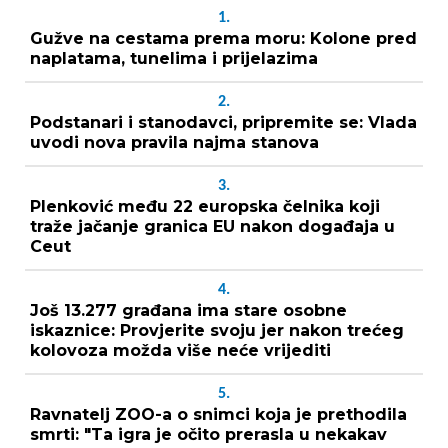
1.
Gužve na cestama prema moru: Kolone pred
naplatama, tunelima i prijelazima
2.
Podstanari i stanodavci, pripremite se: Vlada
uvodi nova pravila najma stanova
3.
Plenković među 22 europska čelnika koji
traže jačanje granica EU nakon događaja u
Ceut
4.
Još 13.277 građana ima stare osobne
iskaznice: Provjerite svoju jer nakon trećeg
kolovoza možda više neće vrijediti
5.
Ravnatelj ZOO-a o snimci koja je prethodila
smrti: "Ta igra je očito prerasla u nekakav