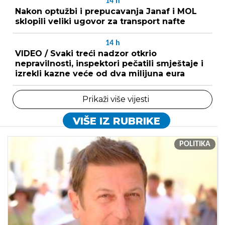
14
h
Nakon optužbi i prepucavanja Janaf i MOL
sklopili veliki ugovor za transport nafte
14
h
VIDEO / Svaki treći nadzor otkrio
nepravilnosti, inspektori pečatili smještaje i
izrekli kazne veće od dva milijuna eura
Prikaži više vijesti
VIŠE IZ RUBRIKE
POLITIKA