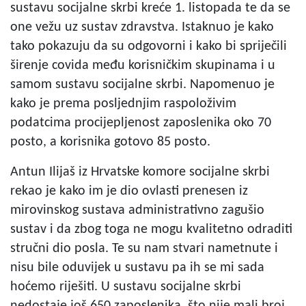
sustavu socijalne skrbi kreće 1. listopada te da se
one vežu uz sustav zdravstva. Istaknuo je kako
tako pokazuju da su odgovorni i kako bi spriječili
širenje covida među korisničkim skupinama i u
samom sustavu socijalne skrbi. Napomenuo je
kako je prema posljednjim raspoloživim
podatcima procijepljenost zaposlenika oko 70
posto, a korisnika gotovo 85 posto.
Antun Ilijaš iz Hrvatske komore socijalne skrbi
rekao je kako im je dio ovlasti prenesen iz
mirovinskog sustava administrativno zagušio
sustav i da zbog toga ne mogu kvalitetno odraditi
stručni dio posla. Te su nam stvari nametnute i
nisu bile oduvijek u sustavu pa ih se mi sada
hoćemo riješiti. U sustavu socijalne skrbi
nedostaje još 650 zaposlenika, što nije mali broj,