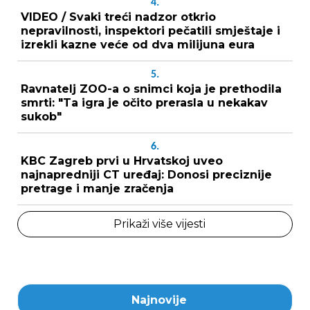
4.
VIDEO / Svaki treći nadzor otkrio
nepravilnosti, inspektori pečatili smještaje i
izrekli kazne veće od dva milijuna eura
5.
Ravnatelj ZOO-a o snimci koja je prethodila
smrti: "Ta igra je očito prerasla u nekakav
sukob"
6.
KBC Zagreb prvi u Hrvatskoj uveo
najnapredniji CT uređaj: Donosi preciznije
pretrage i manje zračenja
Prikaži više vijesti
Najnovije