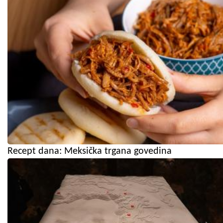
Recept dana: Meksička trgana govedina