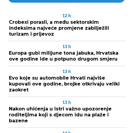
12
h
Crobexi porasli, a među sektorskim
indeksima najveće promjene zabilježili
turizam i prijevoz
13
h
Europa gubi milijune tona jabuka, Hrvatska
ove godine ide u potpuno drugom smjeru
13
h
Evo koje su automobile Hrvati najviše
kupovali ove godine, brojke otkrivaju veliki
zaokret
13
h
Nakon uhićenja u Istri važno upozorenje
roditeljima koji s djecom idu na plaže i
bazene