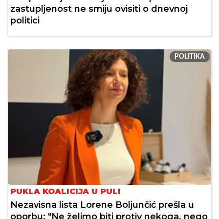
zastupljenost ne smiju ovisiti o dnevnoj
politici
POLITIKA
PUKLA KOALICIJA U PULI
Nezavisna lista Lorene Boljunčić prešla u
oporbu: "Ne želimo biti protiv nekoga, nego