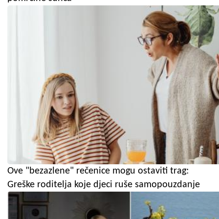
Ove "bezazlene" rečenice mogu ostaviti trag:
Greške roditelja koje djeci ruše samopouzdanje