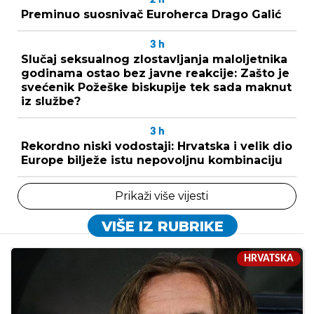
Preminuo suosnivač Euroherca Drago Galić
3
h
Slučaj seksualnog zlostavljanja maloljetnika
godinama ostao bez javne reakcije: Zašto je
svećenik Požeške biskupije tek sada maknut
iz službe?
3
h
Rekordno niski vodostaji: Hrvatska i velik dio
Europe bilježe istu nepovoljnu kombinaciju
Prikaži više vijesti
VIŠE IZ RUBRIKE
HRVATSKA