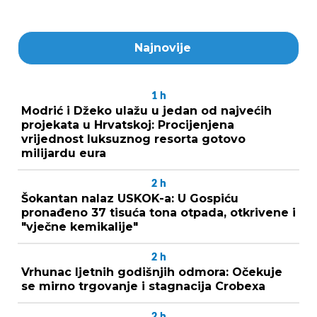
Najnovije
1
h
Modrić i Džeko ulažu u jedan od najvećih
projekata u Hrvatskoj: Procijenjena
vrijednost luksuznog resorta gotovo
milijardu eura
2
h
Šokantan nalaz USKOK-a: U Gospiću
pronađeno 37 tisuća tona otpada, otkrivene i
"vječne kemikalije"
2
h
Vrhunac ljetnih godišnjih odmora: Očekuje
se mirno trgovanje i stagnacija Crobexa
2
h