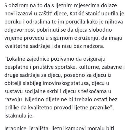
S obzirom na to da s ljetnim mjesecima dolaze
novi izazovi u zaštiti djece, Katkić Stanić uputila je
poruku i odraslima te im poručila kako je njihova
odgovornost pobrinuti se da djeca slobodno
vrijeme provedu u sigurnom okruženju, da imaju
kvalitetne sadržaje i da nisu bez nadzora.
"Lokalne zajednice pozivamo da osiguraju
besplatne i priuštive sportske, kulturne, zabavne i
druge sadržaje za djecu, posebno za djecu iz
obitelji slabijeg imovinskog statusa, djecu u
sustavu socijalne skrbi i djecu s teškoćama u
razvoju. Nijedno dijete ne bi trebalo ostati bez
prilike da kvalitetno provodi ljetne praznike",
istaknula je.
Igraonice, igrališta, ljetni kampovi moraju biti