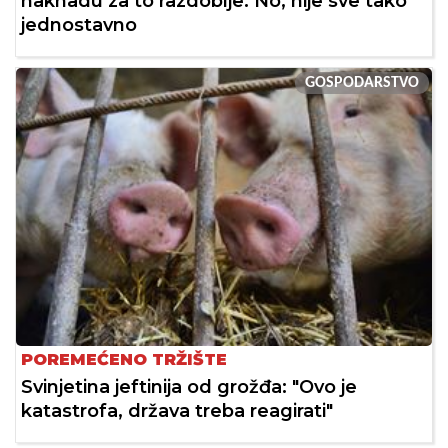
naknadu za to razdoblje. No, nije sve tako
jednostavno
GOSPODARSTVO
POREMEĆENO TRŽIŠTE
Svinjetina jeftinija od grožđa: "Ovo je
katastrofa, država treba reagirati"