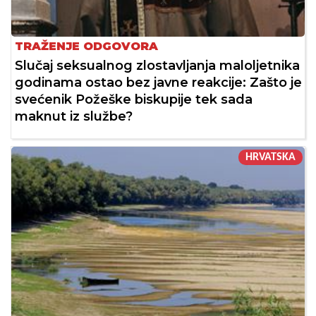
TRAŽENJE ODGOVORA
Slučaj seksualnog zlostavljanja maloljetnika
godinama ostao bez javne reakcije: Zašto je
svećenik Požeške biskupije tek sada
maknut iz službe?
HRVATSKA