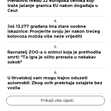
Plenković među 22 europska čelnika koji
traže jačanje granica EU nakon događaja u
Ceut
4.
Još 13.277 građana ima stare osobne
iskaznice: Provjerite svoju jer nakon trećeg
kolovoza možda više neće vrijediti
5.
Ravnatelj ZOO-a o snimci koja je prethodila
smrti: "Ta igra je očito prerasla u nekakav
sukob"
6.
U Hrvatskoj vam mogu trajno oduzeti
automobil: Zbog ovih prekršaja ostajete bez
vozila
Prikaži više vijesti