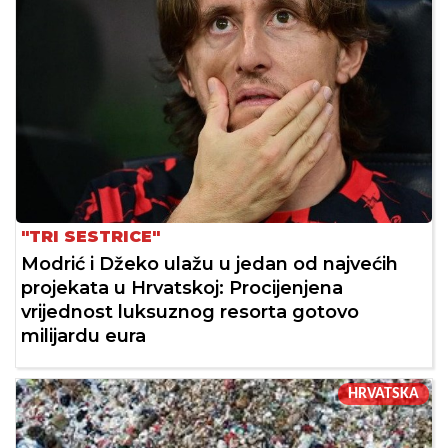
"TRI SESTRICE"
Modrić i Džeko ulažu u jedan od najvećih
projekata u Hrvatskoj: Procijenjena
vrijednost luksuznog resorta gotovo
milijardu eura
HRVATSKA