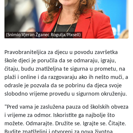
(Snimio Vjeran Žganec Rogulja/Pixsell)
Pravobraniteljica za djecu u povodu završetka
škole djeci je poručila da se odmaraju, igraju,
čitaju, budu znatiželjna te sigurna u prometu, na
plaži i online i da razgovaraju ako ih nešto muči, a
odrasle je pozvala da se pobrinu da djeca svoje
slobodno vrijeme provedu u sigurnom okruženju.
"Pred vama je zaslužena pauza od školskih obveza
i vrijeme za odmor. Iskoristite ga najbolje što
možete. Odmarajte. Družite se. Igrajte se. Čitajte.
Budite znatiželjni i otvoreni za nova životna