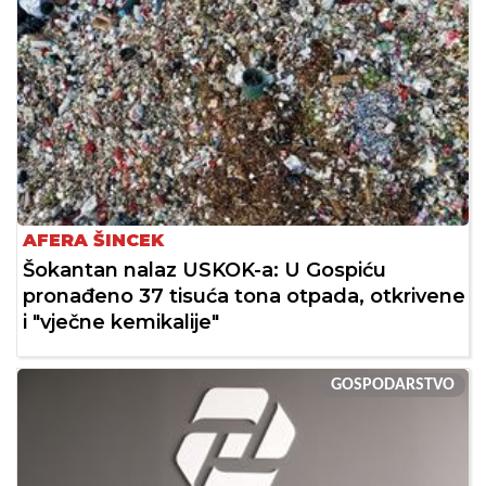
AFERA ŠINCEK
Šokantan nalaz USKOK-a: U Gospiću
pronađeno 37 tisuća tona otpada, otkrivene
i "vječne kemikalije"
GOSPODARSTVO