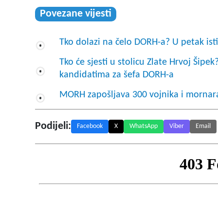
Povezane vijesti
Tko dolazi na čelo DORH-a? U petak ist
Tko će sjesti u stolicu Zlate Hrvoj Šipek
kandidatima za šefa DORH-a
MORH zapošljava 300 vojnika i mornara:
Podijeli:
Facebook
X
WhatsApp
Viber
Email