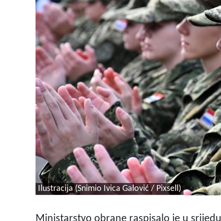
Ilustracija (Snimio Ivica Galović / Pixsell)
Ministarstvo obrane raspisalo je u srijedu,