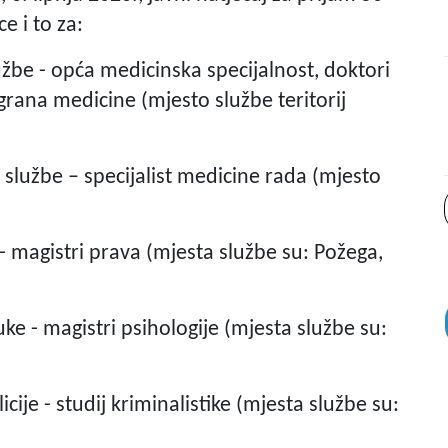
e i to za:
žbe - opća medicinska specijalnost, doktori
i grana medicine (mjesto službe teritorij
službe – specijalist medicine rada (mjesto
 magistri prava (mjesta službe su: Požega,
ke - magistri psihologije (mjesta službe su:
ije - studij kriminalistike (mjesta službe su: