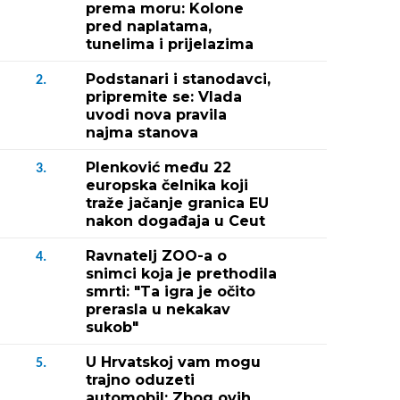
prema moru: Kolone
pred naplatama,
tunelima i prijelazima
Podstanari i stanodavci,
2.
pripremite se: Vlada
uvodi nova pravila
najma stanova
Plenković među 22
3.
europska čelnika koji
traže jačanje granica EU
nakon događaja u Ceut
Ravnatelj ZOO-a o
4.
snimci koja je prethodila
smrti: "Ta igra je očito
prerasla u nekakav
sukob"
U Hrvatskoj vam mogu
5.
trajno oduzeti
automobil: Zbog ovih