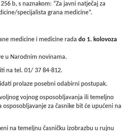
 256 b, s naznakom: “Za javni natječaj za
icine/specijalista grana medicine”.
grane medicine i medicine rada
do 1. kolovoza
ve u Narodnim novinama.
i na tel. 01/ 37 84-812.
idati prolaze posebni odabirni postupak.
ovoljnog vojnog osposobljavanja ili temeljno
a osposobljavanje za časnike bit će upućeni na
ćeni na temeljnu časničku izobrazbu u rujnu