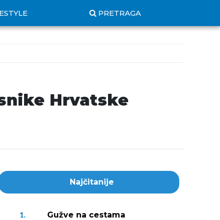
FESTYLE
PRETRAGA
snike Hrvatske
Najčitanije
Gužve na cestama
1.