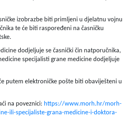
ničke izobrazbe biti primljeni u djelatnu vojnu
učnika te će biti raspoređeni na časničku
tske.
dicine dodjeljuje se časnički čin natporučnika,
edicine specijalisti grane medicine dodjeljuje
će putem elektroničke pošte biti obaviješteni u
aći na poveznici:
https://www.morh.hr/morh-
ne-ili-specijaliste-grana-medicine-i-doktora-