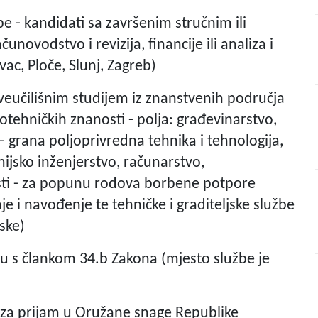
be - kandidati sa završenim stručnim ili
novodstvo i revizija, financije ili analiza i
ac, Ploče, Slunj, Zagreb)
sveučilišnim studijem iz znanstvenih područja
iotehničkih znanosti - polja: građevinarstvo,
 – grana poljoprivredna tehnika i tehnologija,
mijsko inženjerstvo, računarstvo,
sti - za popunu rodova borbene potpore
je i navođenje te tehničke i graditeljske službe
tske)
du s člankom 34.b Zakona (mjesto službe je
 za prijam u Oružane snage Republike