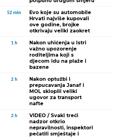
potpuno drugom smjeru
Evo koje su automobile
52
min
Hrvati najviše kupovali
ove godine, brojke
otkrivaju veliki zaokret
Nakon uhićenja u Istri
1
h
važno upozorenje
roditeljima koji s
djecom idu na plaže i
bazene
Nakon optužbi i
2
h
prepucavanja Janaf i
MOL sklopili veliki
ugovor za transport
nafte
VIDEO / Svaki treći
2
h
nadzor otkrio
nepravilnosti, inspektori
pečatili smještaje i