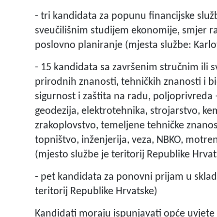
- tri kandidata za popunu financijske služ
sveučilišnim studijem ekonomije, smjer raču
poslovno planiranje (mjesta službe: Karlov
- 15 kandidata sa završenim stručnim ili 
prirodnih znanosti, tehničkih znanosti i b
sigurnost i zaštita na radu, poljoprivreda
geodezija, elektrotehnika, strojarstvo, ke
zrakoplovstvo, temeljene tehničke znano
topništvo, inženjerija, veza, NBKO, motren
(mjesto službe je teritorij Republike Hrva
- pet kandidata za ponovni prijam u skla
teritorij Republike Hrvatske)
Kandidati moraju ispunjavati opće uvjete