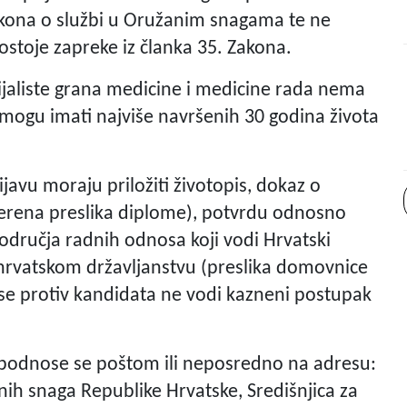
akona o službi u Oružanim snagama te ne
ostoje zapreke iz članka 35. Zakona.
ijaliste grana medicine i medicine rada nema
 mogu imati najviše navršenih 30 godina života
javu moraju priložiti životopis, dokaz o
erena preslika diplome), potvrdu odnosno
područja radnih odnosa koji vodi Hrvatski
 hrvatskom državljanstvu (preslika domovnice
da se protiv kandidata ne vodi kazneni postupak
a podnose se poštom ili neposredno na adresu:
ih snaga Republike Hrvatske, Središnjica za