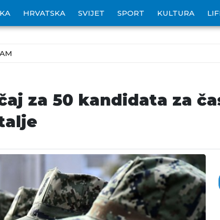
IKA
HRVATSKA
SVIJET
SPORT
KULTURA
LI
ZAM
aj za 50 kandidata za ča
talje