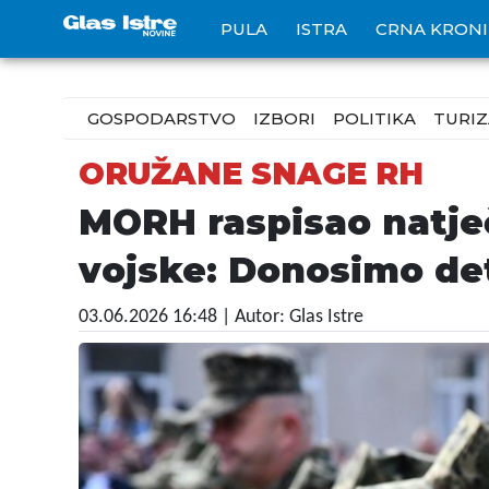
PULA
ISTRA
CRNA KRON
GOSPODARSTVO
IZBORI
POLITIKA
TURI
ORUŽANE SNAGE RH
MORH raspisao natječ
vojske: Donosimo de
03.06.2026 16:48
| Autor: Glas Istre