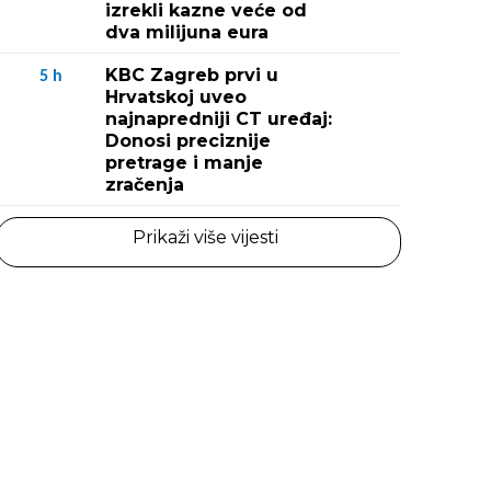
izrekli kazne veće od
dva milijuna eura
KBC Zagreb prvi u
5
h
Hrvatskoj uveo
najnapredniji CT uređaj:
Donosi preciznije
pretrage i manje
zračenja
Prikaži više vijesti