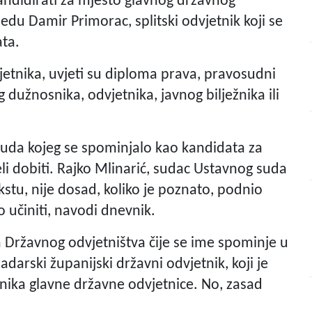
andidirati za mjesto glavnog državnog
jedu Damir Primorac, splitski odvjetnik koji se
ta.
etnika, uvjeti su diploma prava, pravosudni
 dužnosnika, odvjetnika, javnog bilježnika ili
suda kojeg se spominjalo kao kandidata za
i dobiti. Rajko Mlinarić, sudac Ustavnog suda
stu, nije dosad, koliko je poznato, podnio
to učiniti, navodi dnevnik.
a Državnog odvjetništva čije se ime spominje u
adarski županijski državni odvjetnik, koji je
ika glavne državne odvjetnice. No, zasad