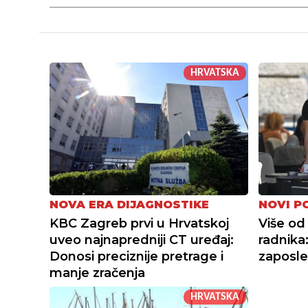
HRVATSKA
NOVA ERA DIJAGNOSTIKE
NOVI P
KBC Zagreb prvi u Hrvatskoj
Više od 
uveo najnapredniji CT uređaj:
radnika
Donosi preciznije pretrage i
zaposle
manje zračenja
HRVATSKA