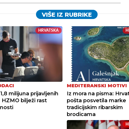
VIŠE IZ RUBRIKE
HRVATSKA
H
ODACI
MEDITERANSKI MOTIVI
1,8 milijuna prijavljenih
Iz mora na pisma: Hrva
: HZMO bilježi rast
pošta posvetila marke
nosti
tradicijskim ribarskim
brodicama
H