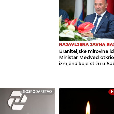
NAJAVLJENA JAVNA R
Braniteljske mirovine i
Ministar Medved otkrio
izmjena koje stižu u Sa
GOSPODARSTVO
H