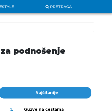
FESTYLE
PRETRAGA
k za podnošenje
Najčitanije
Gužve na cestama
1.