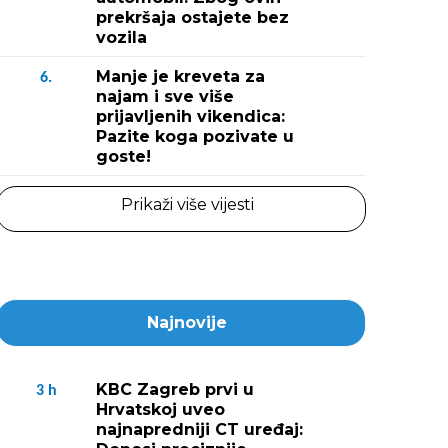
prekršaja ostajete bez
vozila
Manje je kreveta za
6.
najam i sve više
prijavljenih vikendica:
Pazite koga pozivate u
goste!
Prikaži više vijesti
Najnovije
KBC Zagreb prvi u
3
h
Hrvatskoj uveo
najnapredniji CT uređaj: