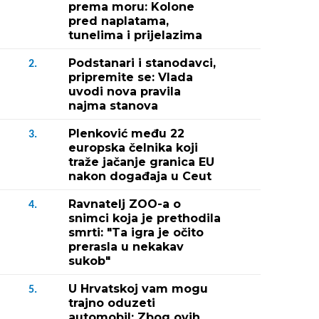
prema moru: Kolone
pred naplatama,
tunelima i prijelazima
Podstanari i stanodavci,
2.
pripremite se: Vlada
uvodi nova pravila
najma stanova
Plenković među 22
3.
europska čelnika koji
traže jačanje granica EU
nakon događaja u Ceut
Ravnatelj ZOO-a o
4.
snimci koja je prethodila
smrti: "Ta igra je očito
prerasla u nekakav
sukob"
U Hrvatskoj vam mogu
5.
trajno oduzeti
automobil: Zbog ovih