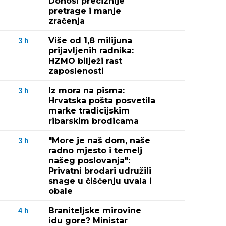
Donosi preciznije
pretrage i manje
zračenja
Više od 1,8 milijuna
3
h
prijavljenih radnika:
HZMO bilježi rast
zaposlenosti
Iz mora na pisma:
3
h
Hrvatska pošta posvetila
marke tradicijskim
ribarskim brodicama
"More je naš dom, naše
3
h
radno mjesto i temelj
našeg poslovanja":
Privatni brodari udružili
snage u čišćenju uvala i
obale
Braniteljske mirovine
4
h
idu gore? Ministar