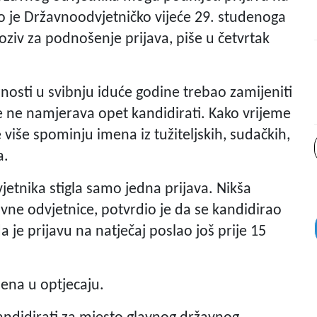
 je Državnoodvjetničko vijeće 29. studenoga
poziv za podnošenje prijava, piše u četvrtak
žnosti u svibnju iduće godine trebao zamijeniti
se ne namjerava opet kandidirati. Kako vrijeme
više spominju imena iz tužiteljskih, sudačkih,
a.
etnika stigla samo jedna prijava. Nikša
vne odvjetnice, potvrdio je da se kandidirao
 je prijavu na natječaj poslao još prije 15
mena u optjecaju.