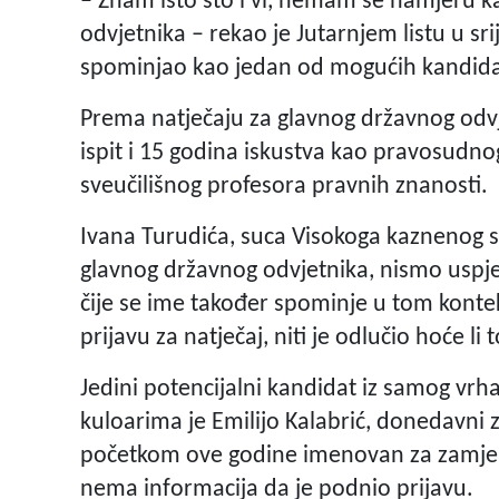
– Znam isto što i vi, nemam se namjeru k
odvjetnika – rekao je Jutarnjem listu u sri
spominjao kao jedan od mogućih kandida
Prema natječaju za glavnog državnog odvj
ispit i 15 godina iskustva kao pravosudnog
sveučilišnog profesora pravnih znanosti.
Ivana Turudića, suca Visokoga kaznenog 
glavnog državnog odvjetnika, nismo uspjel
čije se ime također spominje u tom kontek
prijavu za natječaj, niti je odlučio hoće li 
Jedini potencijalni kandidat iz samog vrh
kuloarima je Emilijo Kalabrić, donedavni z
početkom ove godine imenovan za zamjen
nema informacija da je podnio prijavu.