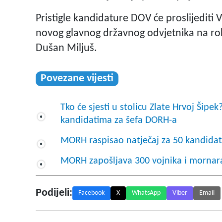
Pristigle kandidature DOV će proslijediti 
novog glavnog državnog odvjetnika na rok 
Dušan Miljuš.
Povezane vijesti
Tko će sjesti u stolicu Zlate Hrvoj Šipek
kandidatima za šefa DORH-a
MORH raspisao natječaj za 50 kandidat
MORH zapošljava 300 vojnika i mornara:
Podijeli:
Facebook
X
WhatsApp
Viber
Email