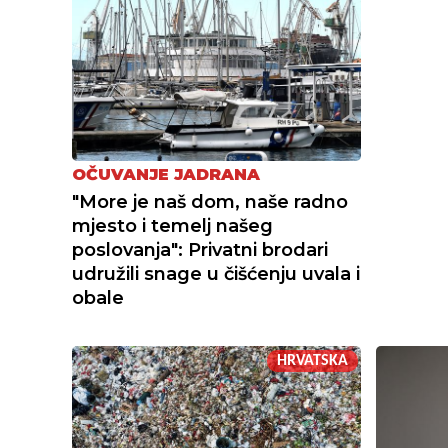
OČUVANJE JADRANA
"More je naš dom, naše radno
mjesto i temelj našeg
poslovanja": Privatni brodari
udružili snage u čišćenju uvala i
obale
HRVATSKA