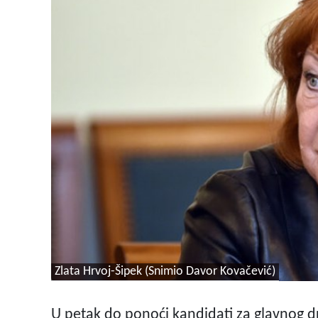
Zlata Hrvoj-Šipek (Snimio Davor Kovačević)
U petak do ponoći kandidati za glavnog d