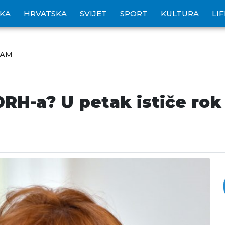
IKA
HRVATSKA
SVIJET
SPORT
KULTURA
LI
ZAM
ORH-a? U petak ističe ro