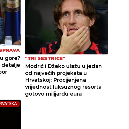
ASPRAVA
du gore?
"TRI SESTRICE"
 detalje
Modrić i Džeko ulažu u jedan
bor
od najvećih projekata u
Hrvatskoj: Procijenjena
vrijednost luksuznog resorta
gotovo milijardu eura
RVATSKA