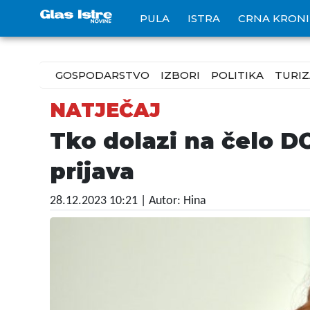
PULA
ISTRA
CRNA KRON
GOSPODARSTVO
IZBORI
POLITIKA
TURI
NATJEČAJ
Tko dolazi na čelo D
prijava
28.12.2023 10:21
| Autor: Hina