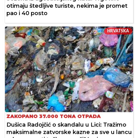
otimaju štedljive turiste, nekima je promet
pao i 40 posto
HRVATSKA
ZAKOPANO 37.000 TONA OTPADA
Dušica Radojčić o skandalu u Lici: Tražimo
maksimalne zatvorske kazne za sve u lancu