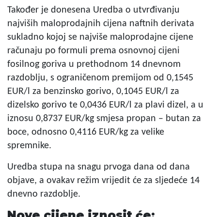
Također je donesena Uredba o utvrđivanju
najviših maloprodajnih cijena naftnih derivata
sukladno kojoj se najviše maloprodajne cijene
računaju po formuli prema osnovnoj cijeni
fosilnog goriva u prethodnom 14 dnevnom
razdoblju, s ograničenom premijom od 0,1545
EUR/l za benzinsko gorivo, 0,1045 EUR/l za
dizelsko gorivo te 0,0436 EUR/l za plavi dizel, a u
iznosu 0,8737 EUR/kg smjesa propan – butan za
boce, odnosno 0,4116 EUR/kg za velike
spremnike.
Uredba stupa na snagu prvoga dana od dana
objave, a ovakav režim vrijedit će za sljedeće 14
dnevno razdoblje.
Nove cijene iznosit će: