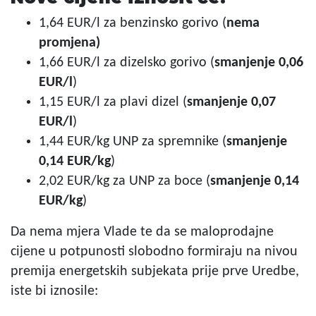
1,64 EUR/l za benzinsko gorivo (
nema
promjena)
1,66 EUR/l za dizelsko gorivo (
smanjenje 0,06
EUR/l
)
1,15 EUR/l za plavi dizel (
smanjenje 0,07
EUR/l
)
1,44 EUR/kg UNP za spremnike (
smanjenje
0,14 EUR/kg
)
2,02 EUR/kg za UNP za boce (
smanjenje 0,14
EUR/kg
)
Da nema mjera Vlade te da se maloprodajne
cijene u potpunosti slobodno formiraju na nivou
premija energetskih subjekata prije prve Uredbe,
iste bi iznosile: