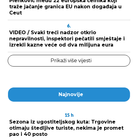
Plenković među 22 europska čelnika koji
traže jačanje granica EU nakon događaja u
Ceut
6.
VIDEO / Svaki treći nadzor otkrio
nepravilnosti, inspektori pečatili smještaje i
izrekli kazne veće od dva milijuna eura
Prikaži više vijesti
Najnovije
15
h
Sezona iz ugostiteljskog kuta: Trgovine
otimaju štedljive turiste, nekima je promet
pao i 40 posto