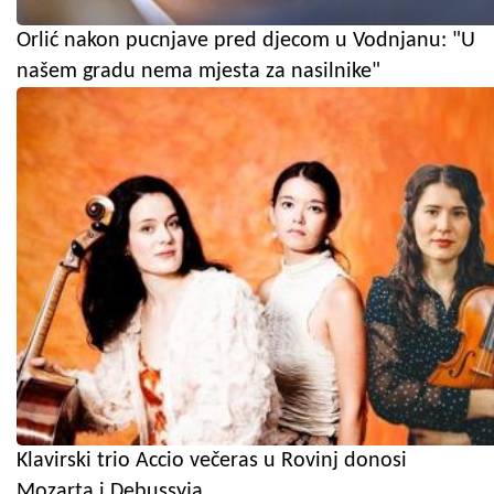
Orlić nakon pucnjave pred djecom u Vodnjanu: "U
našem gradu nema mjesta za nasilnike"
Klavirski trio Accio večeras u Rovinj donosi
Mozarta i Debussyja