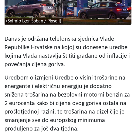
(Snimio Igor Šoban / Pixsell)
Danas je održana telefonska sjednica Vlade
Republike Hrvatske na kojoj su donesene uredbe
kojima
Vlada nastavlja štititi građane od inflacije i
povećanja cijena goriva.
Uredbom o izmjeni Uredbe o visini trošarine na
energente i električnu energiju je dodatno
snižena trošarina na bezolovni motorni benzin za
2 eurocenta kako bi cijena ovog goriva ostala na
prošlotjednoj razini, te trošarina na dizel čije je
smanjenje sve do europskog minimuma
produljeno za još dva tjedna.