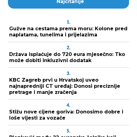
Najčitanije
1.
Gužve na cestama prema moru: Kolone pred
naplatama, tunelima i prijelazima
2.
Država isplaćuje do 720 eura mjesečno: Tko
može dobiti inkluzivni dodatak
3.
KBC Zagreb prvi u Hrvatskoj uveo
najnapredniji CT uređaj: Donosi preciznije
pretrage i manje zračenja
4.
Stižu nove cijene goriva: Donosimo dobre i
loše vijesti za vozače
5.