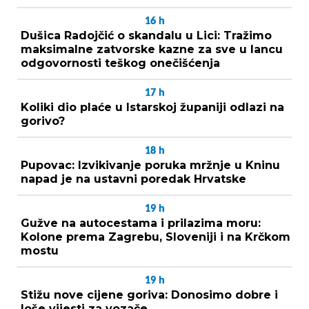
16
h
Dušica Radojčić o skandalu u Lici: Tražimo
maksimalne zatvorske kazne za sve u lancu
odgovornosti teškog onečišćenja
17
h
Koliki dio plaće u Istarskoj županiji odlazi na
gorivo?
18
h
Pupovac: Izvikivanje poruka mržnje u Kninu
napad je na ustavni poredak Hrvatske
19
h
Gužve na autocestama i prilazima moru:
Kolone prema Zagrebu, Sloveniji i na Krčkom
mostu
19
h
Stižu nove cijene goriva: Donosimo dobre i
loše vijesti za vozače