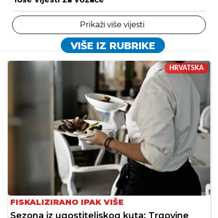
Prikaži više vijesti
VIŠE IZ RUBRIKE
HRVATSKA
FISKALIZIRANO IPAK VIŠE
Sezona iz ugostiteljskog kuta: Trgovine