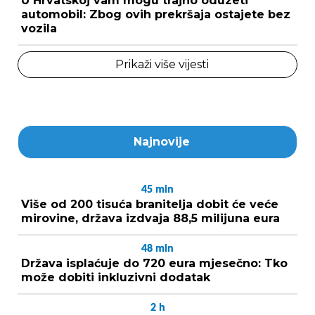
U Hrvatskoj vam mogu trajno oduzeti
automobil: Zbog ovih prekršaja ostajete bez
vozila
Prikaži više vijesti
Najnovije
45
min
Više od 200 tisuća branitelja dobit će veće
mirovine, država izdvaja 88,5 milijuna eura
48
min
Država isplaćuje do 720 eura mjesečno: Tko
može dobiti inkluzivni dodatak
2
h