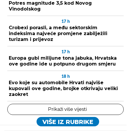
Potres magnitude 3,5 kod Novog
Vinodolskog
17
h
Crobexi porasli, a među sektorskim
indeksima najveće promjene zabilježili
turizam i prijevoz
17
h
Europa gubi milijune tona jabuka, Hrvatska
ove godine ide u potpuno drugom smjeru
18
h
Evo koje su automobile Hrvati najviše
kupovali ove godine, brojke otkrivaju veliki
zaokret
Prikaži više vijesti
VIŠE IZ RUBRIKE