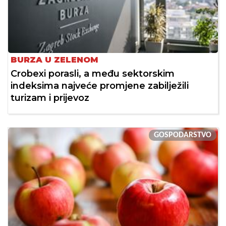
BURZA U ZELENOM
Crobexi porasli, a među sektorskim
indeksima najveće promjene zabilježili
turizam i prijevoz
GOSPODARSTVO