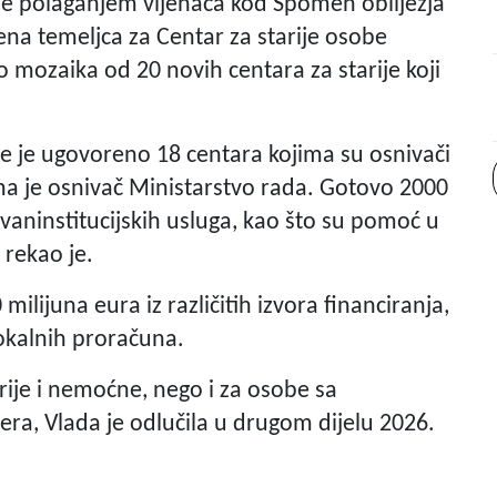
je polaganjem vijenaca kod Spomen obilježja
na temeljca za Centar za starije osobe
dio mozaika od 20 novih centara za starije koji
dje je ugovoreno 18 centara kojima su osnivači
jima je osnivač Ministarstvo rada. Gotovo 2000
zvaninstitucijskih usluga, kao što su pomoć u
 rekao je.
milijuna eura iz različitih izvora financiranja,
lokalnih proračuna.
arije i nemoćne, nego i za osobe sa
era, Vlada je odlučila u drugom dijelu 2026.