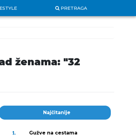
FESTYLE
PRETRAGA
 nad ženama: "32
Najčitanije
Gužve na cestama
1.