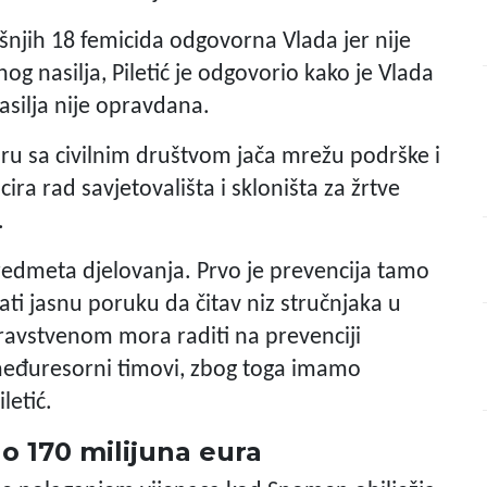
njih 18 femicida odgovorna Vlada jer nije
og nasilja, Piletić je odgovorio kako je Vlada
asilja nije opravdana.
voru sa civilnim društvom jača mrežu podrške i
ira rad savjetovališta i skloništa za žrtve
.
predmeta djelovanja. Prvo je prevencija tamo
lati jasnu poruku da čitav niz stručnjaka u
zdravstvenom mora raditi na prevenciji
 međuresorni timovi, zbog toga imamo
letić.
no 170 milijuna eura