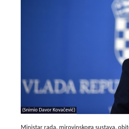
(Snimio Davor Kovačević)
Ministar rada, mirovinskoga sustava, obitelj