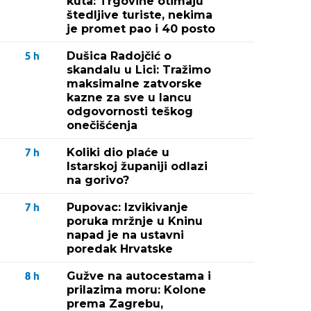
kuta: Trgovine otimaju
štedljive turiste, nekima
je promet pao i 40 posto
Dušica Radojčić o
5
h
skandalu u Lici: Tražimo
maksimalne zatvorske
kazne za sve u lancu
odgovornosti teškog
onečišćenja
Koliki dio plaće u
7
h
Istarskoj županiji odlazi
na gorivo?
Pupovac: Izvikivanje
7
h
poruka mržnje u Kninu
napad je na ustavni
poredak Hrvatske
Gužve na autocestama i
8
h
prilazima moru: Kolone
prema Zagrebu,