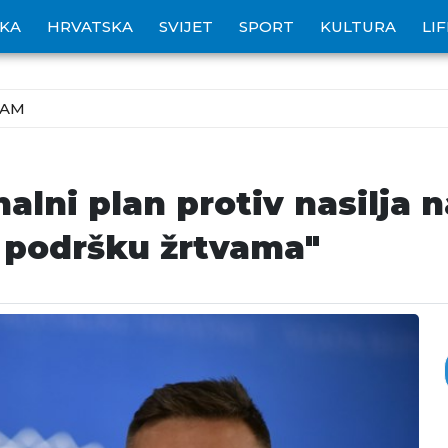
IKA
HRVATSKA
SVIJET
SPORT
KULTURA
LI
ZAM
nalni plan protiv nasilja
u podršku žrtvama"