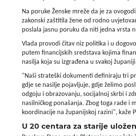
Na poruke Ženske mreže da je za ovogodiš
zakonski zaštitila žene od rodno uvjetovan
poslala jasnu poruku da niti jedna vrsta n
Vlada provodi čitav niz politika i u dogo
putem financijskih sredstava kojima financ
nasilja koja su izgrađena u svakoj županiji
"Naši strateški dokumenti definiraju tri 
gdje se nasilje pojavljuje, gdje želimo pos
odgoju i obrazovanju, socijalnoj skrbi i 
nasilničkog ponašanja. Zbog toga rade i
koordinacije na županijskoj razini", kaže Pi
U 20 centara za starije ulože