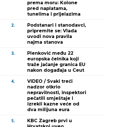
prema moru: Kolone
pred naplatama,
tunelima i prijelazima
Podstanari i stanodavci,
2.
pripremite se: Vlada
uvodi nova pravila
najma stanova
Plenković među 22
3.
europska čelnika koji
traže jačanje granica EU
nakon događaja u Ceut
VIDEO / Svaki treći
4.
nadzor otkrio
nepravilnosti, inspektori
pečatili smještaje i
izrekli kazne veće od
dva milijuna eura
KBC Zagreb prvi u
5.
Hrvatskoj uveo