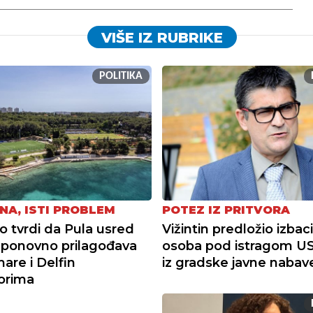
VIŠE IZ RUBRIKE
POLITIKA
NA, ISTI PROBLEM
POTEZ IZ PRITVORA
tvrdi da Pula usred
Vižintin predložio izbac
ponovno prilagođava
osoba pod istragom U
re i Delfin
iz gradske javne nabav
torima