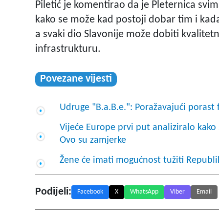
Piletić je komentirao da je Pleternica svi
kako se može kad postoji dobar tim i kada 
a svaki dio Slavonije može dobiti kvalit
infrastrukturu.
Povezane vijesti
Udruge "B.a.B.e.": Poražavajući porast 
Vijeće Europe prvi put analiziralo kako
Ovo su zamjerke
Žene će imati mogućnost tužiti Repub
Podijeli:
Facebook
X
WhatsApp
Viber
Email