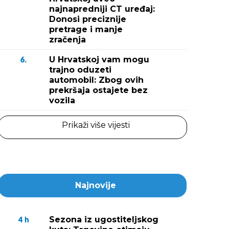
najnapredniji CT uređaj:
Donosi preciznije
pretrage i manje
zračenja
U Hrvatskoj vam mogu
6.
trajno oduzeti
automobil: Zbog ovih
prekršaja ostajete bez
vozila
Prikaži više vijesti
Najnovije
Sezona iz ugostiteljskog
4
h