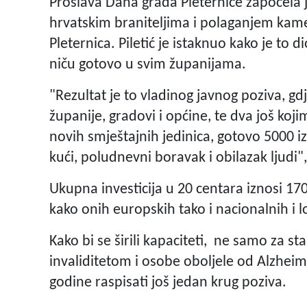
Proslava Dana grada Pleternice započela 
hrvatskim braniteljima i polaganjem kame
Pleternica. Piletić je istaknuo kako je to 
niču gotovo u svim županijama.
"Rezultat je to vladinog javnog poziva, g
županije, gradovi i općine, te dva još ko
novih smještajnih jedinica, gotovo 5000 i
kući, poludnevni boravak i obilazak ljudi",
Ukupna investicija u 20 centara iznosi 170 
kako onih europskih tako i nacionalnih i 
Kako bi se širili kapaciteti, ne samo za st
invaliditetom i osobe oboljele od Alzheim
godine raspisati još jedan krug poziva.