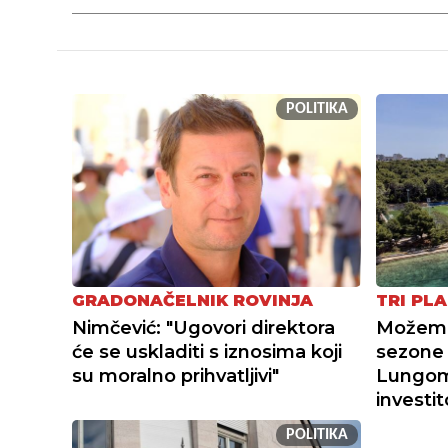
POLITIKA
GRADONAČELNIK ROVINJA
TRI PLA
Nimčević: "Ugovori direktora
Možemo 
će se uskladiti s iznosima koji
sezone 
su moralno prihvatljivi"
Lungoma
investi
POLITIKA