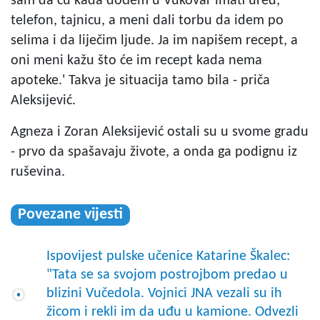
sam da ću kada dođem u Vukovar imati ured,
telefon, tajnicu, a meni dali torbu da idem po
selima i da liječim ljude. Ja im napišem recept, a
oni meni kažu što će im recept kada nema
apoteke.' Takva je situacija tamo bila - priča
Aleksijević.
Agneza i Zoran Aleksijević ostali su u svome gradu
- prvo da spašavaju živote, a onda ga podignu iz
ruševina.
Povezane vijesti
Ispovijest pulske učenice Katarine Škalec:
"Tata se sa svojom postrojbom predao u
blizini Vučedola. Vojnici JNA vezali su ih
žicom i rekli im da uđu u kamione. Odvezli