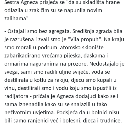
Sestra Agneza prisjeća se "da su skladišta hrane
odlazila u zrak čim su se napunila novim
zalihama".
- Ostajali smo bez agregata. Središnja zgrada bila
je razrušena i zvali smo je "Vila propuh". Na kraju
smo morali u podrum, atomsko sklonište
zabarikadirano vrećama pijeska, daskama i
ormarima naguranima na prozore. Nedostajalo je
svega, sami smo radili uljne svijeće, voda se
destilirala u kotlu za rakiju, djecu smo kupali u
vinu, destilirali smo i vodu koju smo ispustili iz
radijatora - pričala je Agneza dodajući kako se i
sama iznenadila kako su se snalazili u tako
neživotnim uvjetima. Podsjeća da u bolnici nisu
bili samo ranjenici već i bolesni, djeca i trudnice.