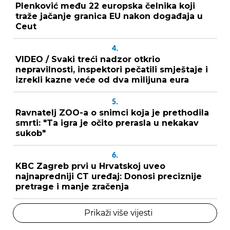
Plenković među 22 europska čelnika koji
traže jačanje granica EU nakon događaja u
Ceut
4.
VIDEO / Svaki treći nadzor otkrio
nepravilnosti, inspektori pečatili smještaje i
izrekli kazne veće od dva milijuna eura
5.
Ravnatelj ZOO-a o snimci koja je prethodila
smrti: "Ta igra je očito prerasla u nekakav
sukob"
6.
KBC Zagreb prvi u Hrvatskoj uveo
najnapredniji CT uređaj: Donosi preciznije
pretrage i manje zračenja
Prikaži više vijesti