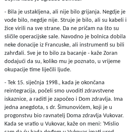
- Bila je ustakljena, ali nije bilo grijanja. Negdje je
vode bilo, negdje nije. Struje je bilo, ali su kabeli i
žice virili na sve strane. Da ne pričam na što su
sličile operacijske sale. Navodno je bolnica dobila
neke donacije iz Francuske, ali instrumenti su bili
zahrđali. Sve je to bilo za bacanje - kaže Zoran
dodajući da su, koliko mu je poznato, u vrijeme
okupacije time liječili ljude.
- Tek 15. siječnja 1998., kada je okončana
reintegracija, počeli smo uvoditi zdravstvene
iskaznice, a raditi je započeo i Dom zdravlja. Ima
jedna anegdota, s dr. Šimunovićem, koji je u
progonstvu bio ravnatelj Doma zdravlja Vukovar.
Kada se vratio u Vukovar, kaže on meni: 'Mislio