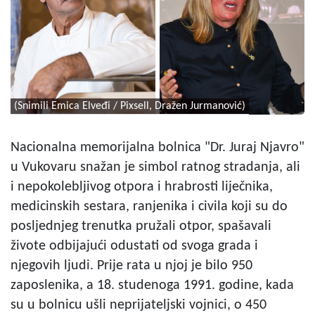
(Snimili Emica Elveđi / Pixsell, Dražen Jurmanović)
Nacionalna memorijalna bolnica "Dr. Juraj Njavro"
u Vukovaru snažan je simbol ratnog stradanja, ali
i nepokolebljivog otpora i hrabrosti liječnika,
medicinskih sestara, ranjenika i civila koji su do
posljednjeg trenutka pružali otpor, spašavali
živote odbijajući odustati od svoga grada i
njegovih ljudi. Prije rata u njoj je bilo 950
zaposlenika, a 18. studenoga 1991. godine, kada
su u bolnicu ušli neprijateljski vojnici, o 450