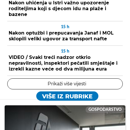
Nakon uhićenja u Istri važno upozorenje
roditeljima koji s djecom idu na plaže i
bazene
15
h
Nakon optužbi i prepucavanja Janaf i MOL
sklopili veliki ugovor za transport nafte
15
h
VIDEO / Svaki treći nadzor otkrio
nepravilnosti, inspektori pečatili smještaje i
izrekli kazne veće od dva milijuna eura
Prikaži više vijesti
VIŠE IZ RUBRIKE
GOSPODARSTVO