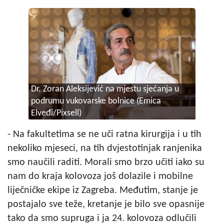
Dr. Zoran Aleksijević na mjestu sjećanja u
podrumu vukovarske bolnice (Emica
Elveđi/Pixsell)
- Na fakultetima se ne uči ratna kirurgija i u tih
nekoliko mjeseci, na tih dvjestotinjak ranjenika
smo naučili raditi. Morali smo brzo učiti iako su
nam do kraja kolovoza još dolazile i mobilne
liječničke ekipe iz Zagreba. Međutim, stanje je
postajalo sve teže, kretanje je bilo sve opasnije
tako da smo supruga i ja 24. kolovoza odlučili