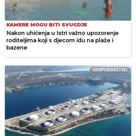
KAMERE MOGU BITI SVUGDJE
Nakon uhićenja u Istri važno upozorenje
roditeljima koji s djecom idu na plaže i
bazene
GOSPODARSTVO