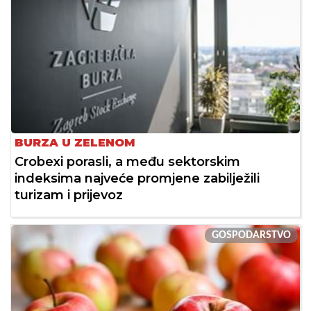
BURZA U ZELENOM
Crobexi porasli, a među sektorskim
indeksima najveće promjene zabilježili
turizam i prijevoz
GOSPODARSTVO