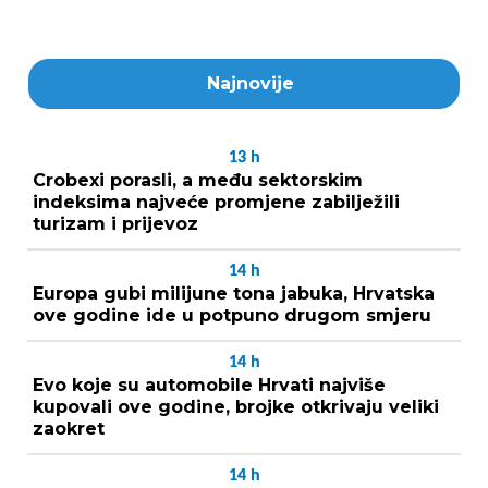
Najnovije
13
h
Crobexi porasli, a među sektorskim
indeksima najveće promjene zabilježili
turizam i prijevoz
14
h
Europa gubi milijune tona jabuka, Hrvatska
ove godine ide u potpuno drugom smjeru
14
h
Evo koje su automobile Hrvati najviše
kupovali ove godine, brojke otkrivaju veliki
zaokret
14
h