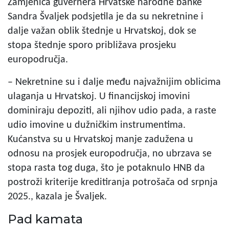
Zamjenica guvernera Hrvatske narodne banke
Sandra Švaljek podsjetila je da su nekretnine i
dalje važan oblik štednje u Hrvatskoj, dok se
stopa štednje sporo približava prosjeku
europodručja.
– Nekretnine su i dalje među najvažnijim oblicima
ulaganja u Hrvatskoj. U financijskoj imovini
dominiraju depoziti, ali njihov udio pada, a raste
udio imovine u dužničkim instrumentima.
Kućanstva su u Hrvatskoj manje zadužena u
odnosu na prosjek europodručja, no ubrzava se
stopa rasta tog duga, što je potaknulo HNB da
postroži kriterije kreditiranja potrošača od srpnja
2025., kazala je Švaljek.
Pad kamata