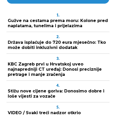
1.
Gužve na cestama prema moru: Kolone pred
naplatama, tunelima i prijelazima
2.
Država isplaćuje do 720 eura mjesečno: Tko
može dobiti inkluzivni dodatak
3.
KBC Zagreb prvi u Hrvatskoj uveo
najnapredniji CT uređaj: Donosi preciznije
pretrage i manje zračenja
4.
Stižu nove cijene goriva: Donosimo dobre i
loše vijesti za vozače
5.
VIDEO / Svaki treći nadzor otkrio