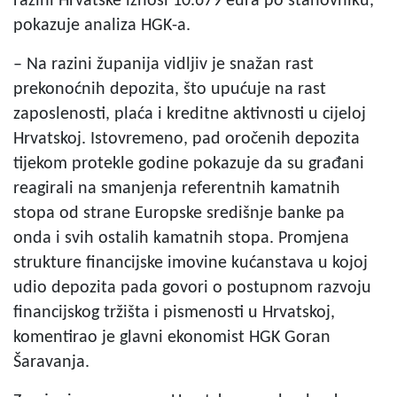
razini Hrvatske iznosi 10.679 eura po stanovniku,
pokazuje analiza HGK-a.
– Na razini županija vidljiv je snažan rast
prekonoćnih depozita, što upućuje na rast
zaposlenosti, plaća i kreditne aktivnosti u cijeloj
Hrvatskoj. Istovremeno, pad oročenih depozita
tijekom protekle godine pokazuje da su građani
reagirali na smanjenja referentnih kamatnih
stopa od strane Europske središnje banke pa
onda i svih ostalih kamatnih stopa. Promjena
strukture financijske imovine kućanstava u kojoj
udio depozita pada govori o postupnom razvoju
financijskog tržišta i pismenosti u Hrvatskoj,
komentirao je glavni ekonomist HGK Goran
Šaravanja.