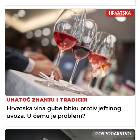
HRVATSKA
UNATOČ ZNANJU I TRADICIJI
Hrvatska vina gube bitku protiv jeftinog
uvoza. U čemu je problem?
GOSPODARSTVO