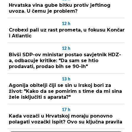
Hrvatska vina gube bitku protiv jeftinog
uvoza. U čemu je problem?
12
h
Crobexi pali uz rast prometa, u fokusu Končar
i Atlantic
12
h
Bivši SDP-ov ministar postao savjetnik HDZ-
a, odbacuje kritike: "Da sam se htio
prodavati, prodao bih se 90-ih"
13
h
Agonija obitelji čiji se sin u Irskoj bori za
život: "Kako da se pomirim s time da mi sina
žele isključiti s aparata?"
17
h
Kada vozači u Hrvatskoj moraju ponovno
polagati vozački ispit? Ovo su ključna pravila