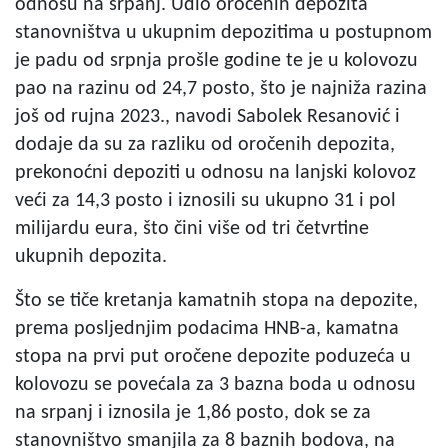
odnosu na srpanj. Udio oročenih depozita
stanovništva u ukupnim depozitima u postupnom
je padu od srpnja prošle godine te je u kolovozu
pao na razinu od 24,7 posto, što je najniža razina
još od rujna 2023., navodi Sabolek Resanović i
dodaje da su za razliku od oročenih depozita,
prekonoćni depoziti u odnosu na lanjski kolovoz
veći za 14,3 posto i iznosili su ukupno 31 i pol
milijardu eura, što čini više od tri četvrtine
ukupnih depozita.
Što se tiče kretanja kamatnih stopa na depozite,
prema posljednjim podacima HNB-a, kamatna
stopa na prvi put oročene depozite poduzeća u
kolovozu se povećala za 3 bazna boda u odnosu
na srpanj i iznosila je 1,86 posto, dok se za
stanovništvo smanjila za 8 baznih bodova, na