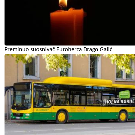
Preminuo suosnivač Euroherca Drago Galić