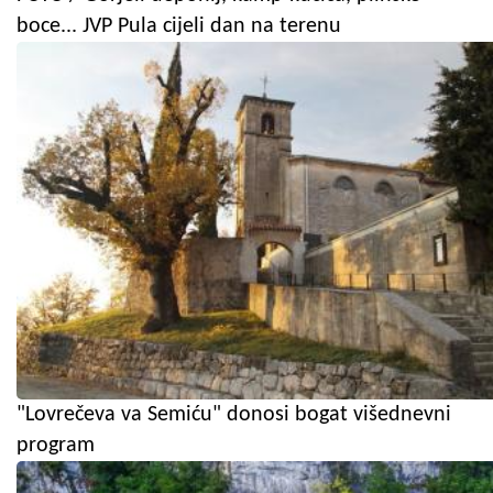
boce... JVP Pula cijeli dan na terenu
"Lovrečeva va Semiću" donosi bogat višednevni
program