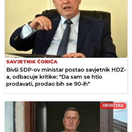
SAVJETNIK ĆORIĆA
Bivši SDP-ov ministar postao savjetnik HDZ-
a, odbacuje kritike: "Da sam se htio
prodavati, prodao bih se 90-ih"
HRVATSKA