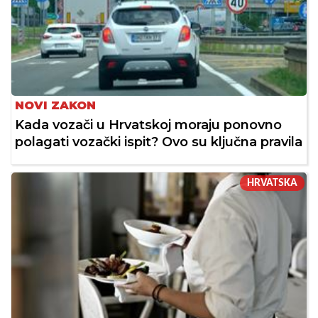
NOVI ZAKON
Kada vozači u Hrvatskoj moraju ponovno
polagati vozački ispit? Ovo su ključna pravila
HRVATSKA