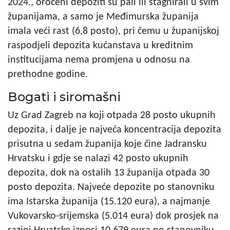
2024., oročeni depoziti su pali ili stagnirali u svim
županijama, a samo je Međimurska županija
imala veći rast (6,8 posto), pri čemu u županijskoj
raspodjeli depozita kućanstava u kreditnim
institucijama nema promjena u odnosu na
prethodne godine.
Bogati i siromašni
Uz Grad Zagreb na koji otpada 28 posto ukupnih
depozita, i dalje je najveća koncentracija depozita
prisutna u sedam županija koje čine Jadransku
Hrvatsku i gdje se nalazi 42 posto ukupnih
depozita, dok na ostalih 13 županija otpada 30
posto depozita. Najveće depozite po stanovniku
ima Istarska županija (15.120 eura), a najmanje
Vukovarsko-srijemska (5.014 eura) dok prosjek na