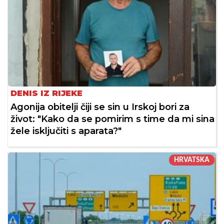
DENIS IZ RIJEKE
Agonija obitelji čiji se sin u Irskoj bori za
život: "Kako da se pomirim s time da mi sina
žele isključiti s aparata?"
HRVATSKA