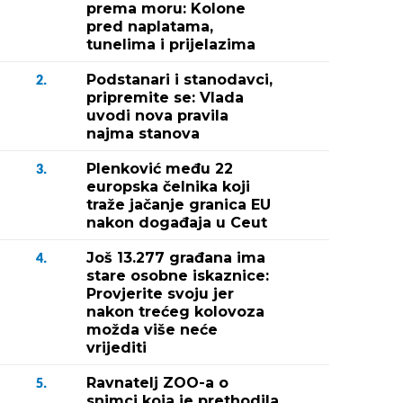
prema moru: Kolone
pred naplatama,
tunelima i prijelazima
Podstanari i stanodavci,
2.
pripremite se: Vlada
uvodi nova pravila
najma stanova
Plenković među 22
3.
europska čelnika koji
traže jačanje granica EU
nakon događaja u Ceut
Još 13.277 građana ima
4.
stare osobne iskaznice:
Provjerite svoju jer
nakon trećeg kolovoza
možda više neće
vrijediti
Ravnatelj ZOO-a o
5.
snimci koja je prethodila