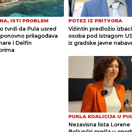
NA, ISTI PROBLEM
POTEZ IZ PRITVORA
tvrdi da Pula usred
Vižintin predložio izbac
ponovno prilagođava
osoba pod istragom U
re i Delfin
iz gradske javne nabav
torima
PUKLA KOALICIJA U PUL
Nezavisna lista Lorene
Boljunčić prešla u opor