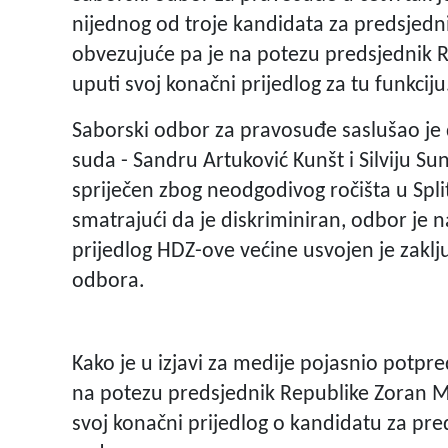
nijednog od troje kandidata za predsjedn
obvezujuće pa je na potezu predsjednik R
uputi svoj konačni prijedlog za tu funkciju
Saborski odbor za pravosuđe saslušao je 
suda - Sandru Artuković Kunšt i Silviju Su
spriječen zbog neodgodivog ročišta u Split
smatrajući da je diskriminiran, odbor je n
prijedlog HDZ-ove većine usvojen je zakl
odbora.
Kako je u izjavi za medije pojasnio potp
na potezu predsjednik Republike Zoran M
svoj konačni prijedlog o kandidatu za p