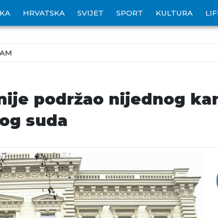
IKA
HRVATSKA
SVIJET
SPORT
KULTURA
LI
ZAM
nije podržao nijednog ka
nog suda