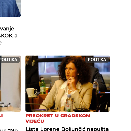
ivanje
SKOK-a
e
POLITIKA
POLITIKA
I
PREOKRET U GRADSKOM
VIJEĆU
Lista Lorene Boljunčić napušta
bu: "Ne