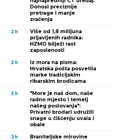
najnapredniji CT uređaj:
Donosi preciznije
pretrage i manje
zračenja
Više od 1,8 milijuna
2
h
prijavljenih radnika:
HZMO bilježi rast
zaposlenosti
Iz mora na pisma:
2
h
Hrvatska pošta posvetila
marke tradicijskim
ribarskim brodicama
"More je naš dom, naše
2
h
radno mjesto i temelj
našeg poslovanja":
Privatni brodari udružili
snage u čišćenju uvala i
obale
Braniteljske mirovine
3
h