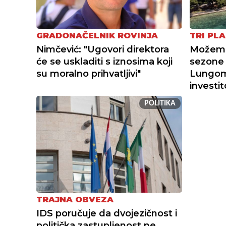
GRADONAČELNIK ROVINJA
TRI PLA
Nimčević: "Ugovori direktora
Možemo 
će se uskladiti s iznosima koji
sezone 
su moralno prihvatljivi"
Lungoma
investi
POLITIKA
TRAJNA OBVEZA
IDS poručuje da dvojezičnost i
politička zastupljenost ne