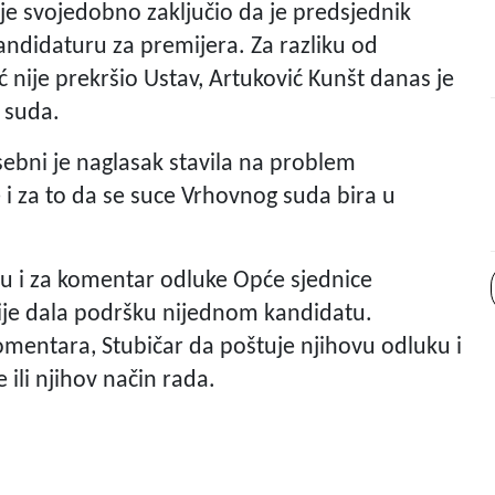
 je svojedobno zaključio da je predsjednik
kandidaturu za premijera. Za razliku od
nije prekršio Ustav, Artuković Kunšt danas je
 suda.
sebni je naglasak stavila na problem
 i za to da se suce Vrhovnog suda bira u
su i za komentar odluke Opće sjednice
je dala podršku nijednom kandidatu.
mentara, Stubičar da poštuje njihovu odluku i
e ili njihov način rada.