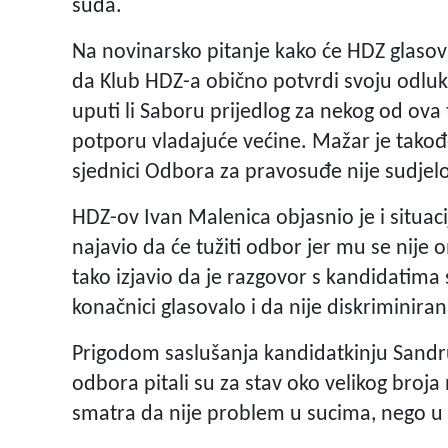
suda.
Na novinarsko pitanje kako će HDZ glasova
da Klub HDZ-a obično potvrdi svoju odluk
uputi li Saboru prijedlog za nekog od ova
potporu vladajuće većine. Mažar je takođe
sjednici Odbora za pravosuđe nije sudjel
HDZ-ov Ivan Malenica objasnio je i situa
najavio da će tužiti odbor jer mu se nije
tako izjavio da je razgovor s kandidatim
konačnici glasovalo i da nije diskriminiran
Prigodom saslušanja kandidatkinju Sandr
odbora pitali su za stav oko velikog broj
smatra da nije problem u sucima, nego u 