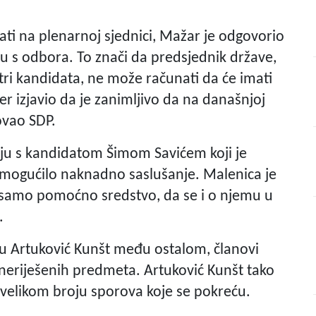
ti na plenarnoj sjednici, Mažar je odgovorio
u s odbora. To znači da predsjednik države,
 tri kandidata, ne može računati da će imati
r izjavio da je zanimljivo da na današnjoj
ovao SDP.
ciju s kandidatom Šimom Savićem koji je
 omogućilo naknadno saslušanje. Malenica je
a samo pomoćno sredstvo, da se i o njemu u
.
u Artuković Kunšt među ostalom, članovi
a neriješenih predmeta. Artuković Kunšt tako
velikom broju sporova koje se pokreću.