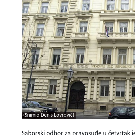
(Snimio Denis Lovrović)
Saborski odbor za pravosuđe u četvrtak j