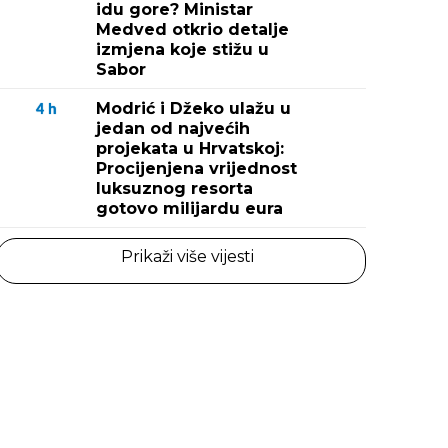
idu gore? Ministar
Medved otkrio detalje
izmjena koje stižu u
Sabor
Modrić i Džeko ulažu u
4
h
jedan od najvećih
projekata u Hrvatskoj:
Procijenjena vrijednost
luksuznog resorta
gotovo milijardu eura
Prikaži više vijesti