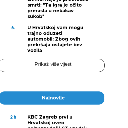
smrti: "Ta igra je očito
prerasla u nekakav
sukob"
U Hrvatskoj vam mogu
6.
trajno oduzeti
automobil: Zbog ovih
prekršaja ostajete bez
vozila
Prikaži više vijesti
Najnovije
KBC Zagreb prvi u
2
h
Hrvatskoj uveo