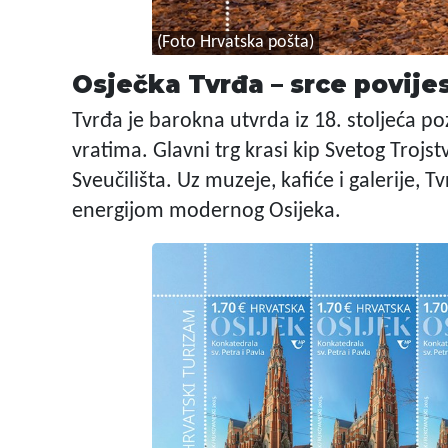
(Foto Hrvatska pošta)
Osječka Tvrđa – srce povije
Tvrđa je barokna utvrda iz 18. stoljeća 
vratima. Glavni trg krasi kip Svetog Troj
Sveučilišta. Uz muzeje, kafiće i galerije,
energijom modernog Osijeka.