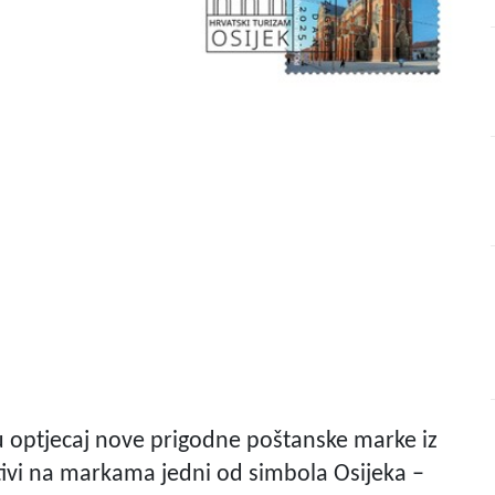
i u optjecaj nove prigodne poštanske marke iz
tivi na markama jedni od simbola Osijeka –