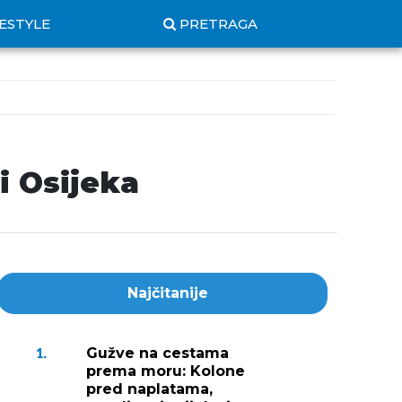
FESTYLE
PRETRAGA
i Osijeka
Najčitanije
Gužve na cestama
1.
prema moru: Kolone
pred naplatama,