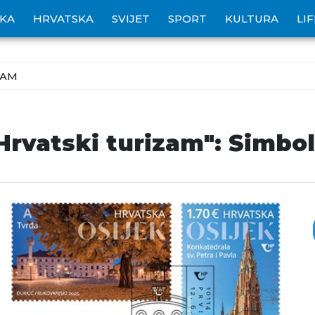
IKA
HRVATSKA
SVIJET
SPORT
KULTURA
LI
ZAM
Hrvatski turizam": Simbol