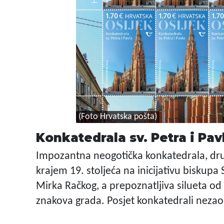
(Foto Hrvatska pošta)
Konkatedrala sv. Petra i Pav
Impozantna neogotička konkatedrala, drug
krajem 19. stoljeća na inicijativu biskupa
Mirka Račkog, a prepoznatljiva silueta od 
znakova grada. Posjet konkatedrali nezaob