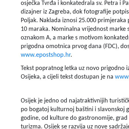
osječka Tvrđa i konkatedrala sv. Petra i P
dizajner iz Zagreba, dok fotografije potpi
Poljak. Naklada iznosi 25.000 primjeraka
10 maraka. Nominalna vrijednost marke 
oznakom A, a marke s motivom konkatedrale
prigodna omotnica prvog dana (FDC), dos
www.epostshop.hr
.
Tekst popratnog letka uz novo prigodno iz
Osijeka, a cijeli tekst dostupan je na
www.
Osijek je jedno od najatraktivnijih turist
po bogatoj kulturnoj baštini i slavonskoj g
godine, od kulture do gastronomije, grad 
turizma. Osijek se razvija uz nove sadrža