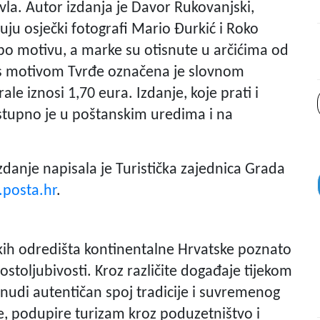
avla. Autor izdanja je Davor Rukovanjski,
suju osječki fotografi Mario Đurkić i Roko
 po motivu, a marke su otisnute u arčićima od
s motivom Tvrđe označena je slovnom
 iznosi 1,70 eura. Izdanje, koje prati i
tupno je u poštanskim uredima i na
danje napisala je Turistička zajednica Grada
posta.hr
.
ičkih odredišta kontinentalne Hrvatske poznato
ostoljubivosti. Kroz različite događaje tijekom
nudi autentičan spoj tradicije i suvremenog
je, podupire turizam kroz poduzetništvo i