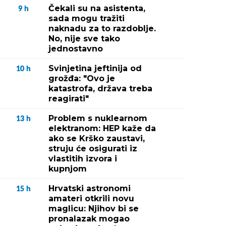
Čekali su na asistenta,
9
h
sada mogu tražiti
naknadu za to razdoblje.
No, nije sve tako
jednostavno
Svinjetina jeftinija od
10
h
grožđa: "Ovo je
katastrofa, država treba
reagirati"
Problem s nuklearnom
13
h
elektranom: HEP kaže da
ako se Krško zaustavi,
struju će osigurati iz
vlastitih izvora i
kupnjom
Hrvatski astronomi
15
h
amateri otkrili novu
maglicu: Njihov bi se
pronalazak mogao