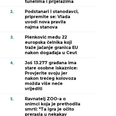
tunelima i prijelazima
Podstanari i stanodavci,
2.
pripremite se: Vlada
uvodi nova pravila
najma stanova
Plenković među 22
3.
europska čelnika koji
traže jačanje granica EU
nakon događaja u Ceut
Još 13.277 građana ima
4.
stare osobne iskaznice:
Provjerite svoju jer
nakon trećeg kolovoza
možda više neće
vrijediti
Ravnatelj ZOO-a o
5.
snimci koja je prethodila
smrti: "Ta igra je očito
prerasla u nekakav