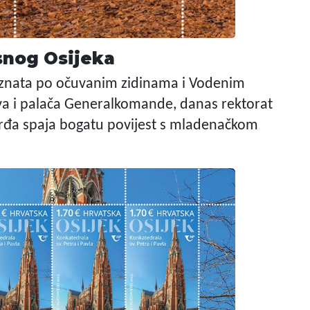
snog Osijeka
poznata po očuvanim zidinama i Vodenim
stva i palača Generalkomande, danas rektorat
 Tvrđa spaja bogatu povijest s mladenačkom