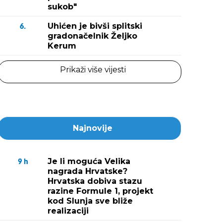
sukob"
Uhićen je bivši splitski
6.
gradonačelnik Željko
Kerum
Prikaži više vijesti
Najnovije
Je li moguća Velika
9
h
nagrada Hrvatske?
Hrvatska dobiva stazu
razine Formule 1, projekt
kod Slunja sve bliže
realizaciji