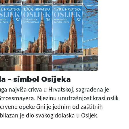
la – simbol Osijeka
a najviša crkva u Hrvatskoj, sagrađena je
 Strossmayera. Njezinu unutrašnjost krasi oslik
crvene opeke čini je jednim od zaštitnih
ilazan je dio svakog dolaska u Osijek.