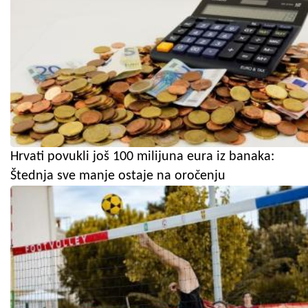
Hrvati povukli još 100 milijuna eura iz banaka:
Štednja sve manje ostaje na oročenju