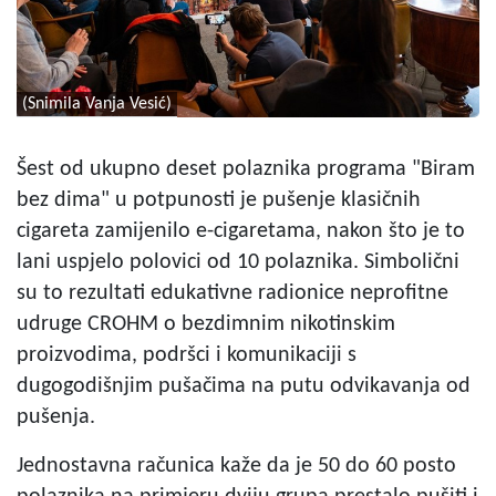
(Snimila Vanja Vesić)
Šest od ukupno deset polaznika programa "Biram
bez dima" u potpunosti je pušenje klasičnih
cigareta zamijenilo e-cigaretama, nakon što je to
lani uspjelo polovici od 10 polaznika. Simbolični
su to rezultati edukativne radionice neprofitne
udruge CROHM o bezdimnim nikotinskim
proizvodima, podršci i komunikaciji s
dugogodišnjim pušačima na putu odvikavanja od
pušenja.
Jednostavna računica kaže da je 50 do 60 posto