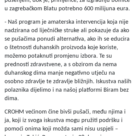
pušenjem, dok je, primjerice, za izgradnju bolnice
u zagrebačkom Blatu potrebno 600 milijuna eura.
- Naš program je amaterska intervencija koja nije
nadzirana od liječničke struke ali pokazuje da ako
se pušačima ponudi alternativa, ako ih se educira
o štetnosti duhanskih proizvoda koje koriste,
možemo potaknuti promjenu izbora. Te su
prednosti zdravstvene, a s obzirom da nema
duhanskog dima manje negativno utječu na
osobno zdravlje te zdravlje bližnjih. Iskustva naših
polaznika dijelimo i na našoj platformi Biram bez
dima.
CROHM većinom čine bivši pušači, među njima i
ja, koji iz svoga iskustva mogu pružiti podršku i
pomoći onima koji možda sami nisu uspjeli –