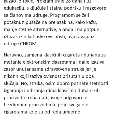
kazao je Tokić. Program traje 28 dana i uz
edukaciju, uključuje i stalnu podršku i razgovore
sa članovima udruge. Programom se želi
potaknuti pušače na prelazak na, kako kažu,
manje štetne alternative, a onda i na potpuni
izlazak iz nikotinske ovisnosti, uvjeravaju iz
udruge CHROM.
Naravno, zamjena klasičnih cigareta i duhana za
motanje elektronskim cigaretama i dalje izaziva
zazor unutar same zdravstvene struke jer je
nikotin koji izaziva ovisnost prisutan u oba
slučaja. No, struka, osim dobro poznate štetnosti
izgaranja i udisanja dima klasičnih duhanskih
proizvoda treba dati jasnije odgovore o
bezdimnim proizvodima, prije svega o e-
cigaretama koje su od reda umjetno