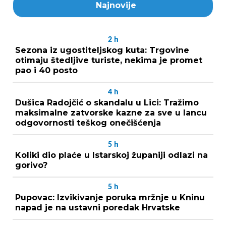
Najnovije
2
h
Sezona iz ugostiteljskog kuta: Trgovine
otimaju štedljive turiste, nekima je promet
pao i 40 posto
4
h
Dušica Radojčić o skandalu u Lici: Tražimo
maksimalne zatvorske kazne za sve u lancu
odgovornosti teškog onečišćenja
5
h
Koliki dio plaće u Istarskoj županiji odlazi na
gorivo?
5
h
Pupovac: Izvikivanje poruka mržnje u Kninu
napad je na ustavni poredak Hrvatske