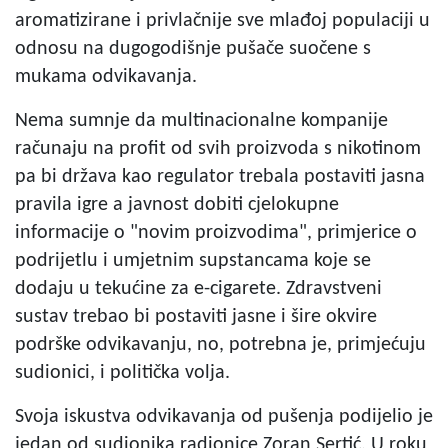
aromatizirane i privlačnije sve mlađoj populaciji u
odnosu na dugogodišnje pušače suočene s
mukama odvikavanja.
Nema sumnje da multinacionalne kompanije
računaju na profit od svih proizvoda s nikotinom
pa bi država kao regulator trebala postaviti jasna
pravila igre a javnost dobiti cjelokupne
informacije o "novim proizvodima", primjerice o
podrijetlu i umjetnim supstancama koje se
dodaju u tekućine za e-cigarete. Zdravstveni
sustav trebao bi postaviti jasne i šire okvire
podrške odvikavanju, no, potrebna je, primjećuju
sudionici, i politička volja.
Svoja iskustva odvikavanja od pušenja podijelio je
jedan od sudionika radionice Zoran Sertić. U roku