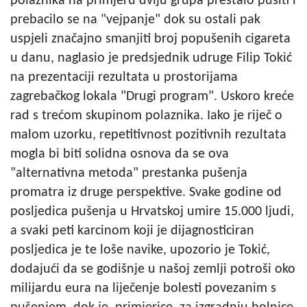
polaznika na primjeru dviju grupa prestalo pušiti i
prebacilo se na "vejpanje" dok su ostali pak
uspjeli značajno smanjiti broj popušenih cigareta
u danu, naglasio je predsjednik udruge Filip Tokić
na prezentaciji rezultata u prostorijama
zagrebačkog lokala "Drugi program". Uskoro kreće
rad s trećom skupinom polaznika. Iako je riječ o
malom uzorku, repetitivnost pozitivnih rezultata
mogla bi biti solidna osnova da se ova
"alternativna metoda" prestanka pušenja
promatra iz druge perspektive. Svake godine od
posljedica pušenja u Hrvatskoj umire 15.000 ljudi,
a svaki peti karcinom koji je dijagnosticiran
posljedica je te loše navike, upozorio je Tokić,
dodajući da se godišnje u našoj zemlji potroši oko
milijardu eura na liječenje bolesti povezanim s