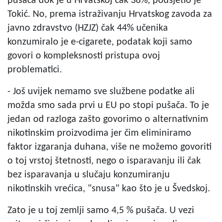
pušača dok je u Hrvatskoj čak 38%, podsjetio je
Tokić. No, prema istraživanju Hrvatskog zavoda za
javno zdravstvo (HZJZ) čak 44% učenika
konzumiralo je e-cigarete, podatak koji samo
govori o kompleksnosti pristupa ovoj
problematici.
- Još uvijek nemamo sve službene podatke ali
možda smo sada prvi u EU po stopi pušača. To je
jedan od razloga zašto govorimo o alternativnim
nikotinskim proizvodima jer čim eliminiramo
faktor izgaranja duhana, više ne možemo govoriti
o toj vrstoj štetnosti, nego o isparavanju ili čak
bez isparavanja u slučaju konzumiranju
nikotinskih vrećica, "snusa" kao što je u Švedskoj.
Zato je u toj zemlji samo 4,5 % pušača. U vezi