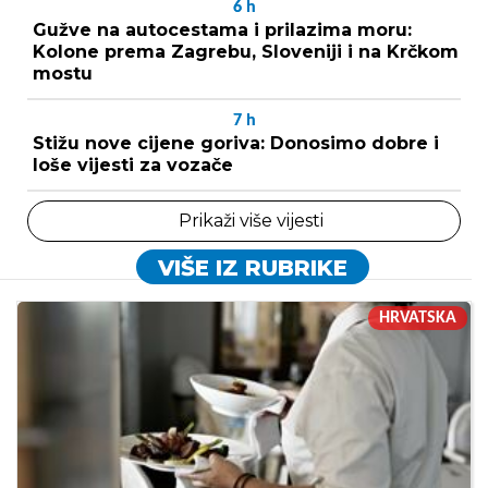
6
h
Gužve na autocestama i prilazima moru:
Kolone prema Zagrebu, Sloveniji i na Krčkom
mostu
7
h
Stižu nove cijene goriva: Donosimo dobre i
loše vijesti za vozače
Prikaži više vijesti
VIŠE IZ RUBRIKE
HRVATSKA