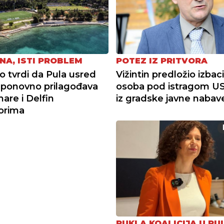
NA, ISTI PROBLEM
POTEZ IZ PRITVORA
tvrdi da Pula usred
Vižintin predložio izbac
ponovno prilagođava
osoba pod istragom U
re i Delfin
iz gradske javne nabav
torima
PUKLA KOALICIJA U PUL