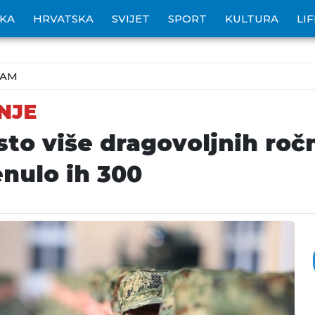
IKA
HRVATSKA
SVIJET
SPORT
KULTURA
LI
ZAM
NJE
sto više dragovoljnih ro
enulo ih 300