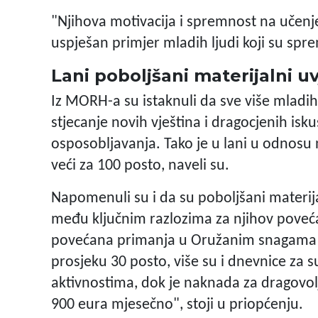
"Njihova motivacija i spremnost na učenje
uspješan primjer mladih ljudi koji su spre
Lani poboljšani materijalni u
Iz MORH-a su istaknuli da sve više mladih
stjecanje novih vještina i dragocjenih is
osposobljavanja. Tako je u lani u odnosu 
veći za 100 posto, naveli su.
Napomenuli su i da su poboljšani materijal
među ključnim razlozima za njihov poveća
povećana primanja u Oružanim snagama RH
prosjeku 30 posto, više su i dnevnice za
aktivnostima, dok je naknada za dragovo
900 eura mjesečno", stoji u priopćenju.