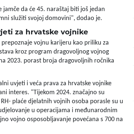
 jamče da će 45. naraštaj biti još jedan
mni služiti svojoj domovini", dodao je.
vjeti za hrvatske vojnike
 prepoznaje vojnu karijeru kao priliku za
kustava kroz program dragovoljnog vojnog
na 2023. porast broja dragovoljnih ročnika
ni uvjeti i veća prava za hrvatske vojnike
ni interes. "Tijekom 2024. značajno su
- plaće djelatnih vojnih osoba porasle su u
 sudjelovanje u operacijama i međunarodnim
ljno vojno osposobljavanje povećana s 700 na