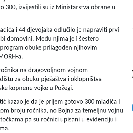
 300, izvijestili su iz Ministarstva obrane u
ća i 44 djevojaka odlučilo je napraviti prvi
žbi domovini. Među njima je i šestero
ni program obuke prilagođen njihovim
z MORH-a.
a ročnika na dragovoljnom vojnom
ištu za obuku pješaštva i oklopništva
ske kopnene vojke u Požegi.
tić kazao je da je prijem gotovo 300 mladića i
likom broju ročnika, no Bojna za temeljnu vojnu
očkama pa su ročnici upisani u evidenciju i
ama.