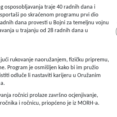
og osposobljavanja traje 40 radnih dana i
ki sportaši po skraćenom programu prvi dio
radnih dana provesti u Bojni za temeljnu vojnu
avanja u trajanju od 28 radnih dana u
ujući rukovanje naoružanjem, fizičku pripremu,
ne. Program je osmišljen kako bi im pružio
istiti odluče li nastaviti karijeru u Oružanim
ma.
nja ročnici prolaze završno ocjenjivanje,
 ročnika i ročnicu, priopćeno je iz MORH-a.