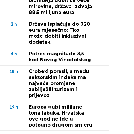
branitelja dobit će veće
mirovine, država izdvaja
88,5 milijuna eura
Država isplaćuje do 720
2
h
eura mjesečno: Tko
može dobiti inkluzivni
dodatak
Potres magnitude 3,5
4
h
kod Novog Vinodolskog
Crobexi porasli, a među
18
h
sektorskim indeksima
najveće promjene
zabilježili turizam i
prijevoz
Europa gubi milijune
19
h
tona jabuka, Hrvatska
ove godine ide u
potpuno drugom smjeru