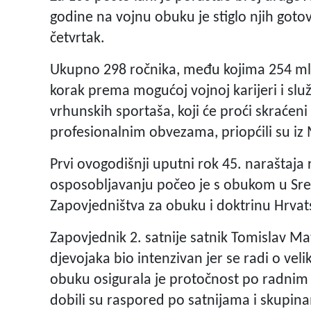
godine na vojnu obuku je stiglo njih gotovo
četvrtak.
Ukupno 298 ročnika, među kojima 254 mladi
korak prema mogućoj vojnoj karijeri i slu
vrhunskih sportaša, koji će proći skraće
profesionalnim obvezama, priopćili su i
Prvi ovogodišnji uputni rok 45. naraštaj
osposobljavanju počeo je s obukom u Sred
Zapovjedništva za obuku i doktrinu Hrvat
Zapovjednik 2. satnije satnik Tomislav Ma
djevojaka bio intenzivan jer se radi o ve
obuku osigurala je protočnost po radnim t
dobili su raspored po satnijama i skupin