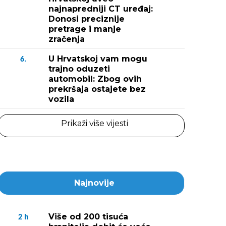
najnapredniji CT uređaj:
Donosi preciznije
pretrage i manje
zračenja
U Hrvatskoj vam mogu
6.
trajno oduzeti
automobil: Zbog ovih
prekršaja ostajete bez
vozila
Prikaži više vijesti
Najnovije
Više od 200 tisuća
2
h