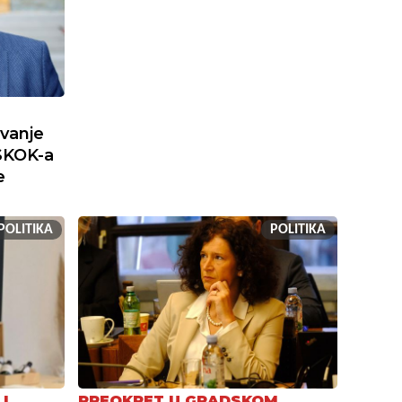
ivanje
SKOK-a
e
POLITIKA
POLITIKA
I
PREOKRET U GRADSKOM