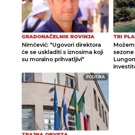
GRADONAČELNIK ROVINJA
TRI PLA
Nimčević: "Ugovori direktora
Možemo 
će se uskladiti s iznosima koji
sezone 
su moralno prihvatljivi"
Lungoma
investi
POLITIKA
TRAJNA OBVEZA