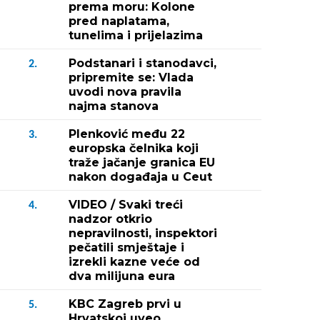
prema moru: Kolone
pred naplatama,
tunelima i prijelazima
Podstanari i stanodavci,
2.
pripremite se: Vlada
uvodi nova pravila
najma stanova
Plenković među 22
3.
europska čelnika koji
traže jačanje granica EU
nakon događaja u Ceut
VIDEO / Svaki treći
4.
nadzor otkrio
nepravilnosti, inspektori
pečatili smještaje i
izrekli kazne veće od
dva milijuna eura
KBC Zagreb prvi u
5.
Hrvatskoj uveo