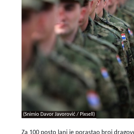
(Snimio Davor Javorović / Pixsell)
Za 100 posto lani je porastao broj dragov