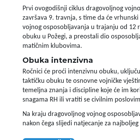
Prvi ovogodišnji ciklus dragovoljnog vojn
završava 9. travnja, s time da će vrhuns
vojnog osposobljavanja u trajanju od 12 
obuku u Požegi, a preostali dio osposoblj
matičnim klubovima.
Obuka intenzivna
Ročnici će proći intenzivnu obuku, uključ
taktičku obuku te osnovne vojničke vješti
temeljna znanja i discipline koje će im kor
snagama RH ili vratiti se civilnim poslovi
Na kraju dragovoljnog vojnog osposobljava
nakon čega slijedi natjecanje za najboljeg