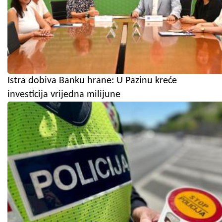
Istra dobiva Banku hrane: U Pazinu kreće
investicija vrijedna milijune