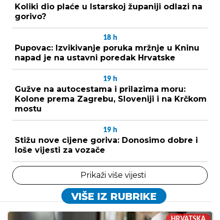
Koliki dio plaće u Istarskoj županiji odlazi na
gorivo?
18
h
Pupovac: Izvikivanje poruka mržnje u Kninu
napad je na ustavni poredak Hrvatske
19
h
Gužve na autocestama i prilazima moru:
Kolone prema Zagrebu, Sloveniji i na Krčkom
mostu
19
h
Stižu nove cijene goriva: Donosimo dobre i
loše vijesti za vozače
Prikaži više vijesti
VIŠE IZ RUBRIKE
HRVATSKA