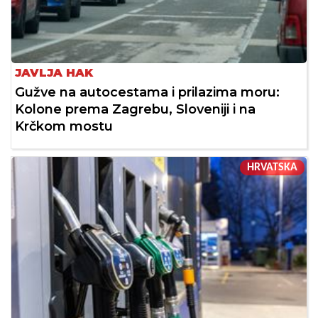
JAVLJA HAK
Gužve na autocestama i prilazima moru:
Kolone prema Zagrebu, Sloveniji i na
Krčkom mostu
HRVATSKA