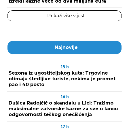
izrekli kazne veće od dva milijuna eura
Prikaži više vijesti
Najnovije
15
h
Sezona iz ugostiteljskog kuta: Trgovine
otimaju štedljive turiste, nekima je promet
pao i 40 posto
16
h
Dušica Radojčić o skandalu u Lici: Tražimo
maksimalne zatvorske kazne za sve u lancu
odgovornosti teškog onečišćenja
17
h