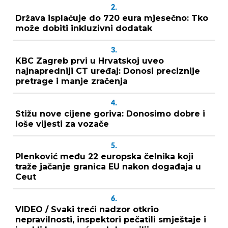
2.
Država isplaćuje do 720 eura mjesečno: Tko
može dobiti inkluzivni dodatak
3.
KBC Zagreb prvi u Hrvatskoj uveo
najnapredniji CT uređaj: Donosi preciznije
pretrage i manje zračenja
4.
Stižu nove cijene goriva: Donosimo dobre i
loše vijesti za vozače
5.
Plenković među 22 europska čelnika koji
traže jačanje granica EU nakon događaja u
Ceut
6.
VIDEO / Svaki treći nadzor otkrio
nepravilnosti, inspektori pečatili smještaje i