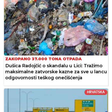
ZAKOPANO 37.000 TONA OTPADA
Dušica Radojčić o skandalu u Lici: Tražimo
maksimalne zatvorske kazne za sve u lancu
odgovornosti teškog onečišćenja
HRVATSKA