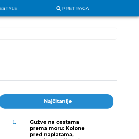
FESTYLE
PRETRAGA
Najčitanije
Gužve na cestama
1.
prema moru: Kolone
pred naplatama,