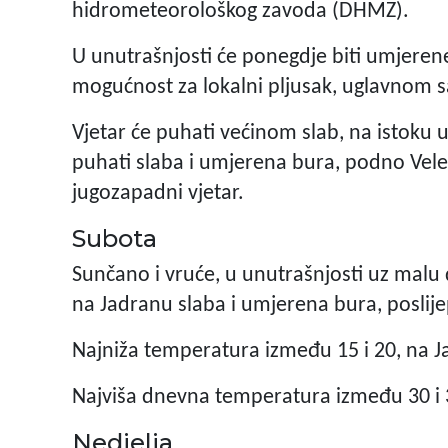
hidrometeorološkog zavoda (DHMZ).
U unutrašnjosti će ponegdje biti umjeren
mogućnost za lokalni pljusak, uglavnom 
Vjetar će puhati većinom slab, na istoku
puhati slaba i umjerena bura, podno Veleb
jugozapadni vjetar.
Subota
Sunčano i vruće, u unutrašnjosti uz malu
na Jadranu slaba i umjerena bura, poslij
Najniža temperatura između 15 i 20, na 
Najviša dnevna temperatura između 30 i 3
Nedjelja