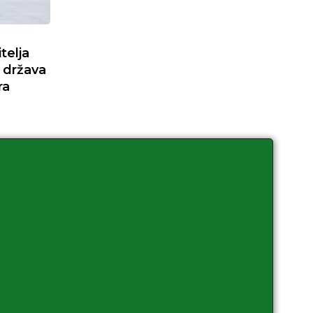
telja
 država
ra