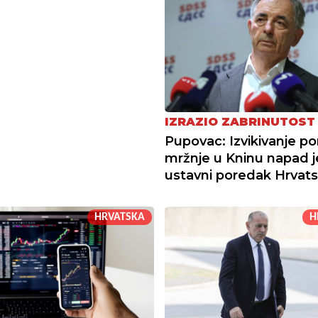
IZRAZIO ZABRINUTOST
Pupovac: Izvikivanje p
mržnje u Kninu napad j
ustavni poredak Hrvat
HRVATSKA
H