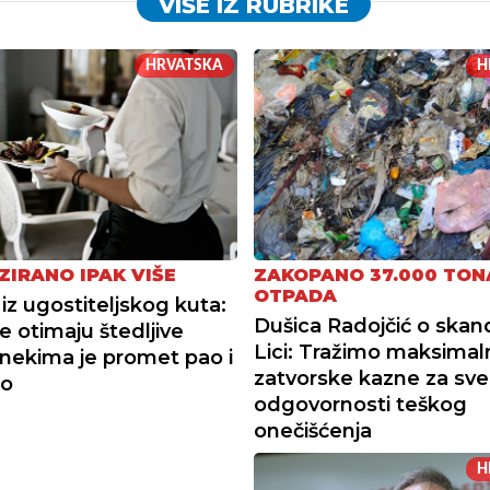
VIŠE IZ RUBRIKE
HRVATSKA
H
ZIRANO IPAK VIŠE
ZAKOPANO 37.000 TON
OTPADA
iz ugostiteljskog kuta:
Dušica Radojčić o skan
e otimaju štedljive
Lici: Tražimo maksimal
, nekima je promet pao i
zatvorske kazne za sve
to
odgovornosti teškog
onečišćenja
H