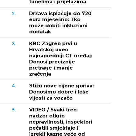
tunelima i prijelazima
Država isplaćuje do 720
2.
eura mjesečno: Tko
može dobiti inkluzivni
dodatak
KBC Zagreb prvi u
3.
Hrvatskoj uveo
najnapredniji CT uređaj:
Donosi preciznije
pretrage i manje
zračenja
Stižu nove cijene goriva:
4.
Donosimo dobre i loše
vijesti za vozače
VIDEO / Svaki treći
5.
nadzor otkrio
nepravilnosti, inspektori
pečatili smještaje i
izrekli kazne veće od