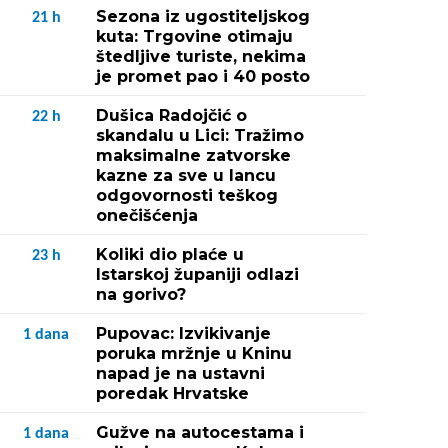
Sezona iz ugostiteljskog
21
h
kuta: Trgovine otimaju
štedljive turiste, nekima
je promet pao i 40 posto
Dušica Radojčić o
22
h
skandalu u Lici: Tražimo
maksimalne zatvorske
kazne za sve u lancu
odgovornosti teškog
onečišćenja
Koliki dio plaće u
23
h
Istarskoj županiji odlazi
na gorivo?
Pupovac: Izvikivanje
1
dana
poruka mržnje u Kninu
napad je na ustavni
poredak Hrvatske
Gužve na autocestama i
1
dana