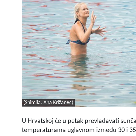
(Snimila: Ana Križanec)
U Hrvatskoj će u petak prevladavati sunč
temperaturama uglavnom između 30 i 35 C