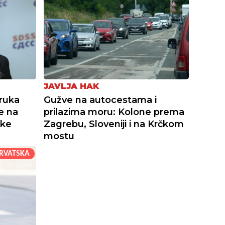
JAVLJA HAK
oruka
Gužve na autocestama i
e na
prilazima moru: Kolone prema
ske
Zagrebu, Sloveniji i na Krčkom
mostu
RVATSKA