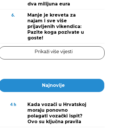
dva milijuna eura
Manje je kreveta za
6.
najam i sve više
prijavljenih vikendica:
Pazite koga pozivate u
goste!
Prikaži više vijesti
Najnovije
Kada vozači u Hrvatskoj
4
h
moraju ponovno
polagati vozački ispit?
Ovo su ključna pravila