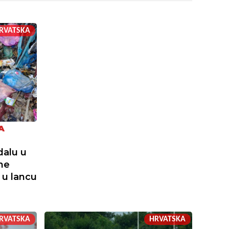
RVATSKA
A
dalu u
ne
 u lancu
RVATSKA
HRVATSKA