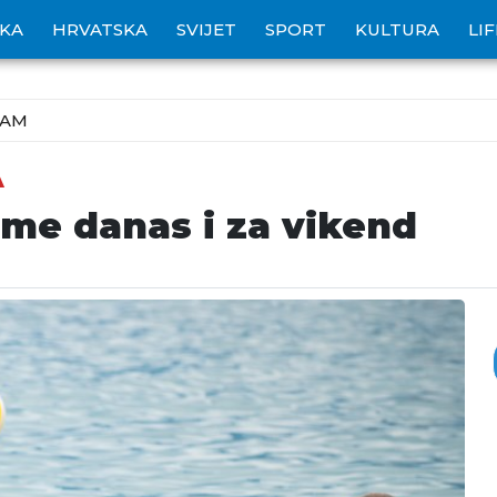
IKA
HRVATSKA
SVIJET
SPORT
KULTURA
LI
ZAM
A
eme danas i za vikend