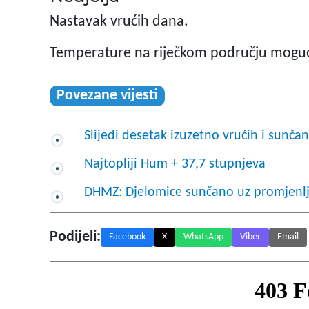
Nastavak vrućih dana.
Temperature na riječkom području moguće
Povezane vijesti
Slijedi desetak izuzetno vrućih i sunča
Najtopliji Hum + 37,7 stupnjeva
DHMZ: Djelomice sunčano uz promjenl
Podijeli:
Facebook
X
WhatsApp
Viber
Email