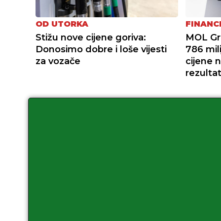
OD UTORKA
FINANC
Stižu nove cijene goriva:
MOL Gru
Donosimo dobre i loše vijesti
786 mil
za vozače
cijene 
rezulta