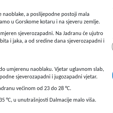
e naoblake, a poslijepodne postoji mala
samo u Gorskome kotaru i na sjeveru zemlje.
 umjeren sjeverozapadni. Na Jadranu će ujutro
ita i jaka, a od sredine dana sjeverozapadni i
 do umjerenu naoblaku. Vjetar uglavnom slab,
epodne sjeverozapadni i jugozapadni vjetar.
Jadranu većinom od 23 do 28 °C.
5 °C, u unutrašnjosti Dalmacije malo viša.