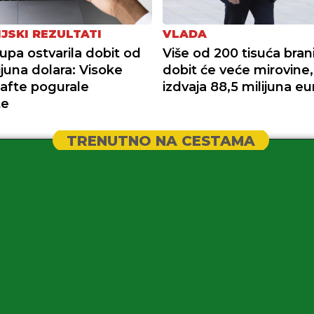
IJSKI REZULTATI
VLADA
pa ostvarila dobit od
Više od 200 tisuća brani
ijuna dolara: Visoke
dobit će veće mirovine,
nafte pogurale
izdvaja 88,5 milijuna eu
te
TRENUTNO NA CESTAMA