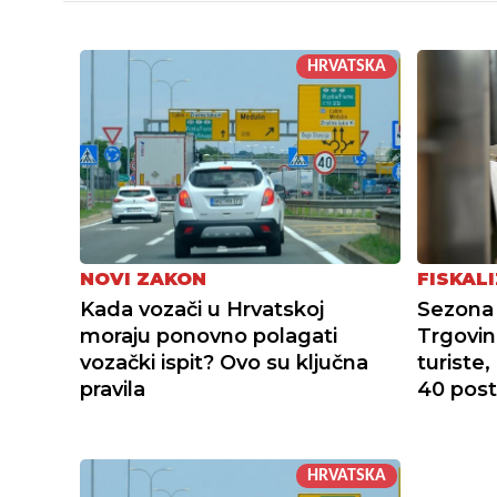
HRVATSKA
NOVI ZAKON
FISKALI
Kada vozači u Hrvatskoj
Sezona 
moraju ponovno polagati
Trgovin
vozački ispit? Ovo su ključna
turiste
pravila
40 pos
HRVATSKA