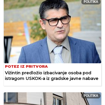
POLITIKA
POTEZ IZ PRITVORA
Vižintin predložio izbacivanje osoba pod
istragom USKOK-a iz gradske javne nabave
POLITIKA