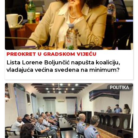
PREOKRET U GRADSKOM VIJEĆU
Lista Lorene Boljunčić napušta koaliciju,
vladajuća većina svedena na minimum?
POLITIKA