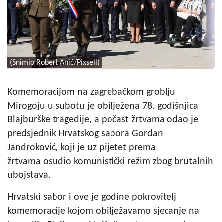
(Snimio Robert Anić/Pixsell)
Komemoracijom na zagrebačkom groblju
Mirogoju u subotu je obilježena 78. godišnjica
Blajburške tragedije, a počast žrtvama odao je
predsjednik Hrvatskog sabora Gordan
Jandroković, koji je uz pijetet prema
žrtvama osudio komunistički režim zbog brutalnih
ubojstava.
Hrvatski sabor i ove je godine pokrovitelj
komemoracije kojom obilježavamo sjećanje na