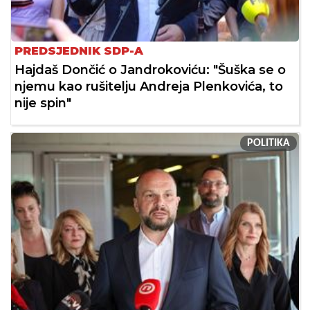
PREDSJEDNIK SDP-A
Hajdaš Dončić o Jandrokoviću: "Šuška se o
njemu kao rušitelju Andreja Plenkovića, to
nije spin"
POLITIKA