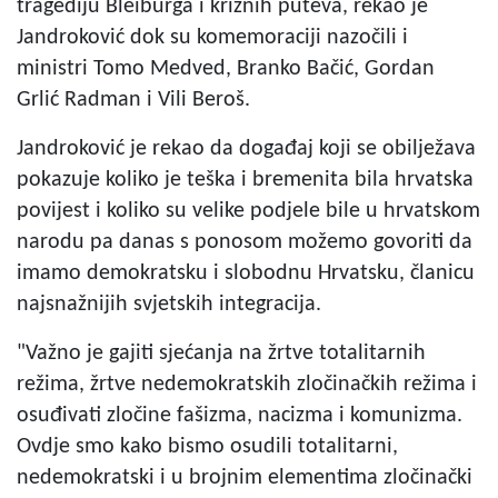
tragediju Bleiburga i križnih puteva, rekao je
Jandroković dok su komemoraciji nazočili i
ministri Tomo Medved, Branko Bačić, Gordan
Grlić Radman i Vili Beroš.
Jandroković je rekao da događaj koji se obilježava
pokazuje koliko je teška i bremenita bila hrvatska
povijest i koliko su velike podjele bile u hrvatskom
narodu pa danas s ponosom možemo govoriti da
imamo demokratsku i slobodnu Hrvatsku, članicu
najsnažnijih svjetskih integracija.
"Važno je gajiti sjećanja na žrtve totalitarnih
režima, žrtve nedemokratskih zločinačkih režima i
osuđivati zločine fašizma, nacizma i komunizma.
Ovdje smo kako bismo osudili totalitarni,
nedemokratski i u brojnim elementima zločinački