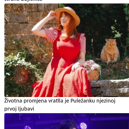
Životna promjena vratila je Puležanku njezinoj
prvoj ljubavi