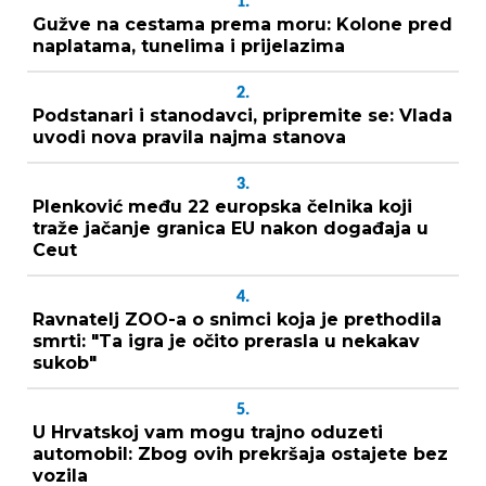
1.
Gužve na cestama prema moru: Kolone pred
naplatama, tunelima i prijelazima
2.
Podstanari i stanodavci, pripremite se: Vlada
uvodi nova pravila najma stanova
3.
Plenković među 22 europska čelnika koji
traže jačanje granica EU nakon događaja u
Ceut
4.
Ravnatelj ZOO-a o snimci koja je prethodila
smrti: "Ta igra je očito prerasla u nekakav
sukob"
5.
U Hrvatskoj vam mogu trajno oduzeti
automobil: Zbog ovih prekršaja ostajete bez
vozila