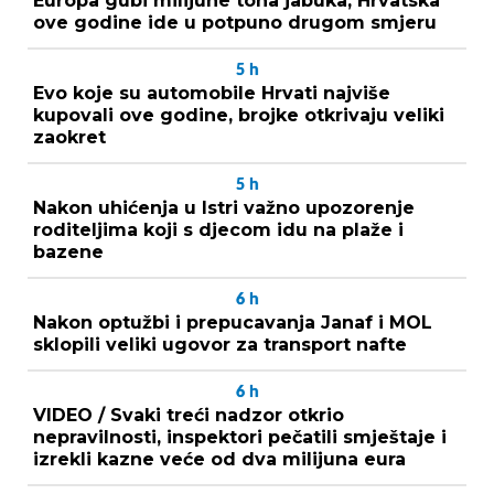
Europa gubi milijune tona jabuka, Hrvatska
ove godine ide u potpuno drugom smjeru
5
h
Evo koje su automobile Hrvati najviše
kupovali ove godine, brojke otkrivaju veliki
zaokret
5
h
Nakon uhićenja u Istri važno upozorenje
roditeljima koji s djecom idu na plaže i
bazene
6
h
Nakon optužbi i prepucavanja Janaf i MOL
sklopili veliki ugovor za transport nafte
6
h
VIDEO / Svaki treći nadzor otkrio
nepravilnosti, inspektori pečatili smještaje i
izrekli kazne veće od dva milijuna eura