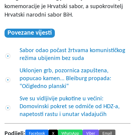
komemoracije je Hrvatski sabor, a supokrovitelj
Hrvatski narodni sabor BiH.
Povezane vijesti
Sabor odao počast žrtvama komunističkog
režima ubijenim bez suda
Uklonjen grb, pozornica zapuštena,
popucao kamen... Bleiburg propada:
"Očigledno planski"
Sve su vidljivije pukotine u većini:
Domovinski pokret se odmiče od HDZ-a,
napetosti rastu i unutar vladajućih
Podijeli:
Facebook
X
WhatsApp
Viber
Email