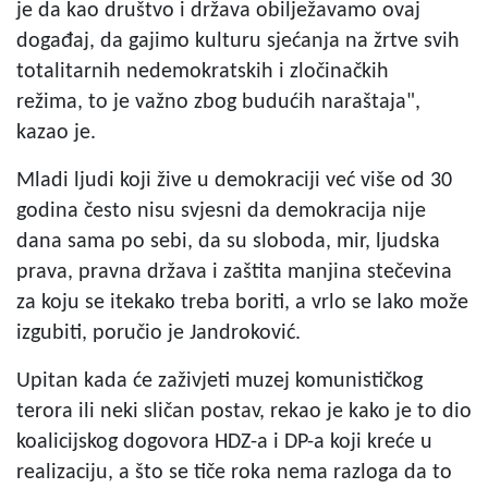
je da kao društvo i država obilježavamo ovaj
događaj, da gajimo kulturu sjećanja na žrtve svih
totalitarnih nedemokratskih i zločinačkih
režima, to je važno zbog budućih naraštaja",
kazao je.
Mladi ljudi koji žive u demokraciji već više od 30
godina često nisu svjesni da demokracija nije
dana sama po sebi, da su sloboda, mir, ljudska
prava, pravna država i zaštita manjina stečevina
za koju se itekako treba boriti, a vrlo se lako može
izgubiti, poručio je Jandroković.
Upitan kada će zaživjeti muzej komunističkog
terora ili neki sličan postav, rekao je kako je to dio
koalicijskog dogovora HDZ-a i DP-a koji kreće u
realizaciju, a što se tiče roka nema razloga da to