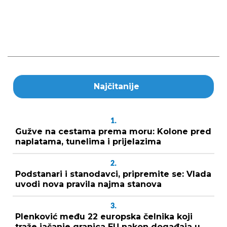
Najčitanije
1.
Gužve na cestama prema moru: Kolone pred
naplatama, tunelima i prijelazima
2.
Podstanari i stanodavci, pripremite se: Vlada
uvodi nova pravila najma stanova
3.
Plenković među 22 europska čelnika koji
traže jačanje granica EU nakon događaja u