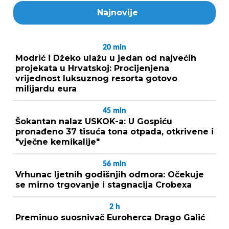
Najnovije
20
min
Modrić i Džeko ulažu u jedan od najvećih
projekata u Hrvatskoj: Procijenjena
vrijednost luksuznog resorta gotovo
milijardu eura
45
min
Šokantan nalaz USKOK-a: U Gospiću
pronađeno 37 tisuća tona otpada, otkrivene i
"vječne kemikalije"
56
min
Vrhunac ljetnih godišnjih odmora: Očekuje
se mirno trgovanje i stagnacija Crobexa
2
h
Preminuo suosnivač Euroherca Drago Galić