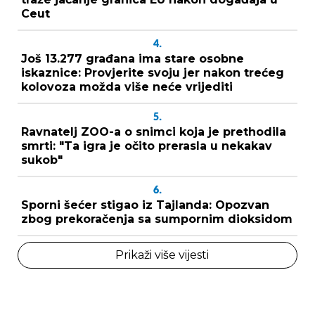
Ceut
4.
Još 13.277 građana ima stare osobne
iskaznice: Provjerite svoju jer nakon trećeg
kolovoza možda više neće vrijediti
5.
Ravnatelj ZOO-a o snimci koja je prethodila
smrti: "Ta igra je očito prerasla u nekakav
sukob"
6.
Sporni šećer stigao iz Tajlanda: Opozvan
zbog prekoračenja sa sumpornim dioksidom
Prikaži više vijesti