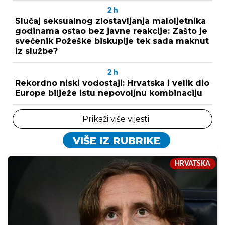
2
h
Slučaj seksualnog zlostavljanja maloljetnika
godinama ostao bez javne reakcije: Zašto je
svećenik Požeške biskupije tek sada maknut
iz službe?
2
h
Rekordno niski vodostaji: Hrvatska i velik dio
Europe bilježe istu nepovoljnu kombinaciju
Prikaži više vijesti
VIŠE IZ RUBRIKE
HRVATSKA