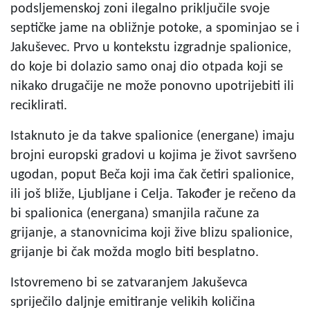
podsljemenskoj zoni ilegalno priključile svoje
septičke jame na obližnje potoke, a spominjao se i
Jakuševec. Prvo u kontekstu izgradnje spalionice,
do koje bi dolazio samo onaj dio otpada koji se
nikako drugačije ne može ponovno upotrijebiti ili
reciklirati.
Istaknuto je da takve spalionice (energane) imaju
brojni europski gradovi u kojima je život savršeno
ugodan, poput Beča koji ima čak četiri spalionice,
ili još bliže, Ljubljane i Celja. Također je rečeno da
bi spalionica (energana) smanjila račune za
grijanje, a stanovnicima koji žive blizu spalionice,
grijanje bi čak možda moglo biti besplatno.
Istovremeno bi se zatvaranjem Jakuševca
spriječilo daljnje emitiranje velikih količina