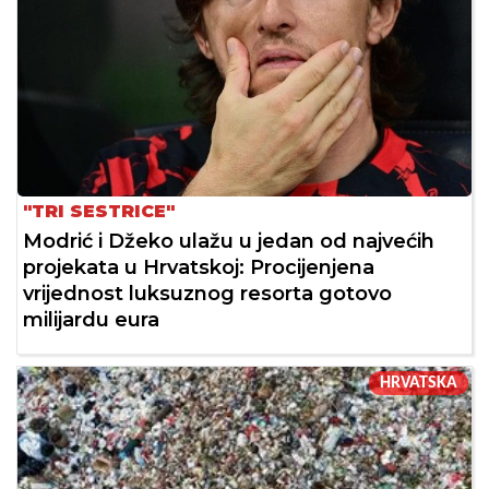
"TRI SESTRICE"
Modrić i Džeko ulažu u jedan od najvećih
projekata u Hrvatskoj: Procijenjena
vrijednost luksuznog resorta gotovo
milijardu eura
HRVATSKA