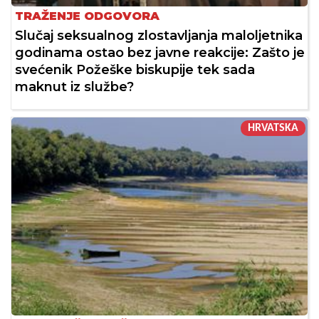
TRAŽENJE ODGOVORA
Slučaj seksualnog zlostavljanja maloljetnika
godinama ostao bez javne reakcije: Zašto je
svećenik Požeške biskupije tek sada
maknut iz službe?
HRVATSKA