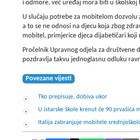
i odmore, već uređaj mora biti u školskoj 
U slučaju potrebe za mobitelom dozvolu za
a to se ne odnosi na djecu koja zbog zdr
mobitel, primjerice djeca dijabetičari koji
Pročelnik Upravnog odjela za društvene d
pozdravlja takvu jednoglasnu odluku rav
Povezane vijesti
Tko prepisuje, dobiva ukor
U istarske škole krenut će 90 prvašića 
Italija zabranjuje mobitele srednjoškol