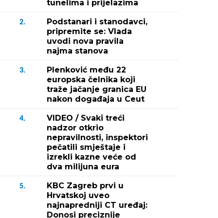
tunelima i prijelazima
Podstanari i stanodavci,
2.
pripremite se: Vlada
uvodi nova pravila
najma stanova
Plenković među 22
3.
europska čelnika koji
traže jačanje granica EU
nakon događaja u Ceut
VIDEO / Svaki treći
4.
nadzor otkrio
nepravilnosti, inspektori
pečatili smještaje i
izrekli kazne veće od
dva milijuna eura
KBC Zagreb prvi u
5.
Hrvatskoj uveo
najnapredniji CT uređaj:
Donosi preciznije