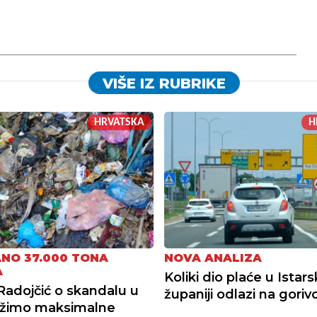
VIŠE IZ RUBRIKE
HRVATSKA
H
NO 37.000 TONA
NOVA ANALIZA
A
Koliki dio plaće u Istars
Radojčić o skandalu u
županiji odlazi na goriv
ražimo maksimalne