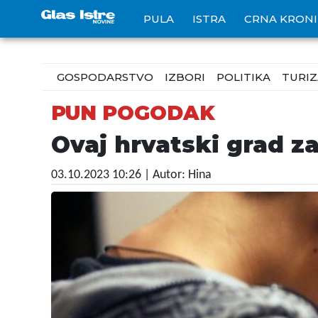
PULA
ISTRA
CRNA KRON
GOSPODARSTVO
IZBORI
POLITIKA
TURI
PUN POGODAK
Ovaj hrvatski grad z
03.10.2023 10:26
| Autor: Hina