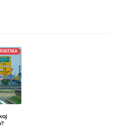
RVATSKA
koj
o?