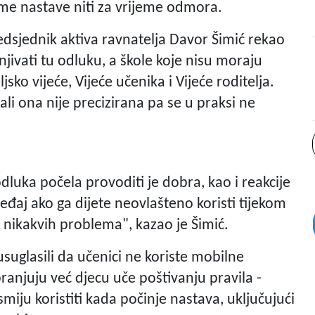
ijeme nastave niti za vrijeme odmora.
edsjednik aktiva ravnatelja Davor Šimić rekao
njivati tu odluku, a škole koje nisu moraju
jsko vijeće, Vijeće učenika i Vijeće roditelja.
li ona nije precizirana pa se u praksi ne
dluka počela provoditi je dobra, kao i reakcije
ređaj ako ga dijete neovlašteno koristi tijekom
nikakvih problema", kazao je Šimić.
usuglasili da učenici ne koriste mobilne
branjuju već djecu uče poštivanju pravila -
miju koristiti kada počinje nastava, uključujući