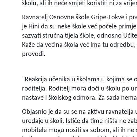
školu, ali ih neće smjeti koristiti ni za vr
Ravnatelj Osnovne škole Gripe-Lokve i pr
je Hini da su neke škole već počele primje
sazvati stručna tijela škole, odnosno Učitel
Kaže da većina škola već ima tu odredbu, a
provodi.
"Reakcija učenika u školama u kojima se o
roditelja. Roditelj mora doći u školu po u
nastave i školskog odmora. Za sada nema 
Objasnio je da su se na aktivu ravnatelja 
uređaje u školi. Ističe da time ništa ne za
mobitele mogu nositi sa sobom, ali ih ne s