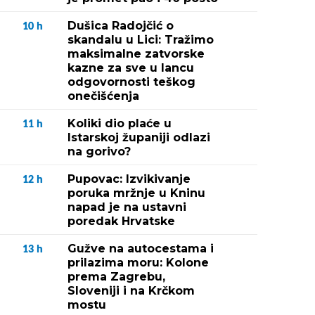
Dušica Radojčić o
10
h
skandalu u Lici: Tražimo
maksimalne zatvorske
kazne za sve u lancu
odgovornosti teškog
onečišćenja
Koliki dio plaće u
11
h
Istarskoj županiji odlazi
na gorivo?
Pupovac: Izvikivanje
12
h
poruka mržnje u Kninu
napad je na ustavni
poredak Hrvatske
Gužve na autocestama i
13
h
prilazima moru: Kolone
prema Zagrebu,
Sloveniji i na Krčkom
mostu