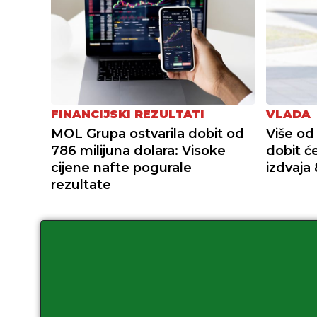
FINANCIJSKI REZULTATI
VLADA
MOL Grupa ostvarila dobit od
Više od 
786 milijuna dolara: Visoke
dobit ć
cijene nafte pogurale
izdvaja 
rezultate