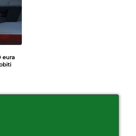
0 eura
biti