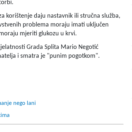
torbi.
 korištenje daju nastavnik ili stručna služba,
avstvenih problema moraju imati uključen
 moraju mjeriti glukozu u krvi.
jelatnosti Grada Splita Mario Negotić
natelja i smatra je "punim pogotkom".
manje nego lani
cima