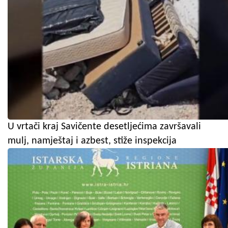
U vrtači kraj Savičente desetljećima završavali
mulj, namještaj i azbest, stiže inspekcija