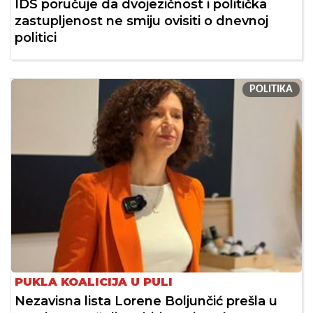
IDS poručuje da dvojezičnost i politička
zastupljenost ne smiju ovisiti o dnevnoj
politici
POLITIKA
PUKLA KOALICIJA U PULI
Nezavisna lista Lorene Boljunčić prešla u