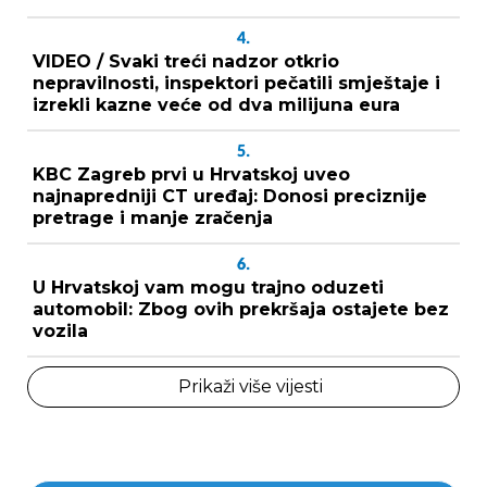
4.
VIDEO / Svaki treći nadzor otkrio
nepravilnosti, inspektori pečatili smještaje i
izrekli kazne veće od dva milijuna eura
5.
KBC Zagreb prvi u Hrvatskoj uveo
najnapredniji CT uređaj: Donosi preciznije
pretrage i manje zračenja
6.
U Hrvatskoj vam mogu trajno oduzeti
automobil: Zbog ovih prekršaja ostajete bez
vozila
Prikaži više vijesti