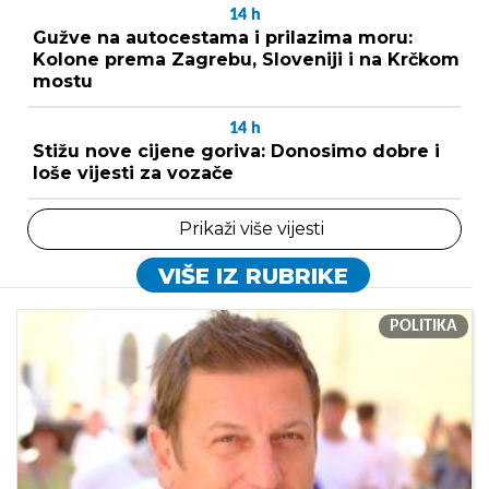
14
h
Gužve na autocestama i prilazima moru:
Kolone prema Zagrebu, Sloveniji i na Krčkom
mostu
14
h
Stižu nove cijene goriva: Donosimo dobre i
loše vijesti za vozače
Prikaži više vijesti
VIŠE IZ RUBRIKE
POLITIKA