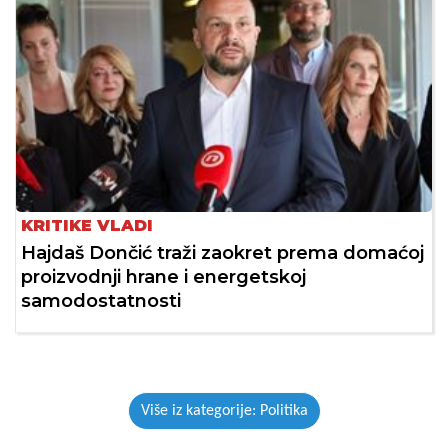
KRITIKE VLADI
Hajdaš Dončić traži zaokret prema domaćoj
proizvodnji hrane i energetskoj
samodostatnosti
Više iz kategorije: Politika