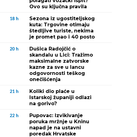
polagati vozački ispit?
Ovo su ključna pravila
Sezona iz ugostiteljskog
18
h
kuta: Trgovine otimaju
štedljive turiste, nekima
je promet pao i 40 posto
Dušica Radojčić o
20
h
skandalu u Lici: Tražimo
maksimalne zatvorske
kazne za sve u lancu
odgovornosti teškog
onečišćenja
Koliki dio plaće u
21
h
Istarskoj županiji odlazi
na gorivo?
Pupovac: Izvikivanje
22
h
poruka mržnje u Kninu
napad je na ustavni
poredak Hrvatske