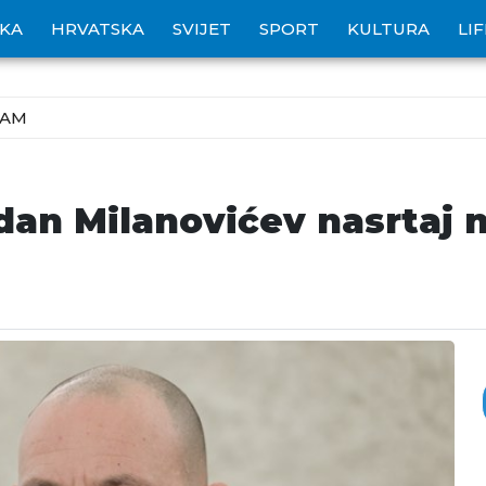
IKA
HRVATSKA
SVIJET
SPORT
KULTURA
LI
ZAM
edan Milanovićev nasrtaj 