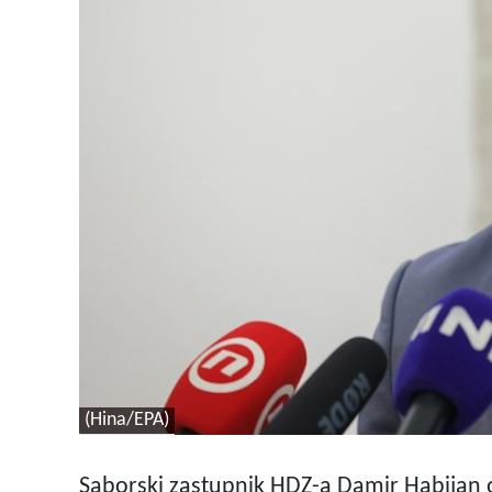
(Hina/EPA)
Saborski zastupnik HDZ-a Damir Habijan o