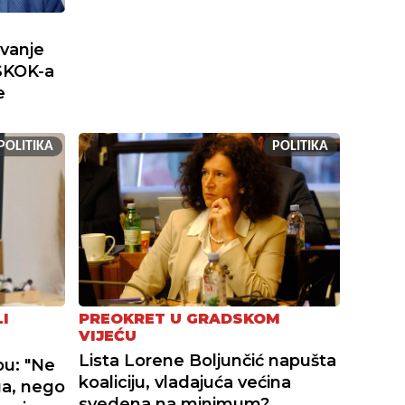
ivanje
SKOK-a
e
POLITIKA
POLITIKA
I
PREOKRET U GRADSKOM
VIJEĆU
Lista Lorene Boljunčić napušta
bu: "Ne
koaliciju, vladajuća većina
ga, nego
svedena na minimum?