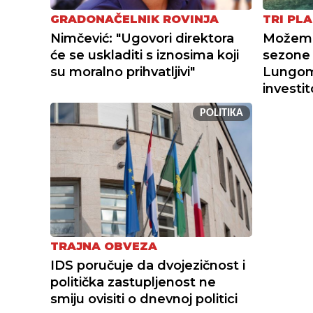
GRADONAČELNIK ROVINJA
TRI PLA
Nimčević: "Ugovori direktora
Možemo 
će se uskladiti s iznosima koji
sezone 
su moralno prihvatljivi"
Lungoma
investi
POLITIKA
TRAJNA OBVEZA
IDS poručuje da dvojezičnost i
politička zastupljenost ne
smiju ovisiti o dnevnoj politici