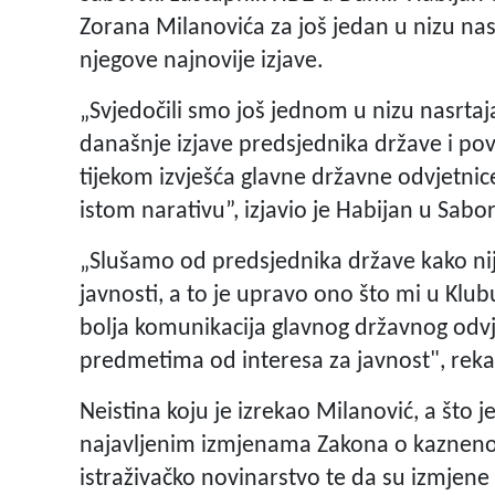
Zorana Milanovića za još jedan u nizu na
njegove najnovije izjave.
„Svjedočili smo još jednom u nizu nasrt
današnje izjave predsjednika države i po
tijekom izvješća glavne državne odvjetni
istom narativu”, izjavio je Habijan u Sabo
„Slušamo od predsjednika države kako ni
javnosti, a to je upravo ono što mi u Klu
bolja komunikacija glavnog državnog odvj
predmetima od interesa za javnost", reka
Neistina koju je izrekao Milanović, a što j
najavljenim izmjenama Zakona o kaznenom
istraživačko novinarstvo te da su izmjen