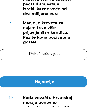
pečatili smještaje i
izrekli kazne veće od
dva milijuna eura
Manje je kreveta za
6.
najam i sve više
prijavljenih vikendica:
Pazite koga pozivate u
goste!
Prikaži više vijesti
Najnovije
Kada vozači u Hrvatskoj
1
h
moraju ponovno