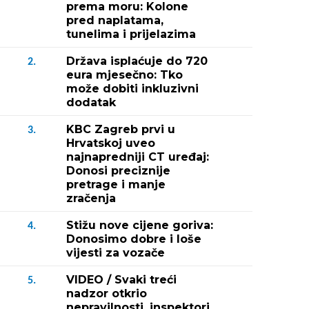
prema moru: Kolone
pred naplatama,
tunelima i prijelazima
Država isplaćuje do 720
2.
eura mjesečno: Tko
može dobiti inkluzivni
dodatak
KBC Zagreb prvi u
3.
Hrvatskoj uveo
najnapredniji CT uređaj:
Donosi preciznije
pretrage i manje
zračenja
Stižu nove cijene goriva:
4.
Donosimo dobre i loše
vijesti za vozače
VIDEO / Svaki treći
5.
nadzor otkrio
nepravilnosti, inspektori