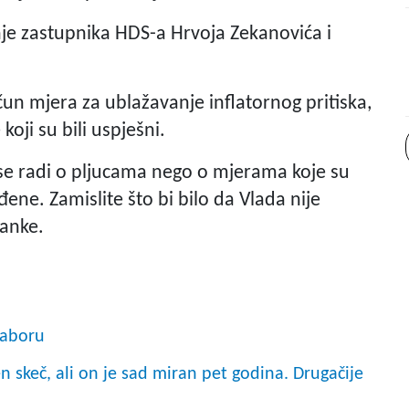
nje zastupnika HDS-a Hrvoja Zekanovića i
čun mjera za ublažavanje inflatornog pritiska,
oji su bili uspješni.
e radi o pljucama nego o mjerama koje su
đene. Zamislite što bi bilo da Vlada nije
tanke.
Saboru
 skeč, ali on je sad miran pet godina. Drugačije