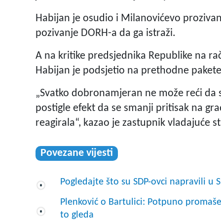
Habijan je osudio i Milanovićevo proziva
pozivanje DORH-a da ga istraži.
A na kritike predsjednika Republike na ra
Habijan je podsjetio na prethodne pakete k
„Svatko dobronamjeran ne može reći da s
postigle efekt da se smanji pritisak na gra
reagirala“, kazao je zastupnik vladajuće s
Povezane vijesti
Pogledajte što su SDP-ovci napravili u 
Plenković o Bartulici: Potpuno promašen
to gleda