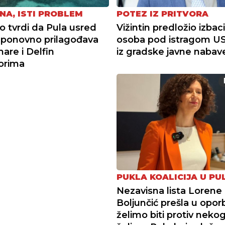
NA, ISTI PROBLEM
POTEZ IZ PRITVORA
tvrdi da Pula usred
Vižintin predložio izbac
ponovno prilagođava
osoba pod istragom U
re i Delfin
iz gradske javne nabav
torima
PUKLA KOALICIJA U PUL
Nezavisna lista Lorene
Boljunčić prešla u opor
želimo biti protiv neko