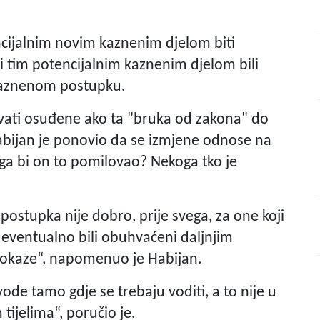
ncijalnim novim kaznenim djelom biti
i tim potencijalnim kaznenim djelom bili
kaznenom postupku.
vati osuđene ako ta "bruka od zakona" do
abijan je ponovio da se izmjene odnose na
ga bi on to pomilovao? Nekoga tko je
postupka nije dobro, prije svega, za one koji
bi eventualno bili obuhvaćeni daljnjim
dokaze“, napomenuo je Habijan.
ode tamo gdje se trebaju voditi, a to nije u
tijelima“, poručio je.