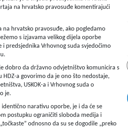
srtaja na hrvatsko pravosuđe komentirajući
aja na hrvatsko pravosuđe, ako pogledamo
vežemo s izjavama velikog dijela oporbe
ce i predsjednika Vrhovnog suda svjedočimo
ru.
je dobro da državno odvjetništvo komunicira s
bu HDZ-a govorimo da je ono što nedostaje,
etništva, USKOK-a i Vrhovnog suda o
o je.
e identično narativu oporbe, je i da će se
 postupku ograničiti sloboda medija i
e „točkaste” odnosno da su se dogodile „preko