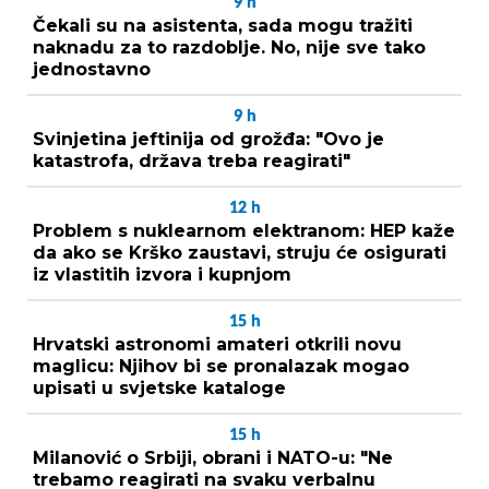
9
h
Čekali su na asistenta, sada mogu tražiti
naknadu za to razdoblje. No, nije sve tako
jednostavno
9
h
Svinjetina jeftinija od grožđa: "Ovo je
katastrofa, država treba reagirati"
12
h
Problem s nuklearnom elektranom: HEP kaže
da ako se Krško zaustavi, struju će osigurati
iz vlastitih izvora i kupnjom
15
h
Hrvatski astronomi amateri otkrili novu
maglicu: Njihov bi se pronalazak mogao
upisati u svjetske kataloge
15
h
Milanović o Srbiji, obrani i NATO-u: "Ne
trebamo reagirati na svaku verbalnu