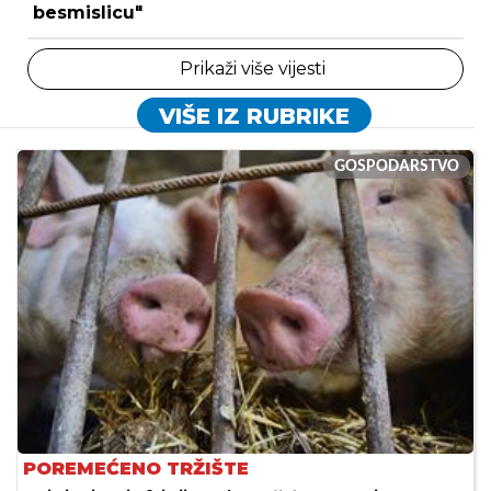
besmislicu"
Prikaži više vijesti
VIŠE IZ RUBRIKE
GOSPODARSTVO
POREMEĆENO TRŽIŠTE