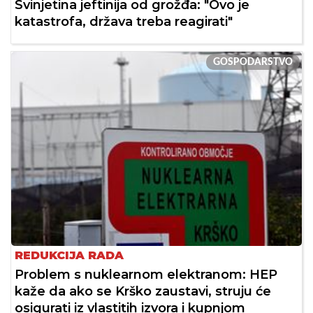
Svinjetina jeftinija od grožđa: "Ovo je
katastrofa, država treba reagirati"
GOSPODARSTVO
REDUKCIJA RADA
Problem s nuklearnom elektranom: HEP
kaže da ako se Krško zaustavi, struju će
osigurati iz vlastitih izvora i kupnjom