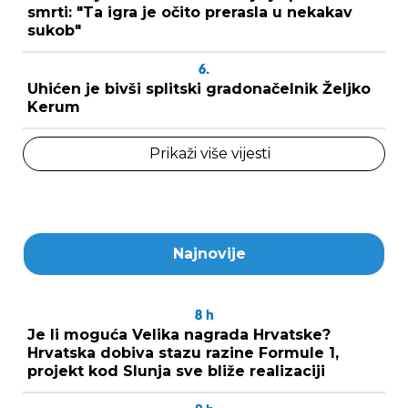
smrti: "Ta igra je očito prerasla u nekakav
sukob"
6.
Uhićen je bivši splitski gradonačelnik Željko
Kerum
Prikaži više vijesti
Najnovije
8
h
Je li moguća Velika nagrada Hrvatske?
Hrvatska dobiva stazu razine Formule 1,
projekt kod Slunja sve bliže realizaciji