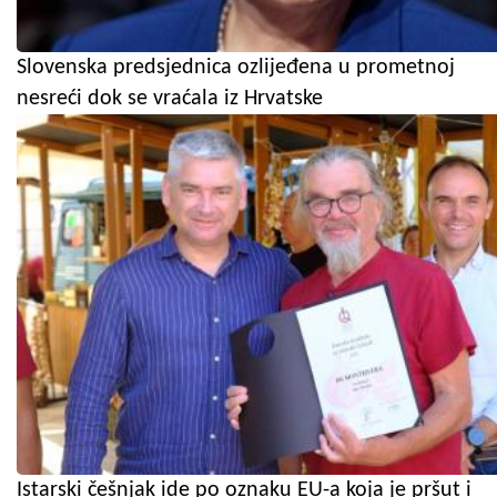
Slovenska predsjednica ozlijeđena u prometnoj
nesreći dok se vraćala iz Hrvatske
Istarski češnjak ide po oznaku EU-a koja je pršut i