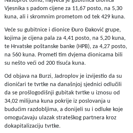
Nasuprot tomu, najveća je gubitnica dionica
Vjesnika s padom cijene za 11,67 posto, na 5,30
kuna, ali i skromnim prometom od tek 429 kuna.
Veće su gubitnice i dionice Đuro Đaković grupe,
kojima je cijena pala za 4,41 posto, na 5,20 kuna,
te Hrvatske poštanske banke (HPB), za 4,27 posto,
na 560 kuna. Prometi tim dvjema dionicama bili
su nešto veći od 200 tisuća kuna.
Od objava na Burzi, Jadroplov je izvijestio da su
dioničari te tvrtke na današnjoj sjednici odlučili
da se prošlogodišnji gubitak tvrtke u iznosu od
34,02 milijuna kuna pokrije iz poslovanja u
budućim razdobljima, a donijeli su i odluke koje
omogućavaju ulazak strateškog partnera kroz
dokapitalizaciju tvrtke.