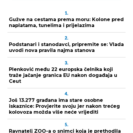
1.
Gužve na cestama prema moru: Kolone pred
naplatama, tunelima i prijelazima
2.
Podstanari i stanodavci, pripremite se: Vlada
uvodi nova pravila najma stanova
3.
Plenković među 22 europska čelnika koji
traže jačanje granica EU nakon događaja u
Ceut
4.
Još 13.277 građana ima stare osobne
iskaznice: Provjerite svoju jer nakon trećeg
kolovoza možda više neće vrijediti
5.
Ravnatelj ZOO-a o snimci koja je prethodila