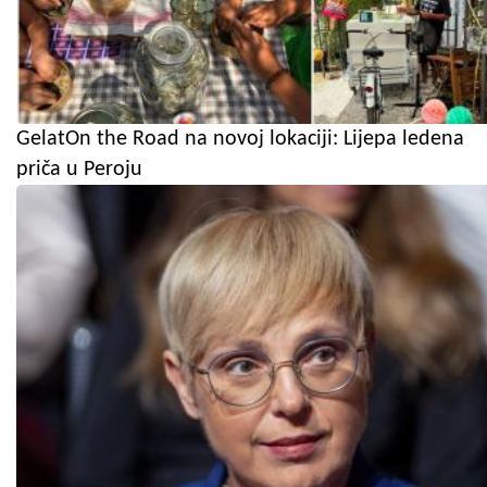
GelatOn the Road na novoj lokaciji: Lijepa ledena
priča u Peroju