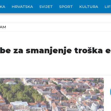
IKA
HRVATSKA
SVIJET
SPORT
KULTURA
LI
ZAM
be za smanjenje troška e