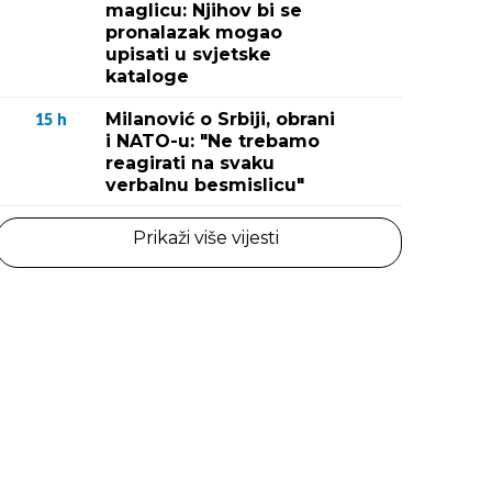
maglicu: Njihov bi se
pronalazak mogao
upisati u svjetske
kataloge
Milanović o Srbiji, obrani
15
h
i NATO-u: "Ne trebamo
reagirati na svaku
verbalnu besmislicu"
Prikaži više vijesti