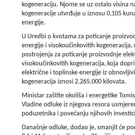
kogeneraciju. Njome se uz ostalo visina n
kogeneracije utvrđuje u iznosu 0,105 kuna
energije.
U Uredbi o kvotama za poticanje proizvodn
energije i visokoučinkovitih kogeneracija
postrojenja za poticanje proizvodnje elektr
visokoučinkovitih kogeneracija, koja dopri
električne i toplinske energije iz obnovljiv
kogeneracija iznosi 2.265.000 kilovata.
Ministar zaštite okoliša i energetike Tomi
Vladine odluke iz njegova resora usmjere
poduzetnika i povećanju njihovih investici
Današnje odluke, dodao je, smanjit će po