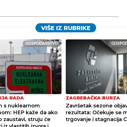
VIŠE IZ RUBRIKE
GOSPODARSTVO
GOSPO
IJA RADA
ZAGREBAČKA BURZA
m s nuklearnom
Završetak sezone obja
nom: HEP kaže da ako
rezultata: Očekuje se 
 zaustavi, struju će
trgovanje i stagnacija 
 iz vlastitih izvora i