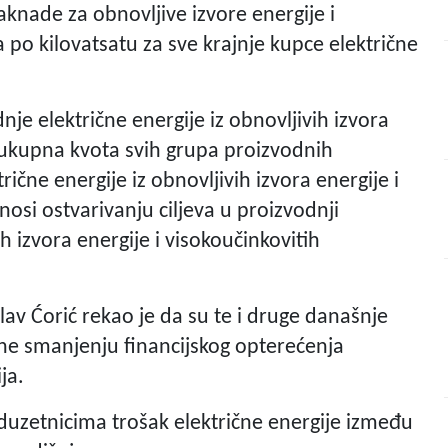
aknade za obnovljive izvore energije i
 po kilovatsatu za sve krajnje kupce električne
je električne energije iz obnovljivih izvora
, ukupna kvota svih grupa proizvodnih
ične energije iz obnovljivih izvora energije i
nosi ostvarivanju ciljeva u proizvodnji
ih izvora energije i visokoučinkovitih
slav Ćorić rekao je da su te i druge današnje
ne smanjenju financijskog opterećenja
ja.
duzetnicima trošak električne energije između