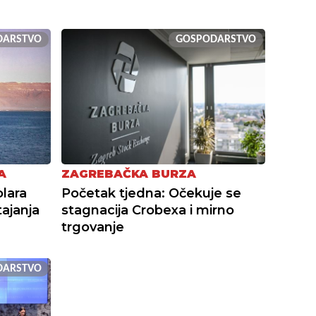
DARSTVO
GOSPODARSTVO
A
ZAGREBAČKA BURZA
lara
Početak tjedna: Očekuje se
ajanja
stagnacija Crobexa i mirno
trgovanje
DARSTVO