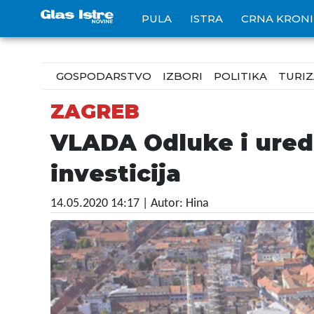
PULA
ISTRA
CRNA KRON
GOSPODARSTVO
IZBORI
POLITIKA
TURI
ZAGREB
VLADA Odluke i ured
investicija
14.05.2020 14:17
| Autor: Hina