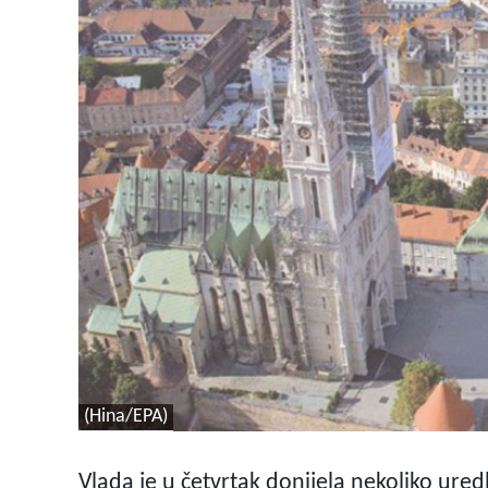
(Hina/EPA)
Vlada je u četvrtak donijela nekoliko ure