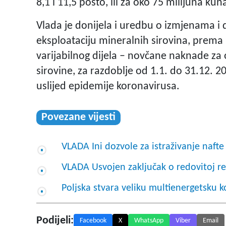
8,1 i 11,5 posto, ili za oko 75 milijuna kun
Vlada je donijela i uredbu o izmjenama i
eksploataciju mineralnih sirovina, prema
varijabilnog dijela – novčane naknade za
sirovine, za razdoblje od 1.1. do 31.12. 
uslijed epidemi
Povezane vijesti
VLADA Ini dozvole za istraživanje nafte 
VLADA Usvojen zaključak o redovitoj re
Poljska stvara veliku multienergetsku 
Podijeli:
Facebook
X
WhatsApp
Viber
Email