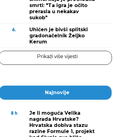
smrti: "Ta igra je očito
prerasla u nekakav
sukob"
Uhićen je bivši splitski
6.
gradonačelnik Željko
Kerum
Prikaži više vijesti
Najnovije
Je li moguća Velika
8
h
nagrada Hrvatske?
Hrvatska dobiva stazu
razine Formule 1, projekt