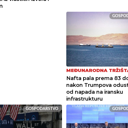
m
GOSPO
MEĐUNARODNA TRŽIŠT
Nafta pala prema 83 do
nakon Trumpova odust
od napada na iransku
infrastrukturu
GOSPODARSTVO
GOSPO