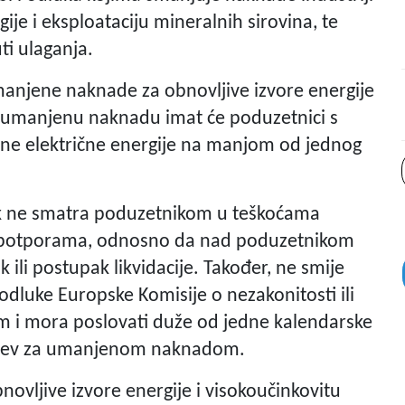
ije i eksploataciju mineralnih sirovina, te
ti ulaganja.
manjene naknade za obnovljive izvore energije
a umanjenu naknadu imat će poduzetnici s
ne električne energije na manjom od jednog
nik ne smatra poduzetnikom u teškoćama
 potporama, odnosno da nad poduzetnikom
 ili postupak likvidacije. Također, ne smije
dluke Europske Komisije o nezakonitosti ili
em i mora poslovati duže od jedne kalendarske
htjev za umanjenom naknadom.
novljive izvore energije i visokoučinkovitu