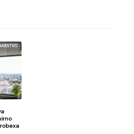
DARSTVO
va
mirno
Crobexa