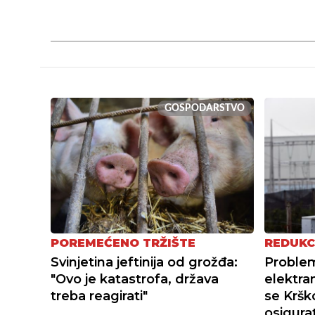
GOSPODARSTVO
POREMEĆENO TRŽIŠTE
REDUKC
Svinjetina jeftinija od grožđa:
Proble
"Ovo je katastrofa, država
elektra
treba reagirati"
se Krško
osigurati