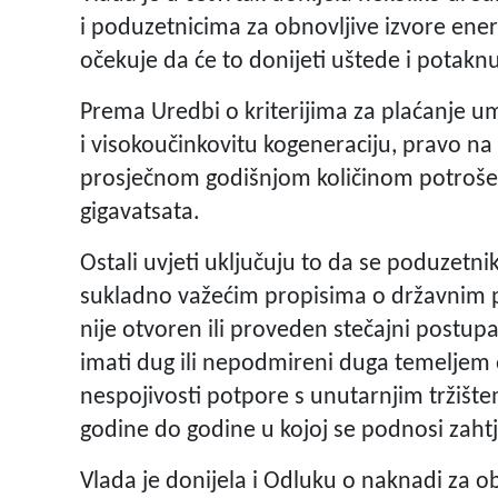
i poduzetnicima za obnovljive izvore energ
očekuje da će to donijeti uštede i potaknu
Prema Uredbi o kriterijima za plaćanje u
i visokoučinkovitu kogeneraciju, pravo n
prosječnom godišnjom količinom potroše
gigavatsata.
Ostali uvjeti uključuju to da se poduzet
sukladno važećim propisima o državnim
nije otvoren ili proveden stečajni postupak
imati dug ili nepodmireni duga temeljem o
nespojivosti potpore s unutarnjim tržišt
godine do godine u kojoj se podnosi za
Vlada je donijela i Odluku o naknadi za ob