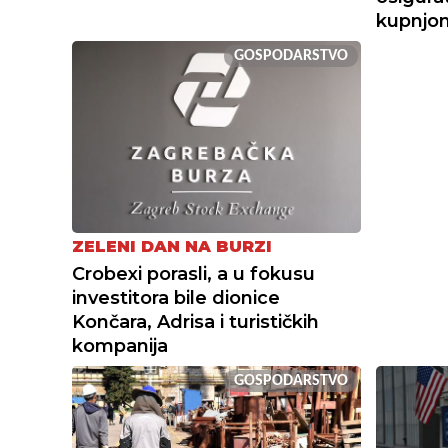
kupnjo
GOSPODARSTVO
ZELENI DAN NA BURZI
Crobexi porasli, a u fokusu
investitora bile dionice
Končara, Adrisa i turističkih
kompanija
GOSPODARSTVO