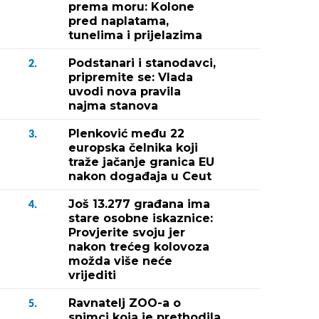
prema moru: Kolone
pred naplatama,
tunelima i prijelazima
Podstanari i stanodavci,
2.
pripremite se: Vlada
uvodi nova pravila
najma stanova
Plenković među 22
3.
europska čelnika koji
traže jačanje granica EU
nakon događaja u Ceut
Još 13.277 građana ima
4.
stare osobne iskaznice:
Provjerite svoju jer
nakon trećeg kolovoza
možda više neće
vrijediti
Ravnatelj ZOO-a o
5.
snimci koja je prethodila