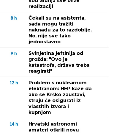
kod Slunja sve bliže
realizaciji
Čekali su na asistenta,
8
h
sada mogu tražiti
naknadu za to razdoblje.
No, nije sve tako
jednostavno
Svinjetina jeftinija od
9
h
grožđa: "Ovo je
katastrofa, država treba
reagirati"
Problem s nuklearnom
12
h
elektranom: HEP kaže da
ako se Krško zaustavi,
struju će osigurati iz
vlastitih izvora i
kupnjom
Hrvatski astronomi
14
h
amateri otkrili novu