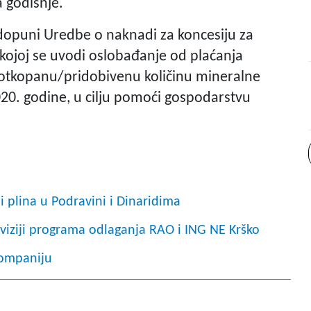
a godišnje.
 dopuni Uredbe o naknadi za koncesiju za
 kojoj se uvodi oslobađanje od plaćanja
 otkopanu/pridobivenu količinu mineralne
2020. godine, u cilju pomoći gospodarstvu
je koronavirusa.
i plina u Podravini i Dinaridima
viziji programa odlaganja RAO i ING NE Krško
kompaniju