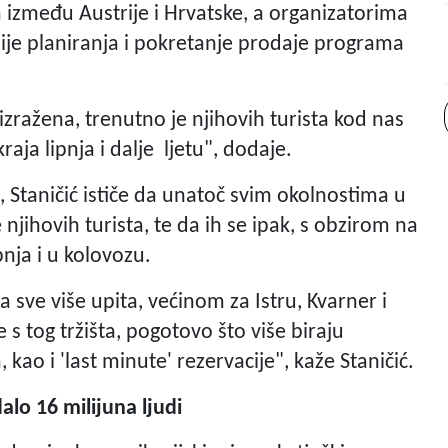
 između Austrije i Hrvatske, a organizatorima
je planiranja i pokretanje prodaje programa
 izražena, trenutno je njihovih turista kod nas
raja lipnja i dalje ljetu", dodaje.
e, Staničić ističe da unatoč svim okolnostima u
njihovih turista, te da ih se ipak, s obzirom na
nja i u kolovozu.
sve više upita, većinom za Istru, Kvarner i
 s tog tržišta, pogotovo što više biraju
kao i 'last minute' rezervacije", kaže Staničić.
alo 16 milijuna ljudi