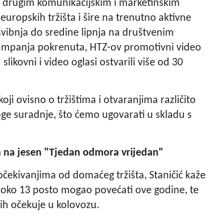
o drugim komunikacijskim i marketinškim
europskih tržišta i šire na trenutno aktivne
 svibnja do sredine lipnja na društvenim
kampanja pokrenuta, HTZ-ov promotivni video
slikovni i video oglasi ostvarili više od 30
ji ovisno o tržištima i otvaranjima različito
ge suradnje, što ćemo ugovarati u skladu s
a na jesen "Tjedan odmora vrijedan"
očekivanjima od domaćeg tržišta, Staničić kaže
h oko 13 posto mogao povećati ove godine, te
ih očekuje u kolovozu.