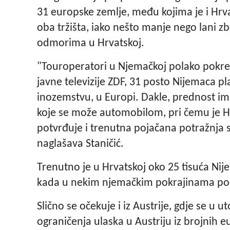
31 europske zemlje, među kojima je i Hrvat
oba tržišta, iako nešto manje nego lani z
odmorima u Hrvatskoj.
"Touroperatori u Njemačkoj polako pokre
javne televizije ZDF, 31 posto Nijemaca pl
inozemstvu, u Europi. Dakle, prednost im
koje se može automobilom, pri čemu je H
potvrđuje i trenutna pojačana potražnja s 
naglašava Staničić.
Trenutno je u Hrvatskoj oko 25 tisuća Nij
kada u nekim njemačkim pokrajinama počin
Slično se očekuje i iz Austrije, gdje se u ut
ograničenja ulaska u Austriju iz brojnih eu