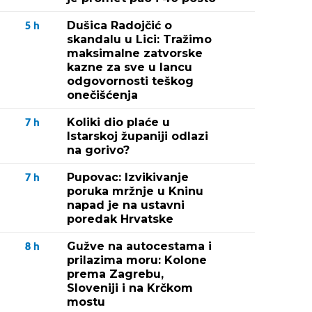
Dušica Radojčić o
5
h
skandalu u Lici: Tražimo
maksimalne zatvorske
kazne za sve u lancu
odgovornosti teškog
onečišćenja
Koliki dio plaće u
7
h
Istarskoj županiji odlazi
na gorivo?
Pupovac: Izvikivanje
7
h
poruka mržnje u Kninu
napad je na ustavni
poredak Hrvatske
Gužve na autocestama i
8
h
prilazima moru: Kolone
prema Zagrebu,
Sloveniji i na Krčkom
mostu