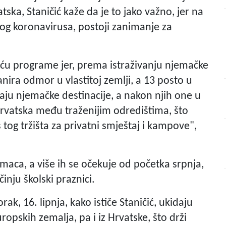
ska, Staničić kaže da je to jako važno, jer na
bog koronavirusa, postoji zanimanje za
ću programe jer, prema istraživanju njemačke
anira odmor u vlastitoj zemlji, a 13 posto u
aju njemačke destinacije, a nakon njih one u
rvatska među traženijim odredištima, što
tog tržišta za privatni smještaj i kampove",
emaca, a više ih se očekuje od početka srpnja,
ju školski praznici.
orak, 16. lipnja, kako ističe Staničić, ukidaju
ropskih zemalja, pa i iz Hrvatske, što drži