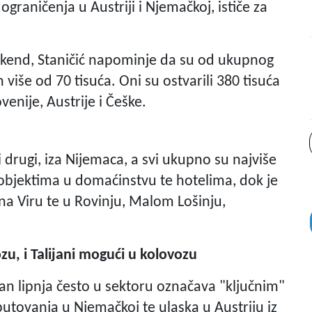
graničenja u Austriji i Njemačkoj, ističe za
 vikend, Staničić napominje da su od ukupnog
ih više od 70 tisuća. Oni su ostvarili 380 tisuća
venije, Austrije i Češke.
 drugi, iza Nijemaca, a svi ukupno su najviše
objektima u domaćinstvu te hotelima, dok je
na Viru te u Rovinju, Malom Lošinju,
ozu, i Talijani mogući u kolovozu
dan lipnja često u sektoru označava "ključnim"
utovanja u Njemačkoj te ulaska u Austriju iz