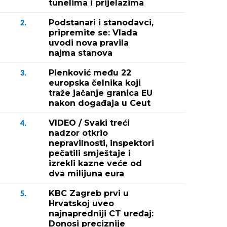
tunelima i prijelazima
Podstanari i stanodavci,
2.
pripremite se: Vlada
uvodi nova pravila
najma stanova
Plenković među 22
3.
europska čelnika koji
traže jačanje granica EU
nakon događaja u Ceut
VIDEO / Svaki treći
4.
nadzor otkrio
nepravilnosti, inspektori
pečatili smještaje i
izrekli kazne veće od
dva milijuna eura
KBC Zagreb prvi u
5.
Hrvatskoj uveo
najnapredniji CT uređaj:
Donosi preciznije