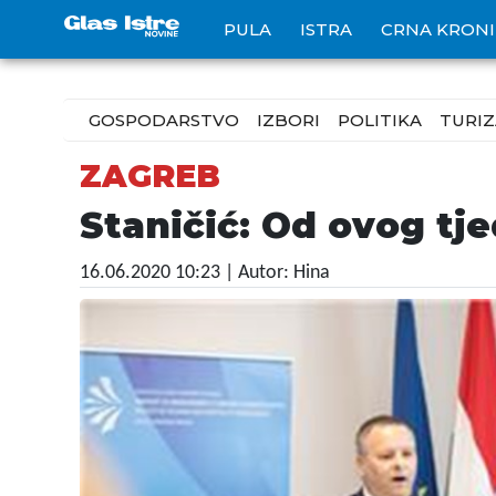
PULA
ISTRA
CRNA KRON
GOSPODARSTVO
IZBORI
POLITIKA
TURI
ZAGREB
Staničić: Od ovog tje
16.06.2020 10:23
| Autor: Hina