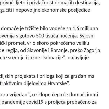
ivući ljeto i privlačnost domaćih destinacija,
gućiti i nepovoljne ekonomske posljedice
domaće je tržište bilo vodeće sa 1,6 milijuna
ovenija s gotovo 500 tisuća noćenja. Svjesni
tički promet, vrlo skoro pokrećemo veliku
 regija, od Slavonije i Baranje, preko Zagorja,
te srednje i južne Dalmacije", najavljuje
dijskih projekata i priloga koji će građanima
i atraktivnim dijelovima Hrvatske".
ra vrijedan", u sklopu čega će domaći imati
og pandemije covid19 s proljeća prebačeno za