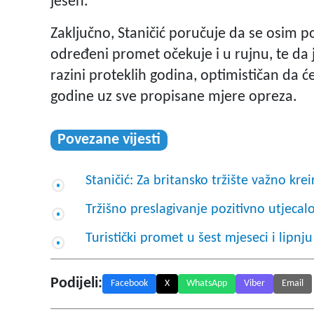
jesen.
Zaključno, Staničić poručuje da se osim 
određeni promet očekuje i u rujnu, te da 
razini proteklih godina, optimističan da će
godine uz sve propisane mjere opreza.
Povezane vijesti
Staničić: Za britansko tržište važno kre
Tržišno preslagivanje pozitivno utjecal
Turistički promet u šest mjeseci i lipnj
Podijeli:
Facebook
X
WhatsApp
Viber
Email