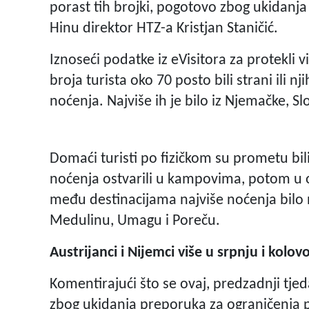
porast tih brojki, pogotovo zbog ukidanja o
Hinu direktor HTZ-a Kristjan Staničić.
Iznoseći podatke iz eVisitora za protekli
broja turista oko 70 posto bili strani ili nj
noćenja. Najviše ih je bilo iz Njemačke, Slo
Domaći turisti po fizičkom su prometu bili
noćenja ostvarili u kampovima, potom u 
među destinacijama najviše noćenja bilo 
Medulinu, Umagu i Poreču.
Austrijanci i Nijemci više u srpnju i kolov
Komentirajući što se ovaj, predzadnji tje
zbog ukidanja preporuka za ograničenja p