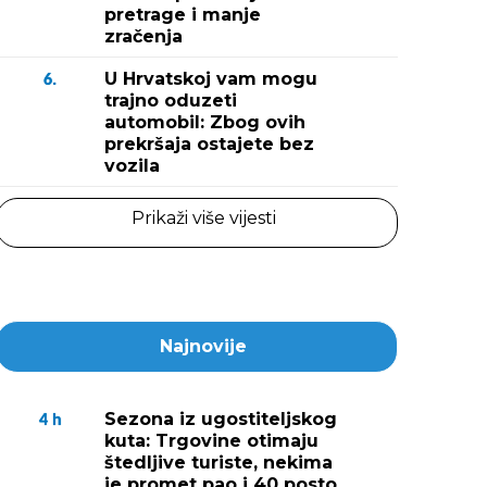
pretrage i manje
zračenja
U Hrvatskoj vam mogu
6.
trajno oduzeti
automobil: Zbog ovih
prekršaja ostajete bez
vozila
Prikaži više vijesti
Najnovije
Sezona iz ugostiteljskog
4
h
kuta: Trgovine otimaju
štedljive turiste, nekima
je promet pao i 40 posto