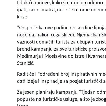
I dok će mnoge, kako smatra, na odmore pr
ipak, kako smatra, neke će u tome onemo
krize.
"Od početka ove godine do sredine lipnja 
noćenja, nakon čega slijede Njemačka i Sl
važnosti domaćih turista za ukupan turis
brend kampanju za sve turističke proizvode
Međimurja i Moslavine do Istre i Kvarnera 
Staničić.
Radit će i "određeni broj inspirativnih me
dati ideje i inspiracije za posjet turističk
Za jesen planiraju kampanju "Tjedan odmo
popuste na turističke usluge, a što je zb