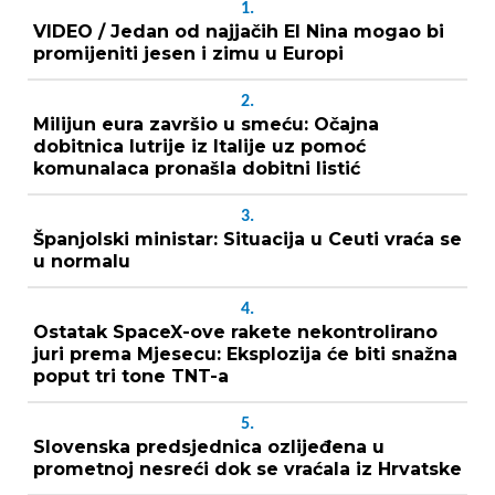
1.
VIDEO / Jedan od najjačih El Nina mogao bi
promijeniti jesen i zimu u Europi
2.
Milijun eura završio u smeću: Očajna
dobitnica lutrije iz Italije uz pomoć
komunalaca pronašla dobitni listić
3.
Španjolski ministar: Situacija u Ceuti vraća se
u normalu
4.
Ostatak SpaceX-ove rakete nekontrolirano
juri prema Mjesecu: Eksplozija će biti snažna
poput tri tone TNT-a
5.
Slovenska predsjednica ozlijeđena u
prometnoj nesreći dok se vraćala iz Hrvatske