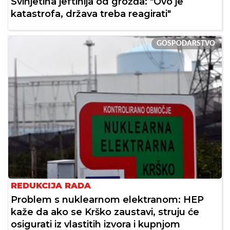
Svinjetina jeftinija od grožđa: "Ovo je
katastrofa, država treba reagirati"
GOSPODARSTVO
REDUKCIJA RADA
Problem s nuklearnom elektranom: HEP
kaže da ako se Krško zaustavi, struju će
osigurati iz vlastitih izvora i kupnjom