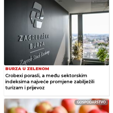
BURZA U ZELENOM
Crobexi porasli, a među sektorskim
indeksima najveće promjene zabilježili
turizam i prijevoz
GOSPODARSTVO