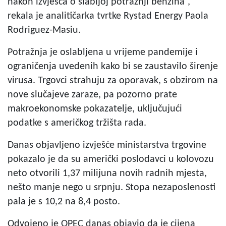
nakon izvješća o slabijoj potražnji benzina“,
rekala je analitičarka tvrtke Rystad Energy Paola
Rodriguez-Masiu.
Potražnja je oslabljena u vrijeme pandemije i
ograničenja uvedenih kako bi se zaustavilo širenje
virusa. Trgovci strahuju za oporavak, s obzirom na
nove slučajeve zaraze, pa pozorno prate
makroekonomske pokazatelje, uključujući
podatke s američkog tržišta rada.
Danas objavljeno izvješće ministarstva trgovine
pokazalo je da su američki poslodavci u kolovozu
neto otvorili 1,37 milijuna novih radnih mjesta,
nešto manje nego u srpnju. Stopa nezaposlenosti
pala je s 10,2 na 8,4 posto.
Odvojeno je OPEC danas objavio da je cijena