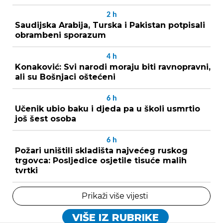
2
h
Saudijska Arabija, Turska i Pakistan potpisali
obrambeni sporazum
4
h
Konaković: Svi narodi moraju biti ravnopravni,
ali su Bošnjaci oštećeni
6
h
Učenik ubio baku i djeda pa u školi usmrtio
još šest osoba
6
h
Požari uništili skladišta najvećeg ruskog
trgovca: Posljedice osjetile tisuće malih
tvrtki
Prikaži više vijesti
VIŠE IZ RUBRIKE