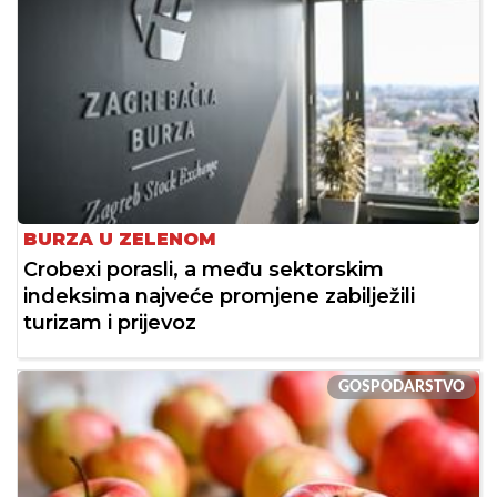
BURZA U ZELENOM
Crobexi porasli, a među sektorskim
indeksima najveće promjene zabilježili
turizam i prijevoz
GOSPODARSTVO