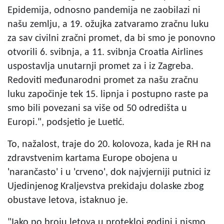
Epidemija, odnosno pandemija ne zaobilazi ni
našu zemlju, a 19. ožujka zatvaramo zračnu luku
za sav civilni zračni promet, da bi smo je ponovno
otvorili 6. svibnja, a 11. svibnja Croatia Airlines
uspostavlja unutarnji promet za i iz Zagreba.
Redoviti međunarodni promet za našu zračnu
luku započinje tek 15. lipnja i postupno raste pa
smo bili povezani sa više od 50 odredišta u
Europi.", podsjetio je Luetić.
To, nažalost, traje do 20. kolovoza, kada je RH na
zdravstvenim kartama Europe obojena u
'narančasto' i u 'crveno', dok najvjerniji putnici iz
Ujedinjenog Kraljevstva prekidaju dolaske zbog
obustave letova, istaknuo je.
"Iako po broju letova u protekloj godini i nismo