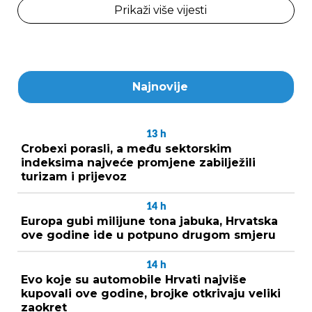
Prikaži više vijesti
Najnovije
13
h
Crobexi porasli, a među sektorskim
indeksima najveće promjene zabilježili
turizam i prijevoz
14
h
Europa gubi milijune tona jabuka, Hrvatska
ove godine ide u potpuno drugom smjeru
14
h
Evo koje su automobile Hrvati najviše
kupovali ove godine, brojke otkrivaju veliki
zaokret