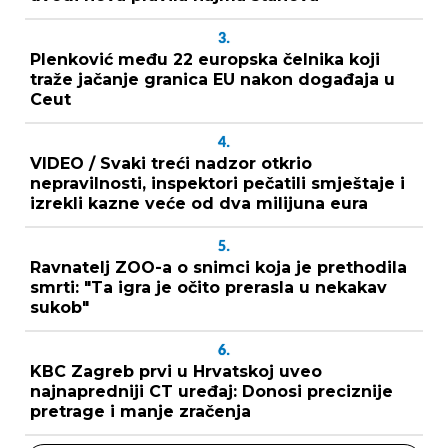
3.
Plenković među 22 europska čelnika koji
traže jačanje granica EU nakon događaja u
Ceut
4.
VIDEO / Svaki treći nadzor otkrio
nepravilnosti, inspektori pečatili smještaje i
izrekli kazne veće od dva milijuna eura
5.
Ravnatelj ZOO-a o snimci koja je prethodila
smrti: "Ta igra je očito prerasla u nekakav
sukob"
6.
KBC Zagreb prvi u Hrvatskoj uveo
najnapredniji CT uređaj: Donosi preciznije
pretrage i manje zračenja