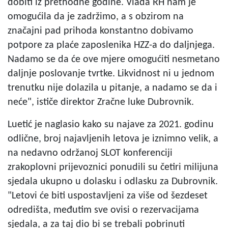
dobiti iz prethodne godine. Vlada RH nam je
omogućila da je zadržimo, a s obzirom na
značajni pad prihoda konstantno dobivamo
potpore za plaće zaposlenika HZZ-a do daljnjega.
Nadamo se da će ove mjere omogućiti nesmetano
daljnje poslovanje tvrtke. Likvidnost ni u jednom
trenutku nije dolazila u pitanje, a nadamo se da i
neće", ističe direktor Zračne luke Dubrovnik.
Luetić je naglasio kako su najave za 2021. godinu
odlične, broj najavljenih letova je iznimno velik, a
na nedavno održanoj SLOT konferenciji
zrakoplovni prijevoznici ponudili su četiri milijuna
sjedala ukupno u dolasku i odlasku za Dubrovnik.
"Letovi će biti uspostavljeni za više od šezdeset
odredišta, međutim sve ovisi o rezervacijama
sjedala, a za taj dio bi se trebali pobrinuti