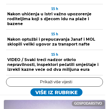
15
h
Nakon uhićenja u Istri važno upozorenje
roditeljima koji s djecom idu na plaže i
bazene
15
h
Nakon optužbi i prepucavanja Janaf i MOL
sklopili veliki ugovor za transport nafte
15
h
VIDEO / Svaki treći nadzor otkrio
nepravilnosti, inspektori pečatili smještaje i
izrekli kazne veće od dva milijuna eura
Prikaži više vijesti
VIŠE IZ RUBRIKE
GOSPODARSTVO