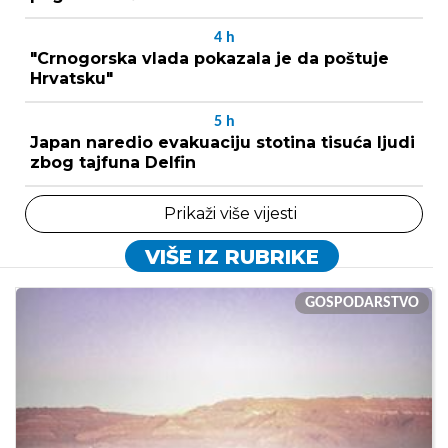
4
h
"Crnogorska vlada pokazala je da poštuje
Hrvatsku"
5
h
Japan naredio evakuaciju stotina tisuća ljudi
zbog tajfuna Delfin
Prikaži više vijesti
VIŠE IZ RUBRIKE
GOSPODARSTVO