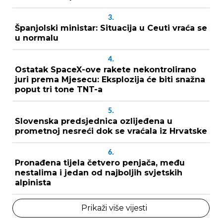
3.
Španjolski ministar: Situacija u Ceuti vraća se
u normalu
4.
Ostatak SpaceX-ove rakete nekontrolirano
juri prema Mjesecu: Eksplozija će biti snažna
poput tri tone TNT-a
5.
Slovenska predsjednica ozlijeđena u
prometnoj nesreći dok se vraćala iz Hrvatske
6.
Pronađena tijela četvero penjača, među
nestalima i jedan od najboljih svjetskih
alpinista
Prikaži više vijesti