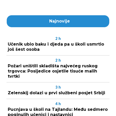
Najnovije
2
h
Učenik ubio baku i djeda pa u školi usmrtio
još šest osoba
2
h
Požari uništili skladišta najvećeg ruskog
trgovca: Posljedice osjetile tisuće malih
tvrtki
3
h
Zelenskij dolazi u prvi službeni posjet Srbiji
4
h
Pucnjava u školi na Tajlandu: Među sedmero
poginulih učenici i nastavnici