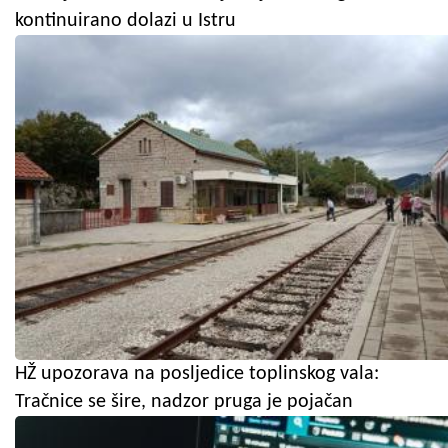
kontinuirano dolazi u Istru
HŽ upozorava na posljedice toplinskog vala:
Tračnice se šire, nadzor pruga je pojačan