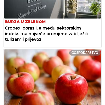
BURZA U ZELENOM
Crobexi porasli, a među sektorskim
indeksima najveće promjene zabilježili
turizam i prijevoz
GOSPODARSTVO