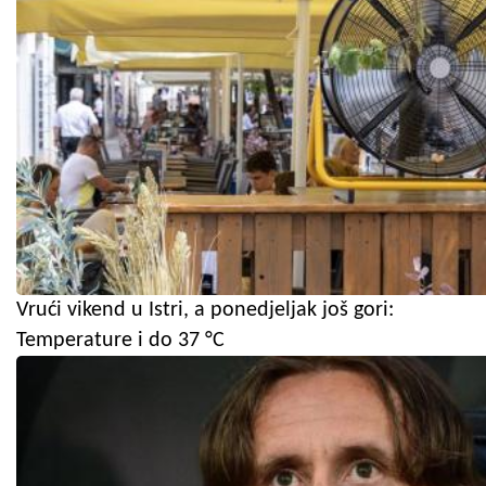
Vrući vikend u Istri, a ponedjeljak još gori:
Temperature i do 37 °C