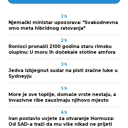
2
h
Njemački ministar upozorava: "Svakodnevna
smo meta hibridnog ratovanja"
2
h
Ronioci pronašli 2100 godina staru rimsku
olupinu: U moru ih dočekale stotine amfora
3
h
Jedva izbjegnut sudar na pisti zračne luke u
Sydneyju
5
h
More je sve toplije, domaće vrste nestaju, a
invazivne ribe zauzimaju njihovo mjesto
6
h
Iran postavio uvjete za otvaranje Hormuza:
Od SAD-a traži da mu više nikad ne prijeti