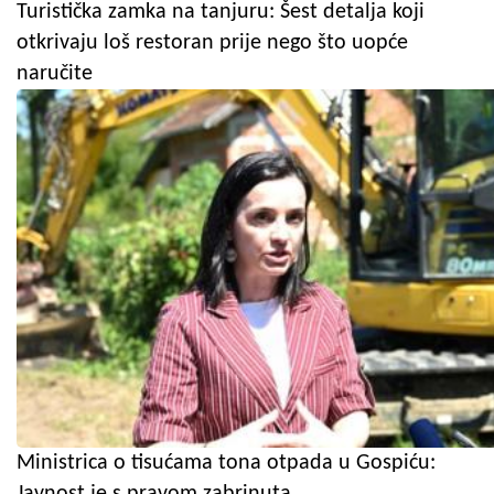
Turistička zamka na tanjuru: Šest detalja koji
otkrivaju loš restoran prije nego što uopće
naručite
Ministrica o tisućama tona otpada u Gospiću:
Javnost je s pravom zabrinuta