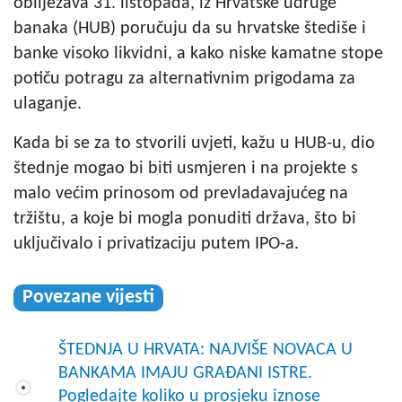
obilježava 31. listopada, iz Hrvatske udruge
banaka (HUB) poručuju da su hrvatske štediše i
banke visoko likvidni, a kako niske kamatne stope
potiču potragu za alternativnim prigodama za
ulaganje.
Kada bi se za to stvorili uvjeti, kažu u HUB-u, dio
štednje mogao bi biti usmjeren i na projekte s
malo većim prinosom od prevladavajućeg na
tržištu, a koje bi mogla ponuditi država, što bi
uključivalo i privatizaciju putem IPO-a.
Povezane vijesti
ŠTEDNJA U HRVATA: NAJVIŠE NOVACA U
BANKAMA IMAJU GRAĐANI ISTRE.
Pogledajte koliko u prosjeku iznose