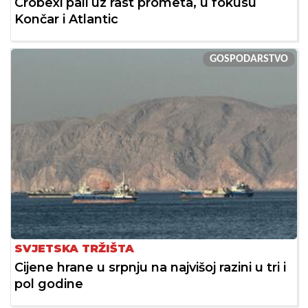
Crobexi pali uz rast prometa, u fokusu
Končar i Atlantic
GOSPODARSTVO
SVJETSKA TRŽIŠTA
Cijene hrane u srpnju na najvišoj razini u tri i
pol godine