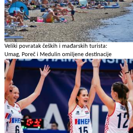
Veliki povratak čeških i mađarskih turista:
Umag, Poreč i Medulin omiljene destinacije