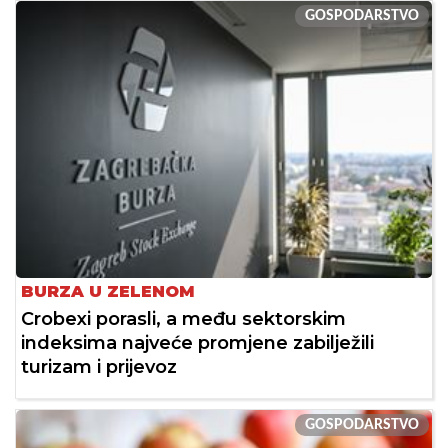
GOSPODARSTVO
BURZA U ZELENOM
Crobexi porasli, a među sektorskim
indeksima najveće promjene zabilježili
turizam i prijevoz
GOSPODARSTVO