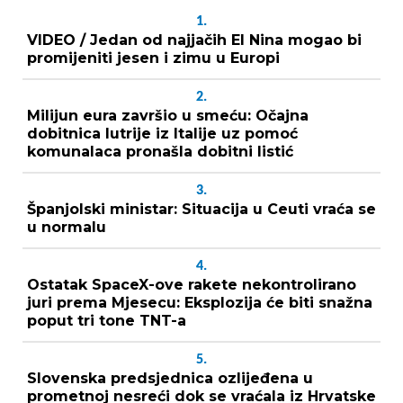
1.
VIDEO / Jedan od najjačih El Nina mogao bi
promijeniti jesen i zimu u Europi
2.
Milijun eura završio u smeću: Očajna
dobitnica lutrije iz Italije uz pomoć
komunalaca pronašla dobitni listić
3.
Španjolski ministar: Situacija u Ceuti vraća se
u normalu
4.
Ostatak SpaceX-ove rakete nekontrolirano
juri prema Mjesecu: Eksplozija će biti snažna
poput tri tone TNT-a
5.
Slovenska predsjednica ozlijeđena u
prometnoj nesreći dok se vraćala iz Hrvatske