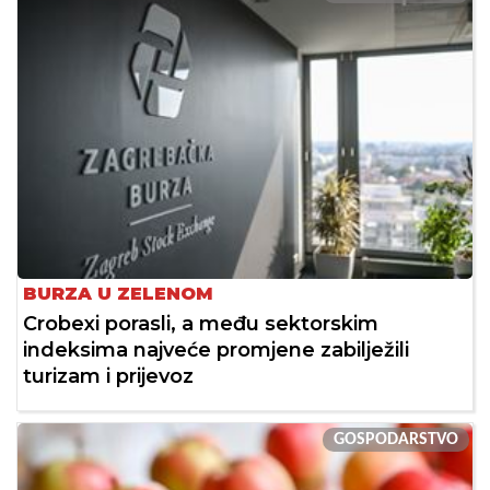
BURZA U ZELENOM
Crobexi porasli, a među sektorskim
indeksima najveće promjene zabilježili
turizam i prijevoz
GOSPODARSTVO