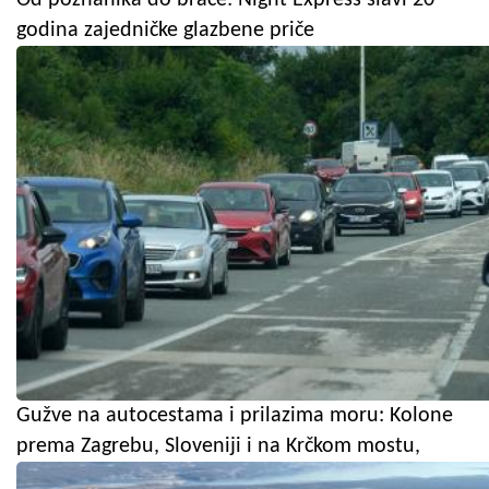
godina zajedničke glazbene priče
Gužve na autocestama i prilazima moru: Kolone
prema Zagrebu, Sloveniji i na Krčkom mostu,