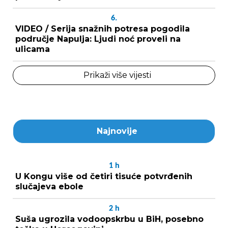
6.
VIDEO / Serija snažnih potresa pogodila
područje Napulja: Ljudi noć proveli na
ulicama
Prikaži više vijesti
Najnovije
1
h
U Kongu više od četiri tisuće potvrđenih
slučajeva ebole
2
h
Suša ugrozila vodoopskrbu u BiH, posebno