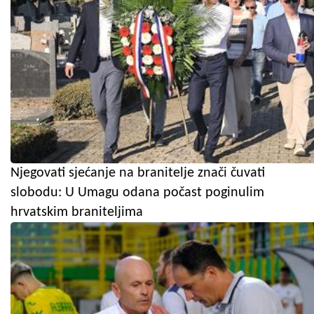
Njegovati sjećanje na branitelje znači čuvati
slobodu: U Umagu odana počast poginulim
hrvatskim braniteljima