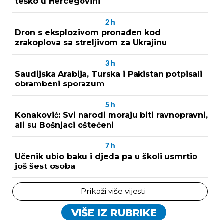
teško u Hercegovini
2
h
Dron s eksplozivom pronađen kod
zrakoplova sa streljivom za Ukrajinu
3
h
Saudijska Arabija, Turska i Pakistan potpisali
obrambeni sporazum
5
h
Konaković: Svi narodi moraju biti ravnopravni,
ali su Bošnjaci oštećeni
7
h
Učenik ubio baku i djeda pa u školi usmrtio
još šest osoba
Prikaži više vijesti
VIŠE IZ RUBRIKE