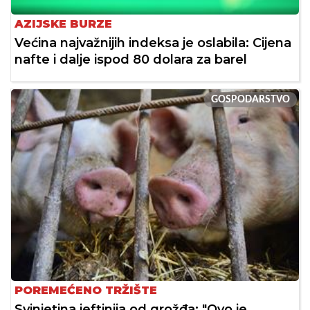
AZIJSKE BURZE
Većina najvažnijih indeksa je oslabila: Cijena
nafte i dalje ispod 80 dolara za barel
GOSPODARSTVO
POREMEĆENO TRŽIŠTE
Svinjetina jeftinija od grožđa: "Ovo je