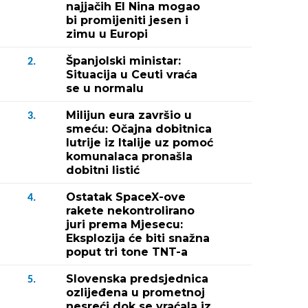
najjačih El Nina mogao
bi promijeniti jesen i
zimu u Europi
Španjolski ministar:
2.
Situacija u Ceuti vraća
se u normalu
Milijun eura završio u
3.
smeću: Očajna dobitnica
lutrije iz Italije uz pomoć
komunalaca pronašla
dobitni listić
Ostatak SpaceX-ove
4.
rakete nekontrolirano
juri prema Mjesecu:
Eksplozija će biti snažna
poput tri tone TNT-a
Slovenska predsjednica
5.
ozlijeđena u prometnoj
nesreći dok se vraćala iz