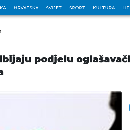
IKA
HRVATSKA
SVIJET
SPORT
KULTURA
LI
M
bijaju podjelu oglašavač
a