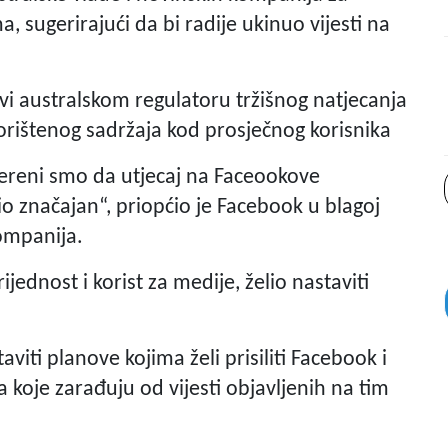
 sugerirajući da bi radije ukinuo vijesti na
avi australskom regulatoru tržišnog natjecanja
 korištenog sadržaja kod prosječnog korisnika
jereni smo da utjecaj na Faceookove
bio značajan“, priopćio je Facebook u blagoj
kompanija.
jednost i korist za medije, želio nastaviti
aviti planove kojima želi prisiliti Facebook i
koje zarađuju od vijesti objavljenih na tim