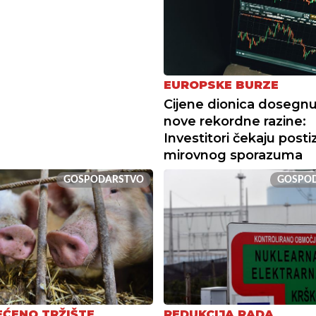
EUROPSKE BURZE
Cijene dionica dosegnu
nove rekordne razine:
Investitori čekaju posti
mirovnog sporazuma
GOSPODARSTVO
GOSPO
ĆENO TRŽIŠTE
REDUKCIJA RADA