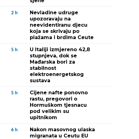
sjene"
Nevladine udruge
2
h
upozoravaju na
neevidentiranu djecu
koja se skrivaju po
plažama i brdima Ceute
U Italiji izmjereno 42,8
5
h
stupnjeva, dok se
Mađarska bori za
stabilnost
elektroenergetskog
sustava
Cijene nafte ponovno
5
h
rastu, pregovori o
Hormuškom tjesnacu
pod velikim su
upitnikom
Nakon masovnog ulaska
6
h
migranata u Ceutu EU