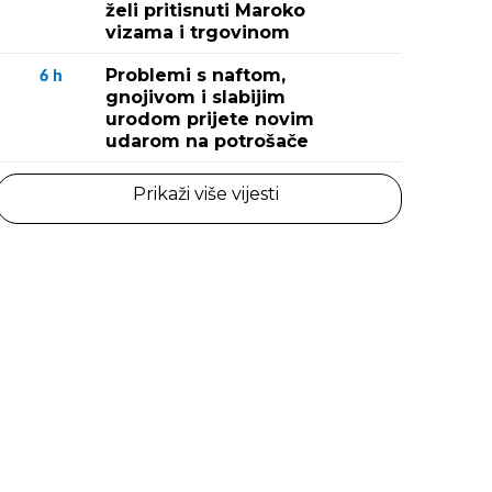
želi pritisnuti Maroko
vizama i trgovinom
Problemi s naftom,
6
h
gnojivom i slabijim
urodom prijete novim
udarom na potrošače
Prikaži više vijesti