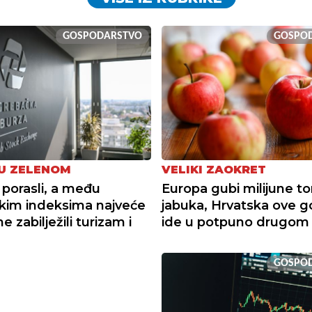
GOSPODARSTVO
GOSPO
U ZELENOM
VELIKI ZAOKRET
 porasli, a među
Europa gubi milijune t
kim indeksima najveće
jabuka, Hrvatska ove g
 zabilježili turizam i
ide u potpuno drugom
GOSPO