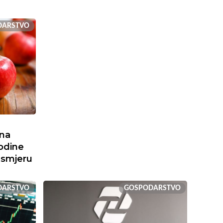
DARSTVO
ona
odine
 smjeru
DARSTVO
GOSPODARSTVO