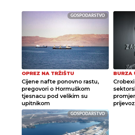
GOSPODARSTVO
OPREZ NA TRŽIŠTU
BURZA 
Cijene nafte ponovno rastu,
Crobexi
pregovori o Hormuškom
sektors
tjesnacu pod velikim su
promjene
upitnikom
prijevoz
GOSPODARSTVO