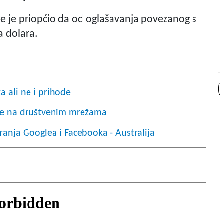
te je priopćio da od oglašavanja povezanog s
a dolara.
a ali ne i prihode
je na društvenim mrežama
ranja Googlea i Facebooka - Australija