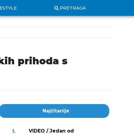
FESTYLE
PRETRAGA
kih prihoda s
Najčitanije
VIDEO / Jedan od
1.