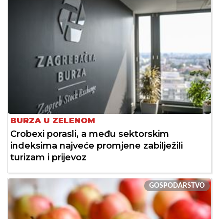
BURZA U ZELENOM
Crobexi porasli, a među sektorskim
indeksima najveće promjene zabilježili
turizam i prijevoz
GOSPODARSTVO