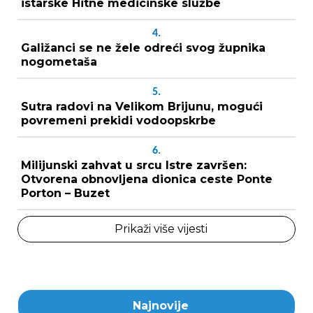
istarske Hitne medicinske službe
4.
Galižanci se ne žele odreći svog župnika
nogometaša
5.
Sutra radovi na Velikom Brijunu, mogući
povremeni prekidi vodoopskrbe
6.
Milijunski zahvat u srcu Istre završen:
Otvorena obnovljena dionica ceste Ponte
Porton – Buzet
Prikaži više vijesti
Najnovije