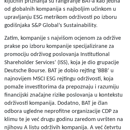
ključnih priznanja su rangiranje BAT-a kao jedna
od globalnih kompanija s najboljim učinkom u
upravljanju ESG metrikom održivosti po izboru
godišnjaka S&P Global’s Sustainability.
Zatim, kompanije s najvišom ocjenom za održive
prakse po izboru kompanije specijalizirane za
promociju održivog poslovanja Institutional
Shareholder Services’ (ISS), koja je dio grupacije
Deutsche Bourse. BAT je dobio rejting ‘BBB’ u
najnovijem MSCI ESG rejtingu održivosti, koja
pomaže investitorima da prepoznaju i razumiju
financijski značajne rizike poslovanja u kontekstu
održivosti kompanija. Dodatno, BAT je član
odbora ugledne neprofitne organizacije CDP za
klimu te je već drugu godinu zaredom uvršten na
njihovu A listu održivih kompanija. A već četvrtu