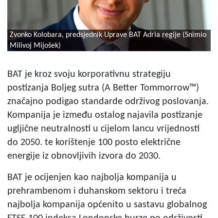
Zvonko Kolobara, predsjednik Uprave BAT Adria regije (Snimio
Milivoj Mijošek)
BAT je kroz svoju korporativnu strategiju
postizanja Boljeg sutra (A Better Tommorrow™)
značajno podigao standarde održivog poslovanja.
Kompanija je između ostalog najavila postizanje
ugljične neutralnosti u cijelom lancu vrijednosti
do 2050. te korištenje 100 posto električne
energije iz obnovljivih izvora do 2030.
BAT je ocijenjen kao najbolja kompanija u
prehrambenom i duhanskom sektoru i treća
najbolja kompanija općenito u sastavu globalnog