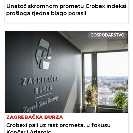
Unatoč skromnom prometu Crobex indeksi
prošloga tjedna blago porasli
GOSPODARSTVO
ZAGREBAČKA BURZA
Crobexi pali uz rast prometa, u fokusu
Končar i Atlantic