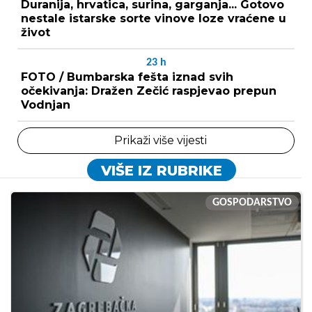
Duranija, hrvatica, surina, garganja... Gotovo
nestale istarske sorte vinove loze vraćene u
život
23
h
FOTO / Bumbarska fešta iznad svih
očekivanja: Dražen Zečić raspjevao prepun
Vodnjan
Prikaži više vijesti
VIŠE IZ RUBRIKE
GOSPODARSTVO