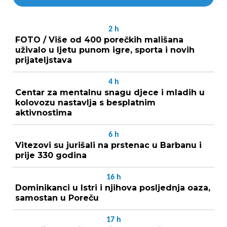
2
h
FOTO / Više od 400 porečkih mališana
uživalo u ljetu punom igre, sporta i novih
prijateljstava
4
h
Centar za mentalnu snagu djece i mladih u
kolovozu nastavlja s besplatnim
aktivnostima
6
h
Vitezovi su jurišali na prstenac u Barbanu i
prije 330 godina
16
h
Dominikanci u Istri i njihova posljednja oaza,
samostan u Poreču
17
h