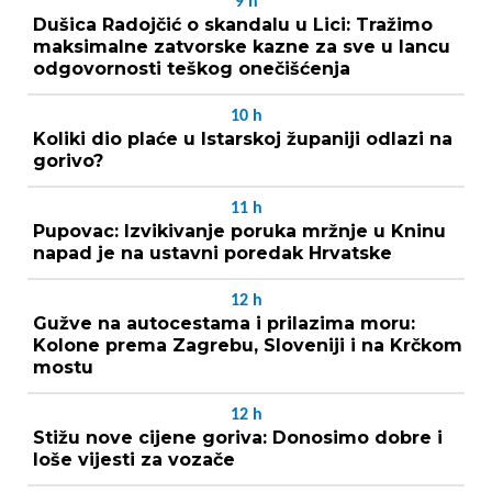
9
h
Dušica Radojčić o skandalu u Lici: Tražimo
maksimalne zatvorske kazne za sve u lancu
odgovornosti teškog onečišćenja
10
h
Koliki dio plaće u Istarskoj županiji odlazi na
gorivo?
11
h
Pupovac: Izvikivanje poruka mržnje u Kninu
napad je na ustavni poredak Hrvatske
12
h
Gužve na autocestama i prilazima moru:
Kolone prema Zagrebu, Sloveniji i na Krčkom
mostu
12
h
Stižu nove cijene goriva: Donosimo dobre i
loše vijesti za vozače