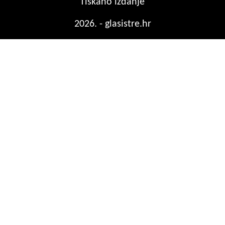
Tiskano izdanje
2026. - glasistre.hr