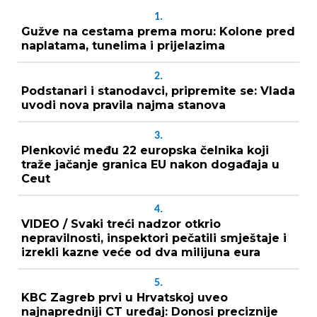
1.
Gužve na cestama prema moru: Kolone pred
naplatama, tunelima i prijelazima
2.
Podstanari i stanodavci, pripremite se: Vlada
uvodi nova pravila najma stanova
3.
Plenković među 22 europska čelnika koji
traže jačanje granica EU nakon događaja u
Ceut
4.
VIDEO / Svaki treći nadzor otkrio
nepravilnosti, inspektori pečatili smještaje i
izrekli kazne veće od dva milijuna eura
5.
KBC Zagreb prvi u Hrvatskoj uveo
najnapredniji CT uređaj: Donosi preciznije