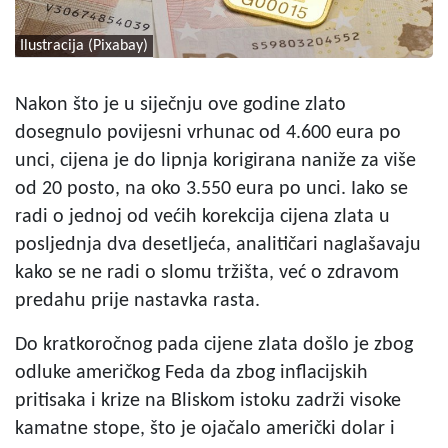
Ilustracija (Pixabay)
Nakon što je u siječnju ove godine zlato
dosegnulo povijesni vrhunac od 4.600 eura po
unci, cijena je do lipnja korigirana naniže za više
od 20 posto, na oko 3.550 eura po unci. Iako se
radi o jednoj od većih korekcija cijena zlata u
posljednja dva desetljeća, analitičari naglašavaju
kako se ne radi o slomu tržišta, već o zdravom
predahu prije nastavka rasta.
Do kratkoročnog pada cijene zlata došlo je zbog
odluke američkog Feda da zbog inflacijskih
pritisaka i krize na Bliskom istoku zadrži visoke
kamatne stope, što je ojačalo američki dolar i