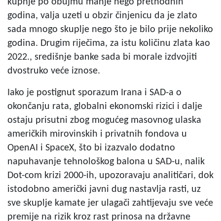
kupnje po obujmu manje nego prethodnih
godina, valja uzeti u obzir činjenicu da je zlato
sada mnogo skuplje nego što je bilo prije nekoliko
godina. Drugim riječima, za istu količinu zlata kao
2022., središnje banke sada bi morale izdvojiti
dvostruko veće iznose.
Iako je postignut sporazum Irana i SAD-a o
okončanju rata, globalni ekonomski rizici i dalje
ostaju prisutni zbog mogućeg masovnog ulaska
američkih mirovinskih i privatnih fondova u
OpenAI i SpaceX, što bi izazvalo dodatno
napuhavanje tehnološkog balona u SAD-u, nalik
Dot-com krizi 2000-ih, upozoravaju analitičari, dok
istodobno američki javni dug nastavlja rasti, uz
sve skuplje kamate jer ulagači zahtijevaju sve veće
premije na rizik kroz rast prinosa na državne