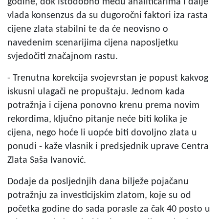
godine, dok istodobno među analitičarima i dalje
vlada konsenzus da su dugoročni faktori iza rasta
cijene zlata stabilni te da će neovisno o
navedenim scenarijima cijena naposljetku
svjedočiti značajnom rastu.
- Trenutna korekcija svojevrstan je popust kakvog
iskusni ulagači ne propuštaju. Jednom kada
potražnja i cijena ponovno krenu prema novim
rekordima, ključno pitanje neće biti kolika je
cijena, nego hoće li uopće biti dovoljno zlata u
ponudi - kaže vlasnik i predsjednik uprave Centra
Zlata Saša Ivanović.
Dodaje da posljednjih dana bilježe pojačanu
potražnju za investicijskim zlatom, koje su od
početka godine do sada porasle za čak 40 posto u