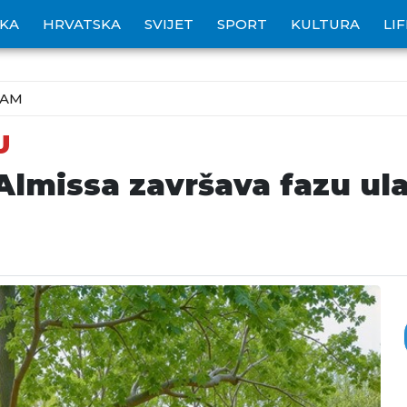
IKA
HRVATSKA
SVIJET
SPORT
KULTURA
LI
ZAM
U
Almissa završava fazu ul