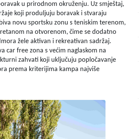
oravak u prirodnom okruženju. Uz smještaj,
žaje koji produljuju boravak i stvaraju
dobiva novu sportsku zonu s teniskim terenom,
teretanom na otvorenom, čime se dodatno
mora žele aktivan i rekreativan sadržaj.
ova car free zona s većim naglaskom na
ukturni zahvati koji uključuju popločavanje
tora prema kriterijima kampa najviše