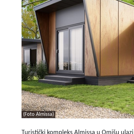
(Foto Almissa)
Turistički kompleks Almissa u Omišu ulaz