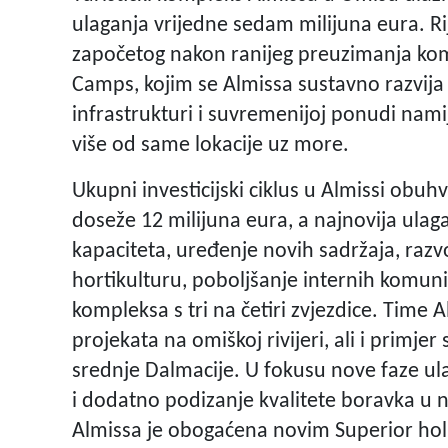
ulaganja vrijedne sedam milijuna eura. Rij
započetog nakon ranijeg preuzimanja kom
Camps, kojim se Almissa sustavno razvija p
infrastrukturi i suvremenijoj ponudi nam
više od same lokacije uz more.
Ukupni investicijski ciklus u Almissi obuh
doseže 12 milijuna eura, a najnovija ula
kapaciteta, uređenje novih sadržaja, razvo
hortikulturu, poboljšanje internih komun
kompleksa s tri na četiri zvjezdice. Time A
projekata na omiškoj rivijeri, ali i primj
srednje Dalmacije. U fokusu nove faze ul
i dodatno podizanje kvalitete boravka u 
Almissa je obogaćena novim Superior ho