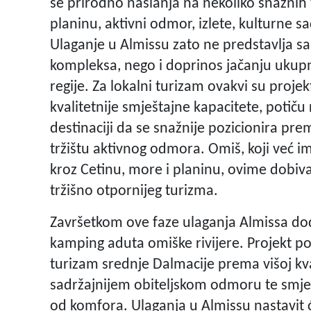
se prirodno naslanja na nekoliko snažnih t
planinu, aktivni odmor, izlete, kulturne sa
Ulaganje u Almissu zato ne predstavlja s
kompleksa, nego i doprinos jačanju ukupn
regije. Za lokalni turizam ovakvi su projek
kvalitetnije smještajne kapacitete, potič
destinaciji da se snažnije pozicionira pre
tržištu aktivnog odmora. Omiš, koji već im
kroz Cetinu, more i planinu, ovime dobiva
tržišno otpornijeg turizma.
Završetkom ove faze ulaganja Almissa dod
kamping aduta omiške rivijere. Projekt p
turizam srednje Dalmacije prema višoj kvali
sadržajnijem obiteljskom odmoru te smješ
od komfora. Ulaganja u Almissu nastavit ć