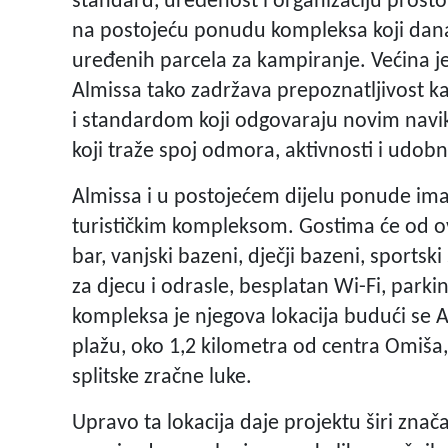
standard, uređenost i organizaciju prosto
na postojeću ponudu kompleksa koji dana
uređenih parcela za kampiranje. Većina jed
Almissa tako zadržava prepoznatljivost 
i standardom koji odgovaraju novim navika
koji traže spoj odmora, aktivnosti i udobn
Almissa i u postojećem dijelu ponude ima 
turističkim kompleksom. Gostima će od ove
bar, vanjski bazeni, dječji bazeni, sportsk
za djecu i odrasle, besplatan Wi-Fi, park
kompleksa je njegova lokacija budući se 
plažu, oko 1,2 kilometra od centra Omiša,
splitske zračne luke.
Upravo ta lokacija daje projektu širi znača