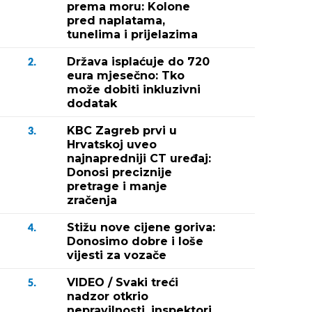
prema moru: Kolone
pred naplatama,
tunelima i prijelazima
Država isplaćuje do 720
2.
eura mjesečno: Tko
može dobiti inkluzivni
dodatak
KBC Zagreb prvi u
3.
Hrvatskoj uveo
najnapredniji CT uređaj:
Donosi preciznije
pretrage i manje
zračenja
Stižu nove cijene goriva:
4.
Donosimo dobre i loše
vijesti za vozače
VIDEO / Svaki treći
5.
nadzor otkrio
nepravilnosti, inspektori