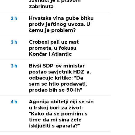
Javnost je s pravom
zabrinuta
Hrvatska vina gube bitku
2
h
protiv jeftinog uvoza. U
čemu je problem?
Crobexi pali uz rast
3
h
prometa, u fokusu
Končar i Atlantic
Bivši SDP-ov ministar
3
h
postao savjetnik HDZ-a,
odbacuje kritike: "Da
sam se htio prodavati,
prodao bih se 90-ih"
Agonija obitelji čiji se sin
4
h
u Irskoj bori za život:
"Kako da se pomirim s
time da mi sina žele
isključiti s aparata?"