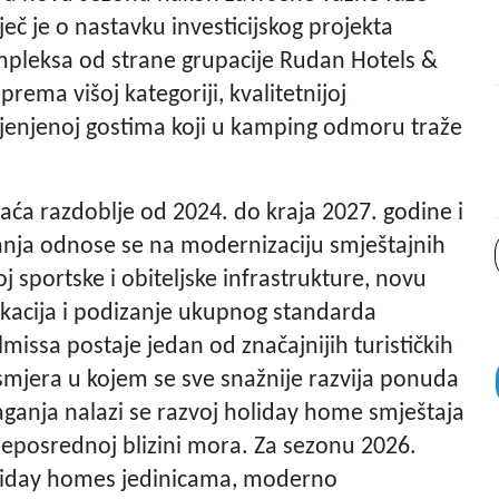
eč je o nastavku investicijskog projekta
pleksa od strane grupacije Rudan Hotels &
rema višoj kategoriji, kvalitetnijoj
ijenjenoj gostima koji u kamping odmoru traže
vaća razdoblje od 2024. do kraja 2027. godine i
ganja odnose se na modernizaciju smještajnih
j sportske i obiteljske infrastrukture, novu
ikacija i podizanje ukupnog standarda
lmissa postaje jedan od značajnijih turističkih
er smjera u kojem se sve snažnije razvija ponuda
aganja nalazi se razvoj holiday home smještaja
neposrednoj blizini mora. Za sezonu 2026.
liday homes jedinicama, moderno