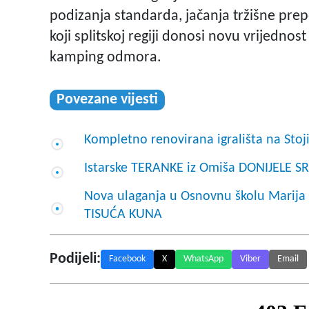
podizanja standarda, jačanja tržišne prepo
koji splitskoj regiji donosi novu vrijedno
kamping odmora.
Povezane vijesti
Kompletno renovirana igrališta na Stoji
Istarske TERANKE iz Omiša DONIJELE S
Nova ulaganja u Osnovnu školu Marij
TISUĆA KUNA
Podijeli:
Facebook
X
WhatsApp
Viber
Email