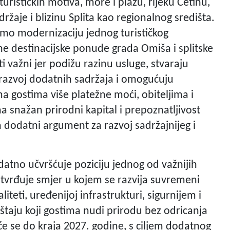
urističkih motiva, more i plažu, rijeku Cetinu,
držaje i blizinu Splita kao regionalnog središta.
amo modernizaciju jednog turističkog
e destinacijske ponude grada Omiša i splitske
ti važni jer podižu razinu usluge, stvaraju
u razvoj dodatnih sadržaja i omogućuju
ma gostima više platežne moći, obiteljima i
a snažan prirodni kapital i prepoznatljivost
 dodatni argument za razvoj sadržajnijeg i
atno učvršćuje poziciju jednog od važnijih
otvrđuje smjer u kojem se razvija suvremeni
teti, uređenijoj infrastrukturi, sigurnijem i
taju koji gostima nudi prirodu bez odricanja
e se do kraja 2027. godine, s ciljem dodatnog