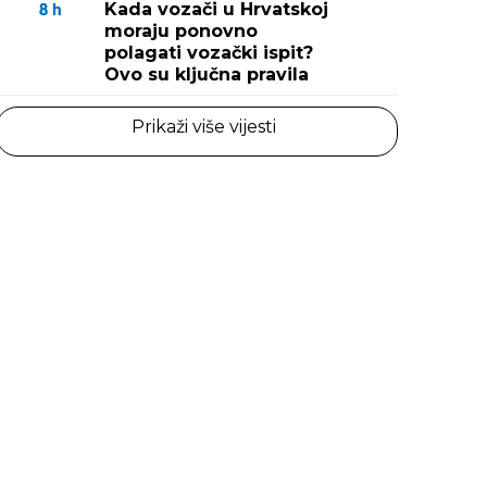
Kada vozači u Hrvatskoj
8
h
moraju ponovno
polagati vozački ispit?
Ovo su ključna pravila
Prikaži više vijesti