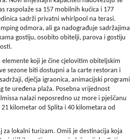
ra. Novi smještajni kapaciteti nadovezuju se
s raspolaže sa 157 mobilnih kućica i 177
inica sadrži privatni whirlpool na terasi.
kamping odmora, ali ga nadograđuje sadržajima
ma gostiju, osobito obitelji, parova i gostiju
osti.
elemente koji je čine cjelovitim obiteljskim
 sezone biti dostupni a la carte restoran i
i sadržaji, dječja igraonica, animacijski programi
ing te uređena plaža. Posebna vrijednost
Almissa nalazi neposredno uz more i pješčanu
 21 kilometar od Splita i 40 kilometara od
j za lokalni turizam. Omiš je destinacija koja