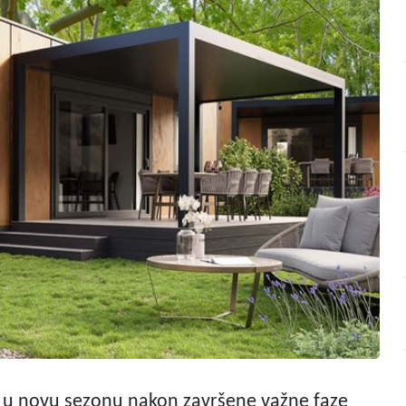
i u novu sezonu nakon završene važne faze