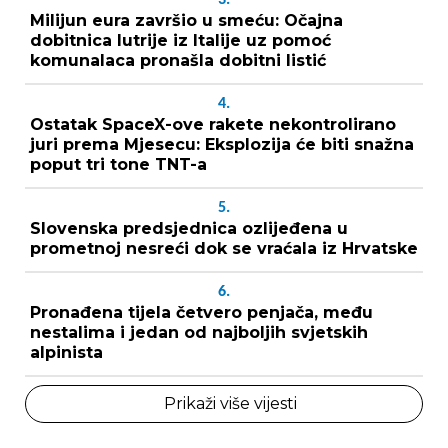
Milijun eura završio u smeću: Očajna
dobitnica lutrije iz Italije uz pomoć
komunalaca pronašla dobitni listić
4.
Ostatak SpaceX-ove rakete nekontrolirano
juri prema Mjesecu: Eksplozija će biti snažna
poput tri tone TNT-a
5.
Slovenska predsjednica ozlijeđena u
prometnoj nesreći dok se vraćala iz Hrvatske
6.
Pronađena tijela četvero penjača, među
nestalima i jedan od najboljih svjetskih
alpinista
Prikaži više vijesti