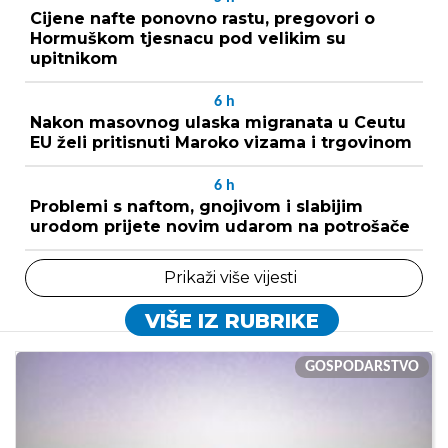
Cijene nafte ponovno rastu, pregovori o
Hormuškom tjesnacu pod velikim su
upitnikom
6
h
Nakon masovnog ulaska migranata u Ceutu
EU želi pritisnuti Maroko vizama i trgovinom
6
h
Problemi s naftom, gnojivom i slabijim
urodom prijete novim udarom na potrošače
Prikaži više vijesti
VIŠE IZ RUBRIKE
GOSPODARSTVO