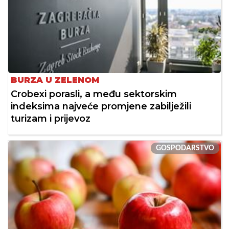
BURZA U ZELENOM
Crobexi porasli, a među sektorskim
indeksima najveće promjene zabilježili
turizam i prijevoz
GOSPODARSTVO