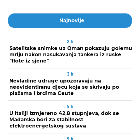
Najnovije
2
h
Satelitske snimke uz Oman pokazuju golemu
mrlju nakon nasukavanja tankera iz ruske
"flote iz sjene"
3
h
Nevladine udruge upozoravaju na
neevidentiranu djecu koja se skrivaju po
plažama i brdima Ceute
5
h
U Italiji izmjereno 42,8 stupnjeva, dok se
Mađarska bori za stabilnost
elektroenergetskog sustava
5
h