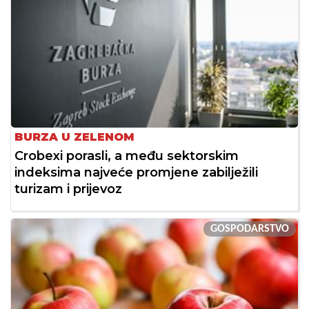
BURZA U ZELENOM
Crobexi porasli, a među sektorskim
indeksima najveće promjene zabilježili
turizam i prijevoz
GOSPODARSTVO