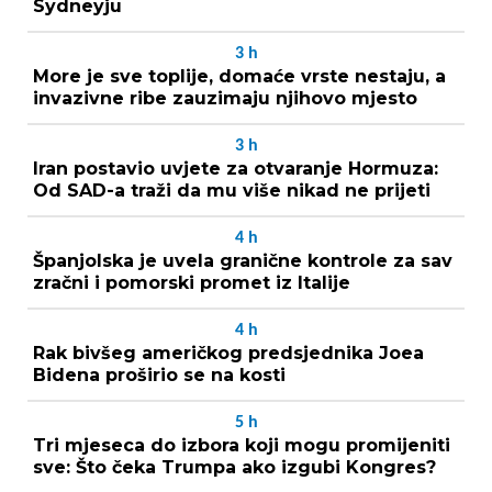
Sydneyju
3
h
More je sve toplije, domaće vrste nestaju, a
invazivne ribe zauzimaju njihovo mjesto
3
h
Iran postavio uvjete za otvaranje Hormuza:
Od SAD-a traži da mu više nikad ne prijeti
4
h
Španjolska je uvela granične kontrole za sav
zračni i pomorski promet iz Italije
4
h
Rak bivšeg američkog predsjednika Joea
Bidena proširio se na kosti
5
h
Tri mjeseca do izbora koji mogu promijeniti
sve: Što čeka Trumpa ako izgubi Kongres?