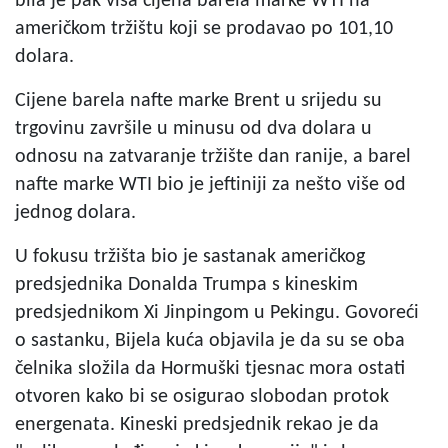
bila je pak viša cijena barela marke WTI na
američkom tržištu koji se prodavao po 101,10
dolara.
Cijene barela nafte marke Brent u srijedu su
trgovinu završile u minusu od dva dolara u
odnosu na zatvaranje tržište dan ranije, a barel
nafte marke WTI bio je jeftiniji za nešto više od
jednog dolara.
U fokusu tržišta bio je sastanak američkog
predsjednika Donalda Trumpa s kineskim
predsjednikom Xi Jinpingom u Pekingu. Govoreći
o sastanku, Bijela kuća objavila je da su se oba
čelnika složila da Hormuški tjesnac mora ostati
otvoren kako bi se osigurao slobodan protok
energenata. Kineski predsjednik rekao je da