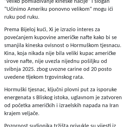
"veliko pomlađivanje kineske nacije" i slogan
"Učinimo Ameriku ponovno velikom" mogu ići
ruku pod ruku.
Prema Bijeloj kući, Xi je izrazio interes za
povećanjem kupovine američke nafte kako bi se
smanjila kineska ovisnost o Hormuškom tjesnacu.
Kina, koja nikada nije bila veliki kupac američke
sirove nafte, nije uvezla nijednu pošiljku od
svibnja 2025. zbog uvozne carine od 20 posto
uvedene tijekom trgovinskog rata.
Hormuški tjesnac, ključni plovni put za isporuke
energenata s Bliskog istoka, uglavnom je zatvoren
od početka američkih i izraelskih napada na Iran
krajem veljače.
Pozornost sudionika tržišta privukle su vijesti iz