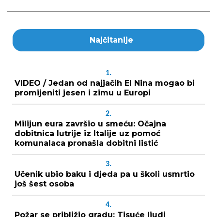
Najčitanije
1.
VIDEO / Jedan od najjačih El Nina mogao bi
promijeniti jesen i zimu u Europi
2.
Milijun eura završio u smeću: Očajna
dobitnica lutrije iz Italije uz pomoć
komunalaca pronašla dobitni listić
3.
Učenik ubio baku i djeda pa u školi usmrtio
još šest osoba
4.
Požar se približio gradu: Tisuće ljudi