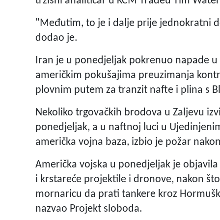
tržišni analitičar u KCM Tradeu Tim Water
"Međutim, to je i dalje prije jednokratn
dodao je.
Iran je u ponedjeljak pokrenuo napade u 
američkim pokušajima preuzimanja kontr
plovnim putem za tranzit nafte i plina s Bl
Nekoliko trgovačkih brodova u Zaljevu izvi
ponedjeljak, a u naftnoj luci u Ujedinjeni
američka vojna baza, izbio je požar nakon
Američka vojska u ponedjeljak je objavila 
i krstareće projektile i dronove, nakon š
mornaricu da prati tankere kroz Hormuški t
nazvao Projekt sloboda.