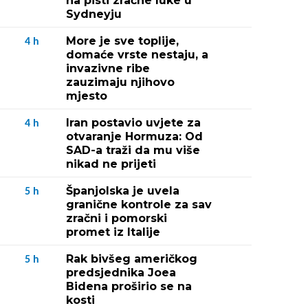
na pisti zračne luke u
Sydneyju
More je sve toplije,
4
h
domaće vrste nestaju, a
invazivne ribe
zauzimaju njihovo
mjesto
Iran postavio uvjete za
4
h
otvaranje Hormuza: Od
SAD-a traži da mu više
nikad ne prijeti
Španjolska je uvela
5
h
granične kontrole za sav
zračni i pomorski
promet iz Italije
Rak bivšeg američkog
5
h
predsjednika Joea
Bidena proširio se na
kosti