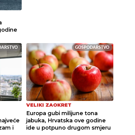
a
l godine
DARSTVO
GOSPODARSTVO
VELIKI ZAOKRET
Europa gubi milijune tona
najveće
jabuka, Hrvatska ove godine
izam i
ide u potpuno drugom smjeru