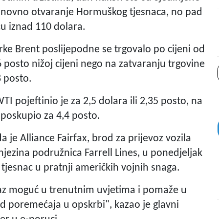
onovno otvaranje Hormuškog tjesnaca, no pad
eću iznad 110 dolara.
e Brent poslijepodne se trgovalo po cijeni od
 posto nižoj cijeni nego na zatvaranju trgovine
8 posto.
 pojeftinio je za 2,5 dolara ili 2,35 posto, na
 poskupio za 4,4 posto.
je Alliance Fairfax, brod za prijevoz vozila
ezina podružnica Farrell Lines, u ponedjeljak
 tjesnac u pratnji američkih vojnih snaga.
laz moguć u trenutnim uvjetima i pomaže u
d poremećaja u opskrbi", kazao je glavni