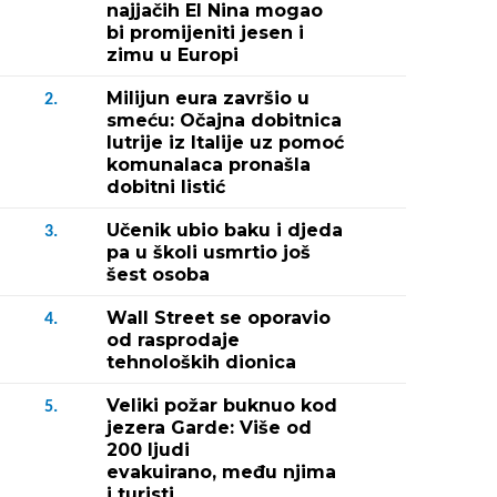
najjačih El Nina mogao
bi promijeniti jesen i
zimu u Europi
Milijun eura završio u
2.
smeću: Očajna dobitnica
lutrije iz Italije uz pomoć
komunalaca pronašla
dobitni listić
Učenik ubio baku i djeda
3.
pa u školi usmrtio još
šest osoba
Wall Street se oporavio
4.
od rasprodaje
tehnoloških dionica
Veliki požar buknuo kod
5.
jezera Garde: Više od
200 ljudi
evakuirano, među njima
i turisti