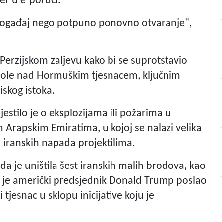
er u e-poruci.
i događaj nego potpuno ponovno otvaranje",
Perzijskom zaljevu kako bi se suprotstavio
ole nad Hormuškim tjesnacem, ključnim
iskog istoka.
jestilo je o eksplozijama ili požarima u
m Arapskim Emiratima, u kojoj se nalazi velika
 iranskih napada projektilima.
da je uništila šest iranskih malih brodova, kao
to je američki predsjednik Donald Trump poslao
jesnac u sklopu inicijative koju je