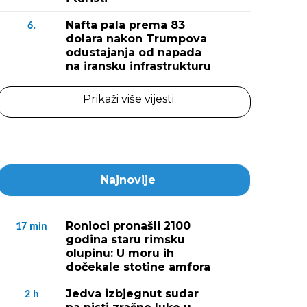
Nafta pala prema 83
6.
dolara nakon Trumpova
odustajanja od napada
na iransku infrastrukturu
Prikaži više vijesti
Najnovije
Ronioci pronašli 2100
17
min
godina staru rimsku
olupinu: U moru ih
dočekale stotine amfora
Jedva izbjegnut sudar
2
h