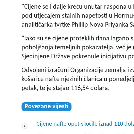
"Cijene se i dalje kreću unutar raspona u
pod utjecajem stalnih napetosti u Hormušk
analitičarka tvrtke Phillip Nova Priyanka 
"Iako su se cijene proteklih dana lagano s
poboljšanja temeljnih pokazatelja, već je
Sjedinjene Države pokrenule inicijativu p
Odvojeni izračuni Organizacije zemalja-iz
košarice nafte njezinih članica u ponedjelj
petak, te je stajao 116,54 dolara.
Povezane vijesti
Cijene nafte opet skočile iznad 110 do