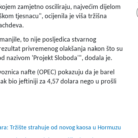
 kojem zamjetno osciliraju, najvećim dijelom
om tjesnacu", ocijenila je viša tržišna
Sachdeva.
manjile, to nije posljedica stvarnog
 rezultat privremenog olakšanja nakon što su
od nazivom 'Projekt Sloboda'", dodala je.
voznica nafte (OPEC) pokazuju da je barel
ak bio jeftiniji za 4,57 dolara nego u prošli
lara: Tržište strahuje od novog kaosa u Hormuzu