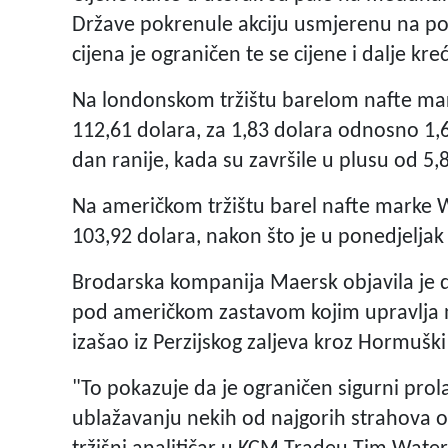
Države pokrenule akciju usmjerenu na p
cijena je ograničen te se cijene i dalje kr
Na londonskom tržištu barelom nafte mark
112,61 dolara, za 1,83 dolara odnosno 1,6
dan ranije, kada su završile u plusu od 5,
Na američkom tržištu barel nafte marke WTI
103,92 dolara, nakon što je u ponedjeljak
Brodarska kompanija Maersk objavila je da 
pod američkom zastavom kojim upravlja nj
izašao iz Perzijskog zaljeva kroz Hormuški
"To pokazuje da je ograničen sigurni pro
ublažavanju nekih od najgorih strahova o