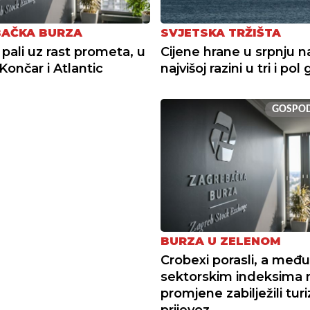
AČKA BURZA
SVJETSKA TRŽIŠTA
 pali uz rast prometa, u
Cijene hrane u srpnju n
Končar i Atlantic
najvišoj razini u tri i po
GOSPO
BURZA U ZELENOM
Crobexi porasli, a među
sektorskim indeksima 
promjene zabilježili tur