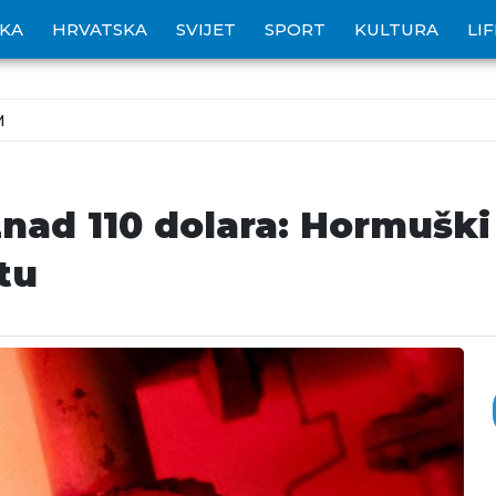
IKA
HRVATSKA
SVIJET
SPORT
KULTURA
LI
M
iznad 110 dolara: Hormuški
tu