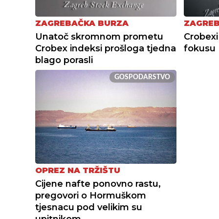
ZAGREBAČKA BURZA
ZAGREB
Unatoč skromnom prometu
Crobexi
Crobex indeksi prošloga tjedna
fokusu 
blago porasli
GOSPODARSTVO
OPREZ NA TRŽIŠTU
Cijene nafte ponovno rastu,
pregovori o Hormuškom
tjesnacu pod velikim su