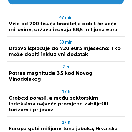
47
min
Više od 200 tisuća branitelja dobit će veće
mirovine, država izdvaja 88,5 milijuna eura
50
min
Država isplaćuje do 720 eura mjesečno: Tko
može dobiti inkluzivni dodatak
3
h
Potres magnitude 3,5 kod Novog
Vinodolskog
17
h
Crobexi porasli, a među sektorskim
indeksima najveće promjene zabilježili
turizam i prijevoz
17
h
Europa gubi milijune tona jabuka, Hrvatska