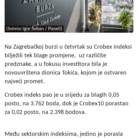
(Snimio Igor Šoban / Pixsell)
Na Zagrebačkoj burzi u četvrtak su Crobex indeksi
bilježili tek blage promjene, uz različite
predznake, a u fokusu investitora bila je
novouvrštena dionica Tokića, kojom je ostvaren
najveći promet.
Crobex indeks pao je u srijedu za blagih 0,05
posto, na 3.762 boda, dok je Crobex10 porastao
za 0,02 posto, na 2.398 bodova.
Među sektorskim indeksima, jedino je porasla