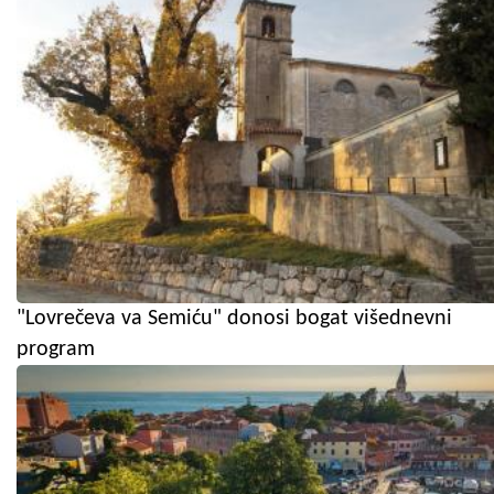
"Lovrečeva va Semiću" donosi bogat višednevni
program