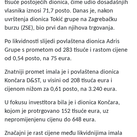
tisuće postojećih dionica, čime udio dosadašnjih
vlasnika iznosi 71,7 posto. Danas je, nakon
uvrštenja dionica Tokić grupe na Zagrebačku
burzu (ZSE), bio prvi dan njihova trgovanja.
Po likvidnosti slijedi povlaštena dionica Adris
Grupe s prometom od 283 tisuće i rastom cijene
od 0,54 posto, na 75 eura.
Znatniji promet imala je i povlaštena dionica
Končara D&ST, u visini od 208 tisuća eura i
cijenom nižom za 0,61 posto, na 3.240 eura.
U fokusu investitora bila je i dionica Končara,
kojom je protrgovano 152 tisuće eura, uz
nepromijenjenu cijenu do 648 eura.
Značajni je rast cijene među likvidnijima imala