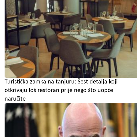
Turistička zamka na tanjuru: Šest detalja koji
otkrivaju loš restoran prije nego što uopće
naručite