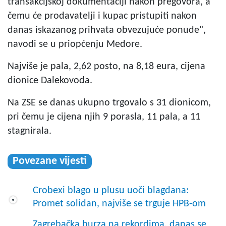
transakcijskoj dokumentaciji nakon pregovora, a
čemu će prodavatelji i kupac pristupiti nakon
danas iskazanog prihvata obvezujuće ponude",
navodi se u priopćenju Medore.
Najviše je pala, 2,62 posto, na 8,18 eura, cijena
dionice Dalekovoda.
Na ZSE se danas ukupno trgovalo s 31 dionicom,
pri čemu je cijena njih 9 porasla, 11 pala, a 11
stagnirala.
Povezane vijesti
Crobexi blago u plusu uoči blagdana:
Promet solidan, najviše se trguje HPB-om
Zagrebačka burza na rekordima, danas se