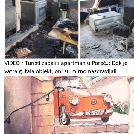
VIDEO / Turisti zapalili apartman u Poreču: Dok je
vatra gutala objekt, oni su mirno nazdravljali