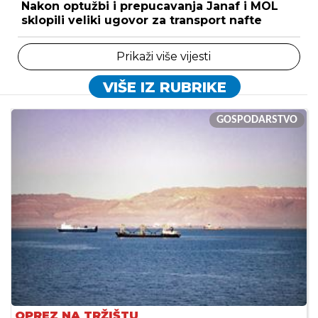
Nakon optužbi i prepucavanja Janaf i MOL
sklopili veliki ugovor za transport nafte
Prikaži više vijesti
VIŠE IZ RUBRIKE
GOSPODARSTVO
OPREZ NA TRŽIŠTU