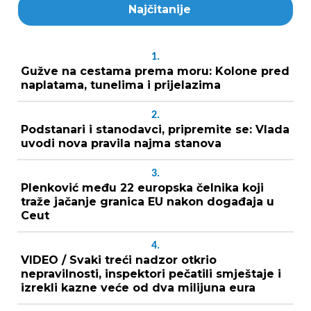
Najčitanije
1.
Gužve na cestama prema moru: Kolone pred
naplatama, tunelima i prijelazima
2.
Podstanari i stanodavci, pripremite se: Vlada
uvodi nova pravila najma stanova
3.
Plenković među 22 europska čelnika koji
traže jačanje granica EU nakon događaja u
Ceut
4.
VIDEO / Svaki treći nadzor otkrio
nepravilnosti, inspektori pečatili smještaje i
izrekli kazne veće od dva milijuna eura