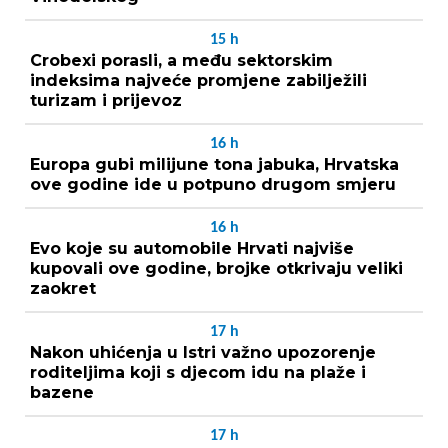
15
h
Crobexi porasli, a među sektorskim
indeksima najveće promjene zabilježili
turizam i prijevoz
16
h
Europa gubi milijune tona jabuka, Hrvatska
ove godine ide u potpuno drugom smjeru
16
h
Evo koje su automobile Hrvati najviše
kupovali ove godine, brojke otkrivaju veliki
zaokret
17
h
Nakon uhićenja u Istri važno upozorenje
roditeljima koji s djecom idu na plaže i
bazene
17
h