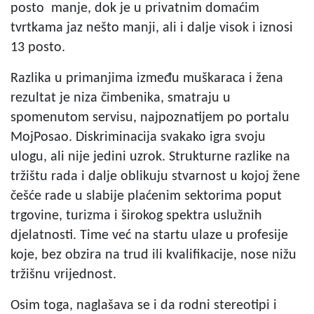
posto manje, dok je u privatnim domaćim
tvrtkama jaz nešto manji, ali i dalje visok i iznosi
13 posto.
Razlika u primanjima između muškaraca i žena
rezultat je niza čimbenika, smatraju u
spomenutom servisu, najpoznatijem po portalu
MojPosao. Diskriminacija svakako igra svoju
ulogu, ali nije jedini uzrok. Strukturne razlike na
tržištu rada i dalje oblikuju stvarnost u kojoj žene
češće rade u slabije plaćenim sektorima poput
trgovine, turizma i širokog spektra uslužnih
djelatnosti. Time već na startu ulaze u profesije
koje, bez obzira na trud ili kvalifikacije, nose nižu
tržišnu vrijednost.
Osim toga, naglašava se i da rodni stereotipi i