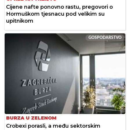
Cijene nafte ponovno rastu, pregovori o
Hormuškom tjesnacu pod velikim su
upitnikom
GOSPODARSTVO
BURZA U ZELENOM
Crobexi porasli, a među sektorskim