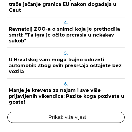
traže jačanje granica EU nakon događaja u
Ceut
4.
Ravnatelj ZOO-a o snimci koja je prethodila
smrti: "Ta igra je očito prerasla u nekakav
sukob"
5.
U Hrvatskoj vam mogu trajno oduzeti
automobil: Zbog ovih prekršaja ostajete bez
vozila
6.
Manje je kreveta za najam i sve više
prijavljenih vikendica: Pazite koga pozivate u
goste!
Prikaži više vijesti