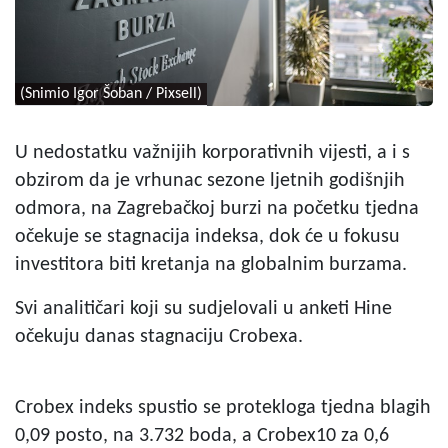
(Snimio Igor Šoban / Pixsell)
U nedostatku važnijih korporativnih vijesti, a i s
obzirom da je vrhunac sezone ljetnih godišnjih
odmora, na Zagrebačkoj burzi na početku tjedna
očekuje se stagnacija indeksa, dok će u fokusu
investitora biti kretanja na globalnim burzama.
Svi analitičari koji su sudjelovali u anketi Hine
očekuju danas stagnaciju Crobexa.
Crobex indeks spustio se protekloga tjedna blagih
0,09 posto, na 3.732 boda, a Crobex10 za 0,6