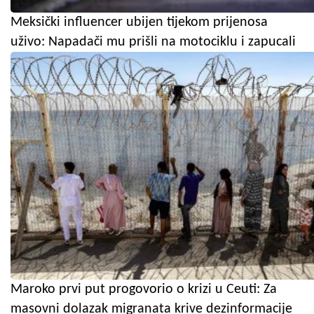
Meksički influencer ubijen tijekom prijenosa
uživo: Napadači mu prišli na motociklu i zapucali
Maroko prvi put progovorio o krizi u Ceuti: Za
masovni dolazak migranata krive dezinformacije