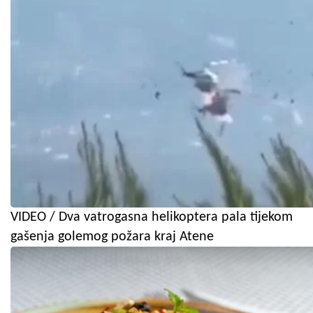
VIDEO / Dva vatrogasna helikoptera pala tijekom
gašenja golemog požara kraj Atene