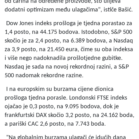
od carina na određene proizvode, što ulijeva
dodatni optimizam među ulagačima", ističe Bašić.
Dow Jones indeks prošloga je tjedna porastao za
1,4 posto, na 44.175 bodova. Istodobno, S&P 500
skočio je za 2,4 posto, na 6.389 bodova, a Nasdaq
za 3,9 posto, na 21.450 eura, čime su oba indeksa
i više nego nadoknadila prošlotjedne gubitke.
Nasdaq je sada na novoj rekordnoj razini, a S&P
500 nadomak rekordne razine.
I na europskim su burzama cijene dionica
prošloga tjedna porasle. Londonski FTSE indeks
ojačao je 0,3 posto, na 9.095 bodova, dok je
frankfurtski DAX skočio 3,2 posto, na 24.162 boda,
a pariški CAC 2,6 posto, na 7.743 boda.
"Na globalnim burzama ulagači će idućih dana