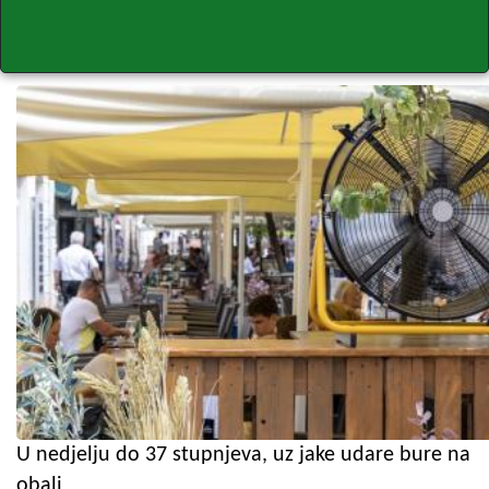
U nedjelju do 37 stupnjeva, uz jake udare bure na
obali