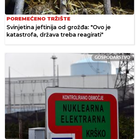
POREMEĆENO TRŽIŠTE
Svinjetina jeftinija od grožđa: "Ovo je
katastrofa, država treba reagirati"
GOSPODARSTVO