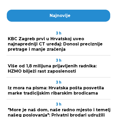
Najnovije
3
h
KBC Zagreb prvi u Hrvatskoj uveo
najnapredniji CT uređaj: Donosi preciznije
pretrage i manje zračenja
3
h
Više od 1,8 milijuna prijavljenih radnika:
HZMO bilježi rast zaposlenosti
3
h
Iz mora na pisma: Hrvatska pošta posvetila
marke tradicijskim ribarskim brodicama
3
h
"More je naš dom, naše radno mjesto i temelj
našeg poslovanja": Privatni brodari udružili