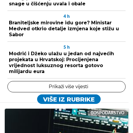
snage u čišćenju uvala i obale
4
h
Braniteljske mirovine idu gore? Ministar
Medved otkrio detalje izmjena koje stižu u
Sabor
5
h
Modrić i Džeko ulažu u jedan od najvećih
projekata u Hrvatskoj: Procijenjena
vrijednost luksuznog resorta gotovo
milijardu eura
Prikaži više vijesti
VIŠE IZ RUBRIKE
GOSPODARSTVO