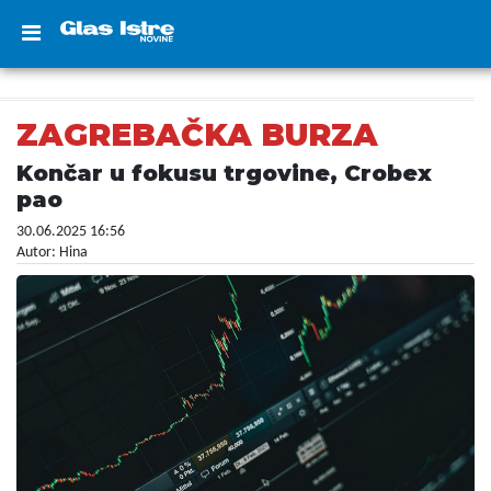
ZAGREBAČKA BURZA
Končar u fokusu trgovine, Crobex
pao
30.06.2025 16:56
Autor: Hina