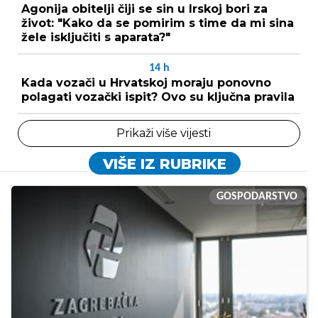
Agonija obitelji čiji se sin u Irskoj bori za
život: "Kako da se pomirim s time da mi sina
žele isključiti s aparata?"
14
h
Kada vozači u Hrvatskoj moraju ponovno
polagati vozački ispit? Ovo su ključna pravila
Prikaži više vijesti
VIŠE IZ RUBRIKE
GOSPODARSTVO