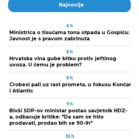
Najnovije
6
h
Ministrica o tisućama tona otpada u Gospiću:
Javnost je s pravom zabrinuta
8
h
Hrvatska vina gube bitku protiv jeftinog
uvoza. U čemu je problem?
8
h
Crobexi pali uz rast prometa, u fokusu Končar
i Atlantic
9
h
Bivši SDP-ov ministar postao savjetnik HDZ-
a, odbacuje kritike: "Da sam se htio
prodavati, prodao bih se 90-ih"
10
h