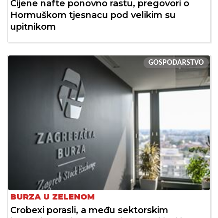
Cijene nafte ponovno rastu, pregovori o
Hormuškom tjesnacu pod velikim su
upitnikom
GOSPODARSTVO
BURZA U ZELENOM
Crobexi porasli, a među sektorskim