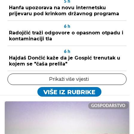
5
h
Hanfa upozorava na novu internetsku
prijevaru pod krinkom državnog programa
6
h
Radojčić traži odgovore o opasnom otpadu i
kontaminaciji tla
6
h
Hajdaš Dončić kaže da je Gospić trenutak u
kojem se "čaša prelila"
Prikaži više vijesti
VIŠE IZ RUBRIKE
GOSPODARSTVO