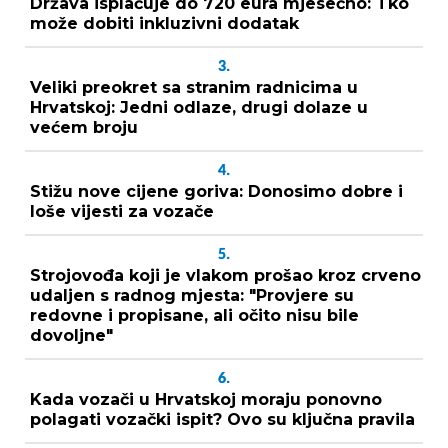
Država isplaćuje do 720 eura mjesečno: Tko
može dobiti inkluzivni dodatak
3.
Veliki preokret sa stranim radnicima u
Hrvatskoj: Jedni odlaze, drugi dolaze u
većem broju
4.
Stižu nove cijene goriva: Donosimo dobre i
loše vijesti za vozače
5.
Strojovođa koji je vlakom prošao kroz crveno
udaljen s radnog mjesta: "Provjere su
redovne i propisane, ali očito nisu bile
dovoljne"
6.
Kada vozači u Hrvatskoj moraju ponovno
polagati vozački ispit? Ovo su ključna pravila