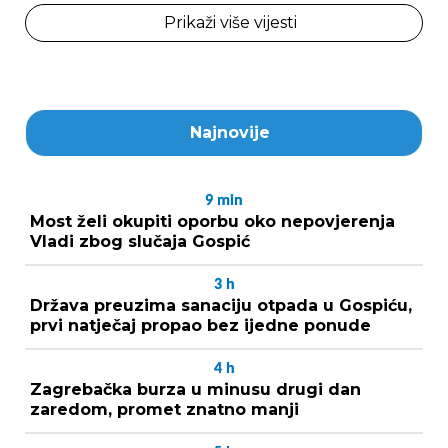
Prikaži više vijesti
Najnovije
9
min
Most želi okupiti oporbu oko nepovjerenja
Vladi zbog slučaja Gospić
3
h
Država preuzima sanaciju otpada u Gospiću,
prvi natječaj propao bez ijedne ponude
4
h
Zagrebačka burza u minusu drugi dan
zaredom, promet znatno manji