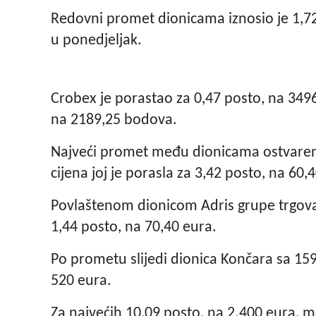
Redovni promet dionicama iznosio je 1,72 
u ponedjeljak.
Crobex je porastao za 0,47 posto, na 349
na 2189,25 bodova.
Najveći promet među dionicama ostvaren j
cijena joj je porasla za 3,42 posto, na 60,
Povlaštenom dionicom Adris grupe trgovalo
1,44 posto, na 70,40 eura.
Po prometu slijedi dionica Končara sa 159,
520 eura.
Za najvećih 10,09 posto, na 2.400 eura,