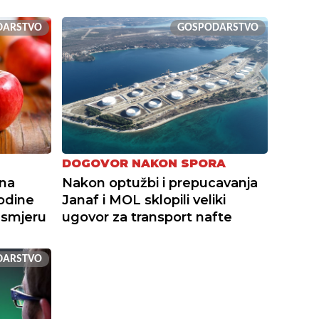
DARSTVO
GOSPODARSTVO
DOGOVOR NAKON SPORA
ona
Nakon optužbi i prepucavanja
odine
Janaf i MOL sklopili veliki
 smjeru
ugovor za transport nafte
DARSTVO