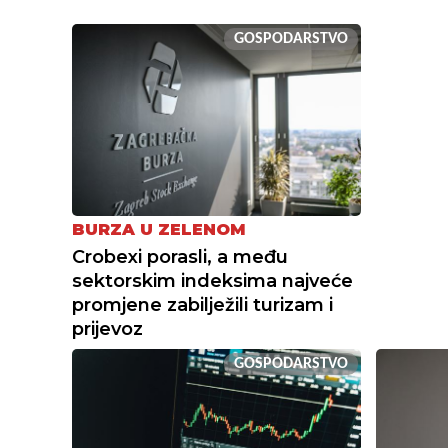
GOSPODARSTVO
BURZA U ZELENOM
Crobexi porasli, a među
sektorskim indeksima najveće
promjene zabilježili turizam i
prijevoz
GOSPODARSTVO