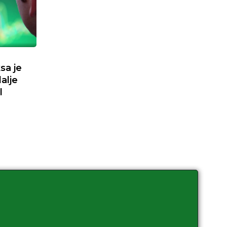
sa je
dalje
l