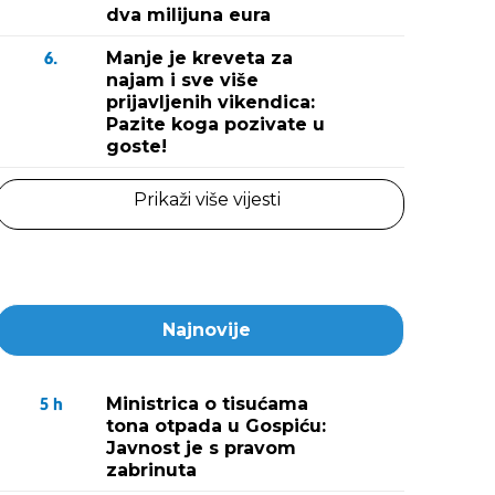
dva milijuna eura
Manje je kreveta za
6.
najam i sve više
prijavljenih vikendica:
Pazite koga pozivate u
goste!
Prikaži više vijesti
Najnovije
Ministrica o tisućama
5
h
tona otpada u Gospiću:
Javnost je s pravom
zabrinuta