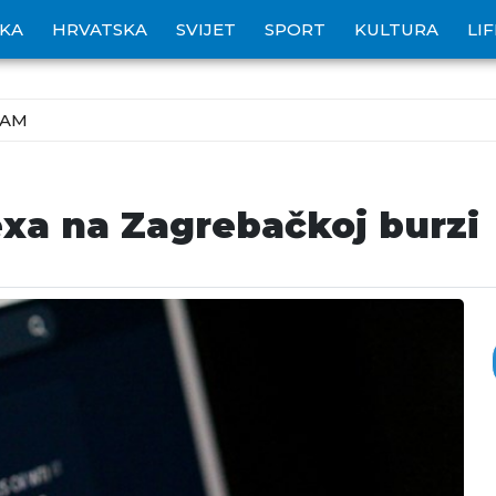
IKA
HRVATSKA
SVIJET
SPORT
KULTURA
LI
ZAM
exa na Zagrebačkoj burzi