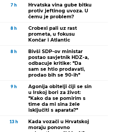
Hrvatska vina gube bitku
7
h
protiv jeftinog uvoza. U
čemu je problem?
Crobexi pali uz rast
8
h
prometa, u fokusu
Končar i Atlantic
Bivši SDP-ov ministar
8
h
postao savjetnik HDZ-a,
odbacuje kritike: "Da
sam se htio prodavati,
prodao bih se 90-ih"
Agonija obitelji čiji se sin
9
h
u Irskoj bori za život:
"Kako da se pomirim s
time da mi sina žele
isključiti s aparata?"
Kada vozači u Hrvatskoj
13
h
moraju ponovno