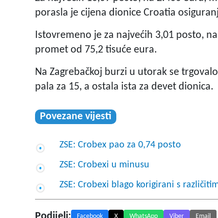
porasla je cijena dionice Croatia osigura
Istovremeno je za najvećih 3,01 posto, na
promet od 75,2 tisuće eura.
Na Zagrebačkoj burzi u utorak se trgovalo 
pala za 15, a ostala ista za devet dionica.
Povezane vijesti
ZSE: Crobex pao za 0,74 posto
ZSE: Crobexi u minusu
ZSE: Crobexi blago korigirani s različi
Podijeli:
Facebook
X
WhatsApp
Viber
Email