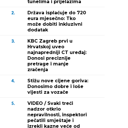
tunelima i prijelazima
Država isplaćuje do 720
2.
eura mjesečno: Tko
može dobiti inkluzivni
dodatak
KBC Zagreb prvi u
3.
Hrvatskoj uveo
najnapredniji CT uređaj:
Donosi preciznije
pretrage i manje
zračenja
Stižu nove cijene goriva:
4.
Donosimo dobre i loše
vijesti za vozače
VIDEO / Svaki treći
5.
nadzor otkrio
nepravilnosti, inspektori
pečatili smještaje i
izrekli kazne veće od