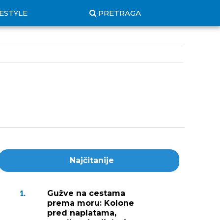
FESTYLE
PRETRAGA
Najčitanije
Gužve na cestama
1.
prema moru: Kolone
pred naplatama,