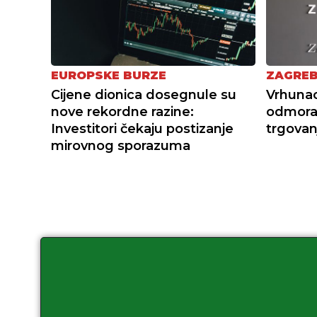
EUROPSKE BURZE
ZAGREB
Cijene dionica dosegnule su
Vrhunac
nove rekordne razine:
odmora:
Investitori čekaju postizanje
trgovan
mirovnog sporazuma