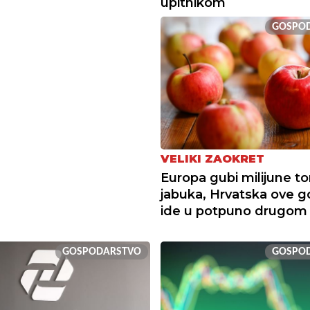
upitnikom
GOSPO
VELIKI ZAOKRET
Europa gubi milijune t
jabuka, Hrvatska ove g
ide u potpuno drugom
GOSPODARSTVO
GOSPO