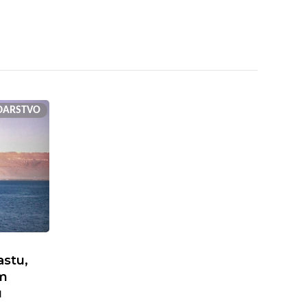
DARSTVO
astu,
m
u