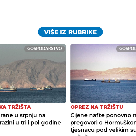
VIŠE IZ RUBRIKE
GOSPODARSTVO
GOSPO
KA TRŽIŠTA
OPREZ NA TRŽIŠTU
hrane u srpnju na
Cijene nafte ponovno r
 razini u tri i pol godine
pregovori o Hormuško
tjesnacu pod velikim s