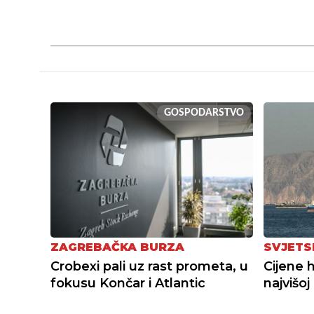
GOSPODARSTVO
ZAGREBAČKA BURZA
SVJETS
Crobexi pali uz rast prometa, u
Cijene 
fokusu Končar i Atlantic
najvišoj