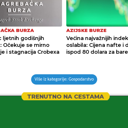
AČKA BURZA
AZIJSKE BURZE
 ljetnih godišnjih
Većina najvažnijih indek
 Očekuje se mirno
oslabila: Cijena nafte i 
je i stagnacija Crobexa
ispod 80 dolara za bare
Više iz kategorije: Gospodarstvo
TRENUTNO NA CESTAMA