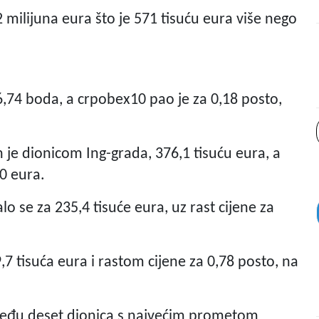
milijuna eura što je 571 tisuću eura više nego
6,74 boda, a crpobex10 pao je za 0,18 posto,
e dionicom Ing-grada, 376,1 tisuću eura, a
40 eura.
 se za 235,4 tisuće eura, uz rast cijene za
7 tisuća eura i rastom cijene za 0,78 posto, na
 među deset dionica s najvećim prometom