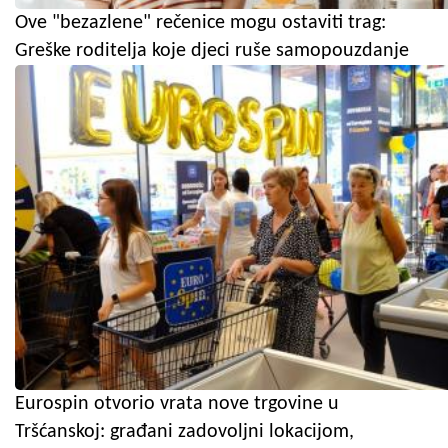
Ove "bezazlene" rečenice mogu ostaviti trag:
Greške roditelja koje djeci ruše samopouzdanje
Eurospin otvorio vrata nove trgovine u
Tršćanskoj: građani zadovoljni lokacijom,