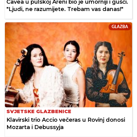
Cavea u pulskoj Areni bio je umorniji i gušći.
"Ljudi, ne razumijete. Trebam vas danas!"
GLAZBA
SVJETSKE GLAZBENICE
Klavirski trio Accio večeras u Rovinj donosi
Mozarta i Debussyja