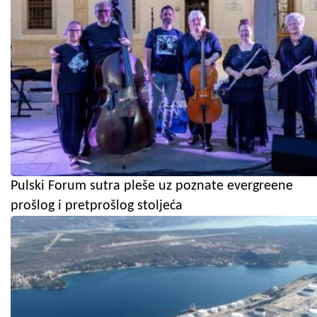
Pulski Forum sutra pleše uz poznate evergreene
prošlog i pretprošlog stoljeća