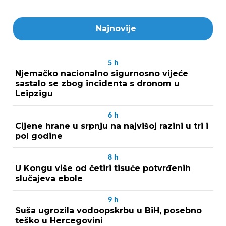
Najnovije
5
h
Njemačko nacionalno sigurnosno vijeće
sastalo se zbog incidenta s dronom u
Leipzigu
6
h
Cijene hrane u srpnju na najvišoj razini u tri i
pol godine
8
h
U Kongu više od četiri tisuće potvrđenih
slučajeva ebole
9
h
Suša ugrozila vodoopskrbu u BiH, posebno
teško u Hercegovini