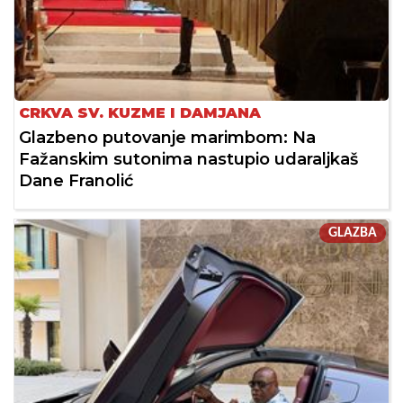
CRKVA SV. KUZME I DAMJANA
Glazbeno putovanje marimbom: Na
Fažanskim sutonima nastupio udaraljkaš
Dane Franolić
GLAZBA