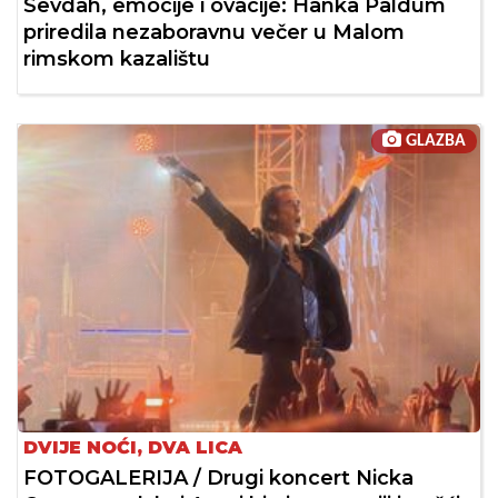
Sevdah, emocije i ovacije: Hanka Paldum
priredila nezaboravnu večer u Malom
rimskom kazalištu
GLAZBA
DVIJE NOĆI, DVA LICA
FOTOGALERIJA / Drugi koncert Nicka