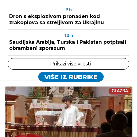
9
h
Dron s eksplozivom pronađen kod
zrakoplova sa streljivom za Ukrajinu
10
h
Saudijska Arabija, Turska i Pakistan potpisali
obrambeni sporazum
Prikaži više vijesti
VIŠE IZ RUBRIKE
GLAZBA