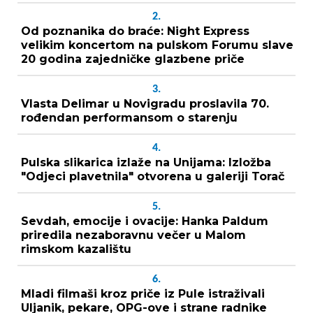
2.
Od poznanika do braće: Night Express
velikim koncertom na pulskom Forumu slave
20 godina zajedničke glazbene priče
3.
Vlasta Delimar u Novigradu proslavila 70.
rođendan performansom o starenju
4.
Pulska slikarica izlaže na Unijama: Izložba
"Odjeci plavetnila" otvorena u galeriji Torač
5.
Sevdah, emocije i ovacije: Hanka Paldum
priredila nezaboravnu večer u Malom
rimskom kazalištu
6.
Mladi filmaši kroz priče iz Pule istraživali
Uljanik, pekare, OPG-ove i strane radnike