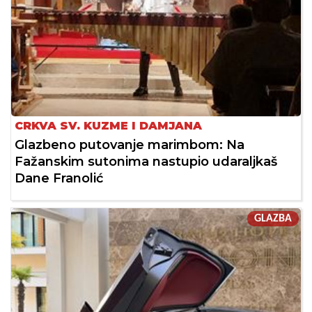
CRKVA SV. KUZME I DAMJANA
Glazbeno putovanje marimbom: Na
Fažanskim sutonima nastupio udaraljkaš
Dane Franolić
GLAZBA