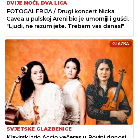
DVIJE NOĆI, DVA LICA
FOTOGALERIJA / Drugi koncert Nicka
Cavea u pulskoj Areni bio je umorniji i gušći.
"Ljudi, ne razumijete. Trebam vas danas!"
GLAZBA
SVJETSKE GLAZBENICE
Klavirski trio Accio večeras u Rovinj donosi