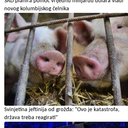
SAD planira pomoć vrijednu milijardu dolara vladi
novog kolumbijskog čelnika
Svinjetina jeftinija od grožđa: "Ovo je katastrofa,
država treba reagirati"