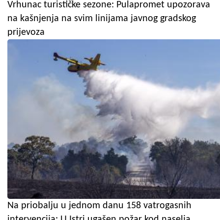
Vrhunac turističke sezone: Pulapromet upozorava
na kašnjenja na svim linijama javnog gradskog
prijevoza
Na priobalju u jednom danu 158 vatrogasnih
intervencija: U Istri ugašen požar kod naselja