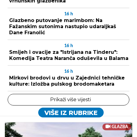
vrhunskih glazbenika
16
h
Glazbeno putovanje marimbom: Na
Fažanskim sutonima nastupio udaraljkaš
Dane Franolić
16
h
Smijeh i ovacije za "Istrijana na Tinderu":
Komedija Teatra Naranča oduševila u Balama
16
h
Mirkovi brodovi u drvu u Zajednici tehničke
kulture: Izložba pulskog brodomaketara
Prikaži više vijesti
VIŠE IZ RUBRIKE
GLAZBA