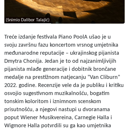
(Snimio Dalibor Talajić)
Treće izdanje festivala Piano PoolA ušao je u
svoju završnu fazu koncertom vrsnog umjetnika
međunarodne reputacije – ukrajinskog pijanista
Dmytra Chonija. Jedan je to od najzanimljivijih
pijanista mlađe generacije i dobitnik brončane
medalje na prestižnom natjecanju "Van Cliburn"
2022. godine. Recenzije vele da je publiku i kritiku
osvojio sugestivnom muzikalnošću, bogatim
tonskim koloritom i iznimnom scenskom
prisutnošću, a njegovi nastupi u dvoranama
poput Wiener Musikvereina, Carnegie Halla i
Wigmore Halla potvrdili su ga kao umjetnika