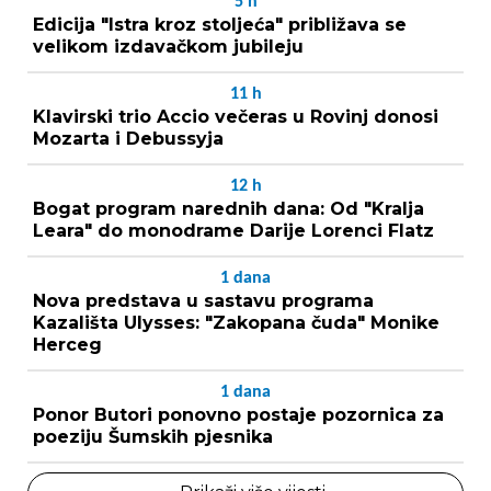
5
h
Edicija "Istra kroz stoljeća" približava se
velikom izdavačkom jubileju
11
h
Klavirski trio Accio večeras u Rovinj donosi
Mozarta i Debussyja
12
h
Bogat program narednih dana: Od "Kralja
Leara" do monodrame Darije Lorenci Flatz
1
dana
Nova predstava u sastavu programa
Kazališta Ulysses: "Zakopana čuda" Monike
Herceg
1
dana
Ponor Butori ponovno postaje pozornica za
poeziju Šumskih pjesnika