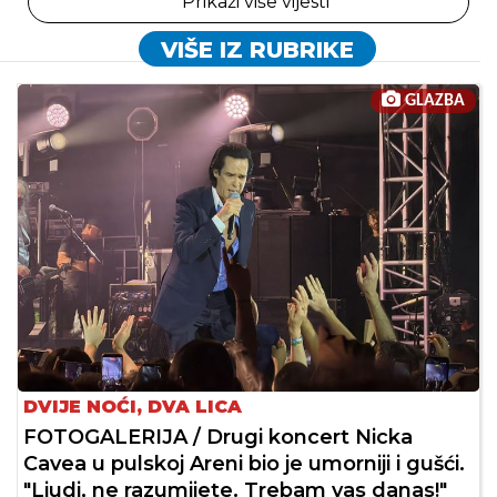
Prikaži više vijesti
VIŠE IZ RUBRIKE
GLAZBA
DVIJE NOĆI, DVA LICA
FOTOGALERIJA / Drugi koncert Nicka
Cavea u pulskoj Areni bio je umorniji i gušći.
"Ljudi, ne razumijete. Trebam vas danas!"