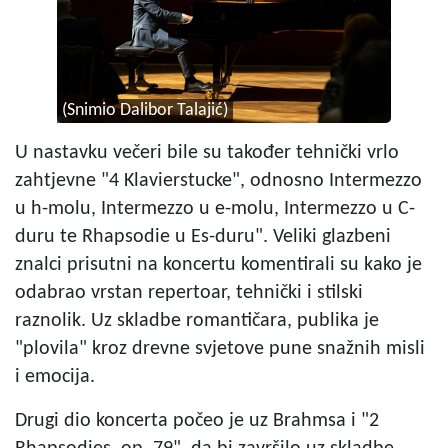
(Snimio Dalibor Talajić)
U nastavku večeri bile su također tehnički vrlo
zahtjevne "4 Klavierstucke", odnosno Intermezzo
u h-molu, Intermezzo u e-molu, Intermezzo u C-
duru te Rhapsodie u Es-duru". Veliki glazbeni
znalci prisutni na koncertu komentirali su kako je
odabrao vrstan repertoar, tehnički i stilski
raznolik. Uz skladbe romantičara, publika je
"plovila" kroz drevne svjetove pune snažnih misli
i emocija.
Drugi dio koncerta počeo je uz Brahmsa i "2