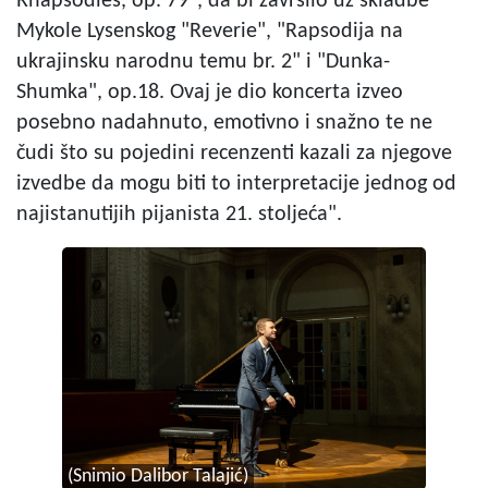
Rhapsodies, op. 79", da bi završilo uz skladbe
Mykole Lysenskog "Reverie", "Rapsodija na
ukrajinsku narodnu temu br. 2" i "Dunka-
Shumka", op.18. Ovaj je dio koncerta izveo
posebno nadahnuto, emotivno i snažno te ne
čudi što su pojedini recenzenti kazali za njegove
izvedbe da mogu biti to interpretacije jednog od
najistanutijih pijanista 21. stoljeća".
(Snimio Dalibor Talajić)