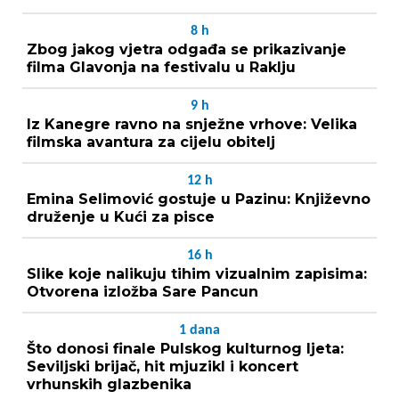
8
h
Zbog jakog vjetra odgađa se prikazivanje
filma Glavonja na festivalu u Raklju
9
h
Iz Kanegre ravno na snježne vrhove: Velika
filmska avantura za cijelu obitelj
12
h
Emina Selimović gostuje u Pazinu: Književno
druženje u Kući za pisce
16
h
Slike koje nalikuju tihim vizualnim zapisima:
Otvorena izložba Sare Pancun
1
dana
Što donosi finale Pulskog kulturnog ljeta:
Seviljski brijač, hit mjuzikl i koncert
vrhunskih glazbenika