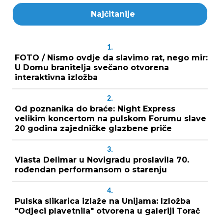
Najčitanije
1.
FOTO / Nismo ovdje da slavimo rat, nego mir:
U Domu branitelja svečano otvorena
interaktivna izložba
2.
Od poznanika do braće: Night Express
velikim koncertom na pulskom Forumu slave
20 godina zajedničke glazbene priče
3.
Vlasta Delimar u Novigradu proslavila 70.
rođendan performansom o starenju
4.
Pulska slikarica izlaže na Unijama: Izložba
"Odjeci plavetnila" otvorena u galeriji Torač