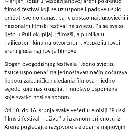
Marijan Rotar u Vespazijanovoj areni pokrenuo
filmski festival koji se uz uspone i padove uspio
održati sve do danas, pa je postao najdugovječniji
nacionalni filmski festival na svijetu. Pa se svako
ljeto u Puli okupljaju filmaši, a publika u
najljepšem kinu na otvorenom, Vespazijanovoj
areni gleda najnovije filmove.
Slogan ovogodišnjeg festivala "Jedno svjetlo,
tisuće uspomena“ na jednostavan način dočarava
ljepotu zajedničkog gledanja filmova – jedno
svjetlo koje nas okuplja, i mnoštvo uspomena
koje svatko nosi sa sobom.
Od 10. do 16. srpnja svake večeri u emisiji "Pulski
filmski festival – uživo" u izravnom prijenosu iz
Arene pogledajte razgovore s ekipama najnovijih