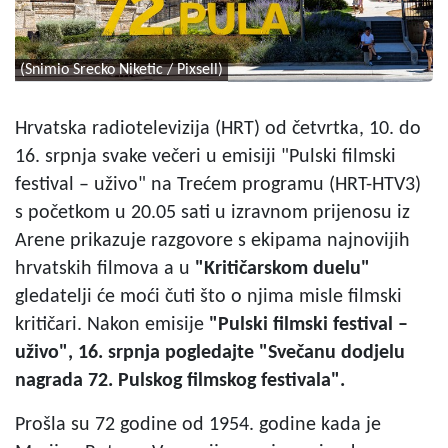
(Snimio Srecko Niketic / Pixsell)
Hrvatska radiotelevizija (HRT) od četvrtka, 10. do
16. srpnja svake večeri u emisiji "Pulski filmski
festival – uživo" na Trećem programu (HRT-HTV3)
s početkom u 20.05 sati u izravnom prijenosu iz
Arene prikazuje razgovore s ekipama najnovijih
hrvatskih filmova a u
"Kritičarskom duelu"
gledatelji će moći čuti što o njima misle filmski
kritičari. Nakon emisije
"Pulski filmski festival –
uživo", 16. srpnja pogledajte "Svečanu dodjelu
nagrada 72. Pulskog filmskog festivala".
Prošla su 72 godine od 1954. godine kada je