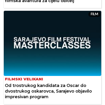
filmska avantura za cijelu obitelj
FILM
FILMSKI VELIKANI
Od trostrukog kandidata za Oscar do
dvostrukog oskarovca, Sarajevo objavilo
impresivan program