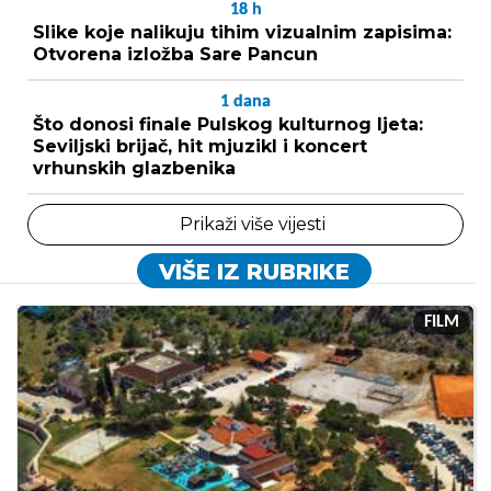
18
h
Slike koje nalikuju tihim vizualnim zapisima:
Otvorena izložba Sare Pancun
1
dana
Što donosi finale Pulskog kulturnog ljeta:
Seviljski brijač, hit mjuzikl i koncert
vrhunskih glazbenika
Prikaži više vijesti
VIŠE IZ RUBRIKE
FILM