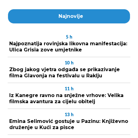
Najnovije
5
h
Najpoznatija rovinjska likovna manifestacija:
Ulica Grisia zove umjetnike
10
h
Zbog jakog vjetra odgađa se prikazivanje
filma Glavonja na festivalu u Raklju
11
h
Iz Kanegre ravno na snježne vrhove: Velika
filmska avantura za cijelu obitelj
13
h
Emina Selimović gostuje u Pazinu: Književno
druženje u Kući za pisce