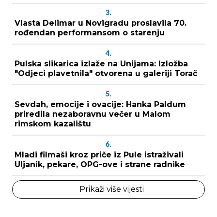
3.
Vlasta Delimar u Novigradu proslavila 70.
rođendan performansom o starenju
4.
Pulska slikarica izlaže na Unijama: Izložba
"Odjeci plavetnila" otvorena u galeriji Torač
5.
Sevdah, emocije i ovacije: Hanka Paldum
priredila nezaboravnu večer u Malom
rimskom kazalištu
6.
Mladi filmaši kroz priče iz Pule istraživali
Uljanik, pekare, OPG-ove i strane radnike
Prikaži više vijesti