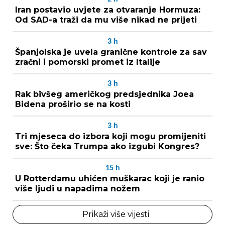
Iran postavio uvjete za otvaranje Hormuza:
Od SAD-a traži da mu više nikad ne prijeti
3
h
Španjolska je uvela granične kontrole za sav
zračni i pomorski promet iz Italije
3
h
Rak bivšeg američkog predsjednika Joea
Bidena proširio se na kosti
3
h
Tri mjeseca do izbora koji mogu promijeniti
sve: Što čeka Trumpa ako izgubi Kongres?
15
h
U Rotterdamu uhićen muškarac koji je ranio
više ljudi u napadima nožem
Prikaži više vijesti