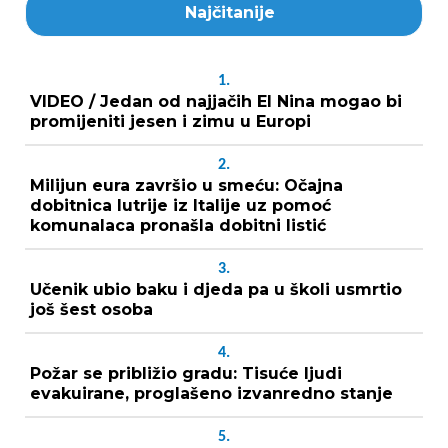
Najčitanije
1.
VIDEO / Jedan od najjačih El Nina mogao bi
promijeniti jesen i zimu u Europi
2.
Milijun eura završio u smeću: Očajna
dobitnica lutrije iz Italije uz pomoć
komunalaca pronašla dobitni listić
3.
Učenik ubio baku i djeda pa u školi usmrtio
još šest osoba
4.
Požar se približio gradu: Tisuće ljudi
evakuirane, proglašeno izvanredno stanje
5.