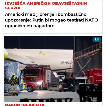
IZVJEŠĆA AMERIČKIH OBAVJEŠTAJNIH
SLUŽBI
Američki mediji prenijeli bombastično
upozorenje: Putin bi mogao testirati NATO
ograničenim napadom
EU
NAKON INCIDENTA