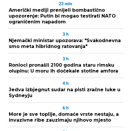
23
min
Američki mediji prenijeli bombastično
upozorenje: Putin bi mogao testirati NATO
ograničenim napadom
3
h
Njemački ministar upozorava: "Svakodnevna
smo meta hibridnog ratovanja"
3
h
Ronioci pronašli 2100 godina staru rimsku
olupinu: U moru ih dočekale stotine amfora
4
h
Jedva izbjegnut sudar na pisti zračne luke u
Sydneyju
6
h
More je sve toplije, domaće vrste nestaju, a
invazivne ribe zauzimaju njihovo mjesto