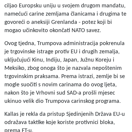
ciljao Europsku uniju u svojem drugom mandatu,
namećući carine zemljama članicama i drugima te
govoreći o aneksiji Grenlanda - potez koji bi
mogao učinkovito okončati NATO savez.
Ovog tjedna, Trumpova administracija pokrenula
je trgovinske istrage protiv EU i drugih zemalja,
uključujući Kinu, Indiju, Japan, Južnu Koreju i
Meksiko, zbog onoga što je nazvala nepoštenim
trgovinskim praksama. Prema istrazi, zemlje bi se
mogle suočiti s novim carinama do ovog ljeta,
nakon što je Vrhovni sud SAD-a prošli mjesec
ukinuo velik dio Trumpova carinskog programa.
Kallas je rekla da pristup Sjedinjenih Država EU-u
odražava taktike koje koriste protivnici bloka,
prema FT-u.