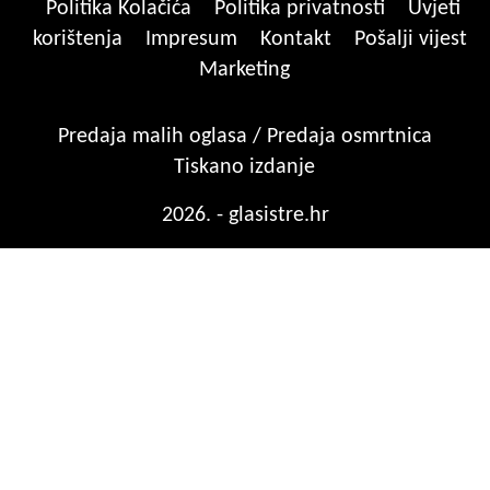
Politika Kolačića
Politika privatnosti
Uvjeti
korištenja
Impresum
Kontakt
Pošalji vijest
Marketing
Predaja malih oglasa / Predaja osmrtnica
Tiskano izdanje
2026. - glasistre.hr