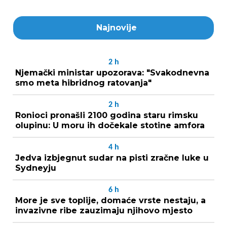
Najnovije
2
h
Njemački ministar upozorava: "Svakodnevna
smo meta hibridnog ratovanja"
2
h
Ronioci pronašli 2100 godina staru rimsku
olupinu: U moru ih dočekale stotine amfora
4
h
Jedva izbjegnut sudar na pisti zračne luke u
Sydneyju
6
h
More je sve toplije, domaće vrste nestaju, a
invazivne ribe zauzimaju njihovo mjesto