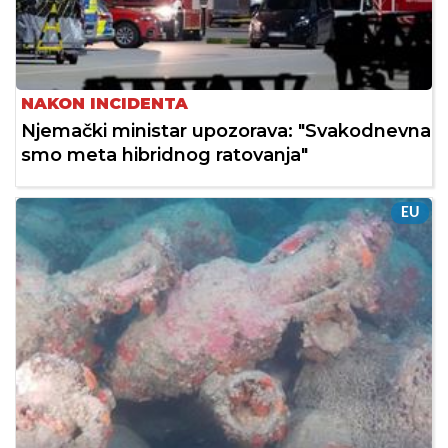
NAKON INCIDENTA
Njemački ministar upozorava: "Svakodnevna
smo meta hibridnog ratovanja"
EU