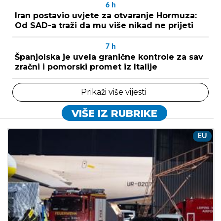
6
h
Iran postavio uvjete za otvaranje Hormuza:
Od SAD-a traži da mu više nikad ne prijeti
7
h
Španjolska je uvela granične kontrole za sav
zračni i pomorski promet iz Italije
Prikaži više vijesti
VIŠE IZ RUBRIKE
EU